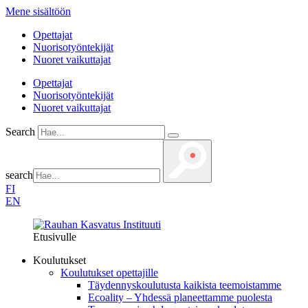
Mene sisältöön
Opettajat
Nuorisotyöntekijät
Nuoret vaikuttajat
Opettajat
Nuorisotyöntekijät
Nuoret vaikuttajat
Search
search
FI
EN
Etusivulle
Koulutukset
Koulutukset opettajille
Täydennys­koulutusta kaikista teemois­tamme
Ecoality – Yhdessä planeettamme puolesta