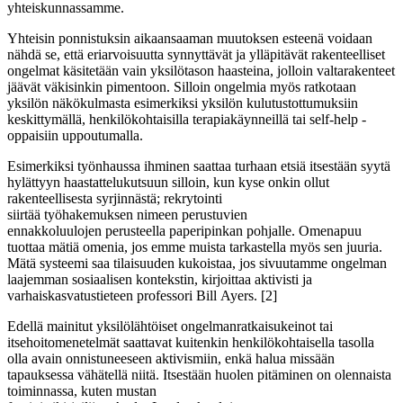
yhteiskunnassamme.
Yhteisin ponnistuksin aikaansaaman muutoksen esteenä voidaan
nähdä se, että eriarvoisuutta synnyttävät ja ylläpitävät rakenteelliset
ongelmat käsitetään vain yksilötason haasteina, jolloin valtarakenteet
jäävät väkisinkin pimentoon. Silloin ongelmia myös ratkotaan
yksilön näkökulmasta esimerkiksi yksilön kulutustottumuksiin
keskittymällä, henkilökohtaisilla terapiakäynneillä tai self-help -
oppaisiin uppoutumalla.
Esimerkiksi työnhaussa ihminen saattaa turhaan etsiä itsestään syytä
hylättyyn haastattelukutsuun silloin, kun kyse onkin ollut
rakenteellisesta syrjinnästä;
rekrytointi
siirtää
työhakemu
ksen
nimeen perustuvien
ennakkoluulojen
perusteella
paperipinkan pohjalle. Omenapuu
tuottaa mätiä omenia, jos emme muista tarkastella myös sen juuria.
Mätä systeemi saa tilaisuuden kukoistaa, jos sivuutamme ongelman
laajemman sosiaalisen kontekstin, kirjoittaa aktivisti ja
varhaiskasvatustieteen professori Bill
Ayers
.
[
2
]
Edellä mainitut yksilölähtöiset ongelmanratkaisukeinot tai
itsehoitomenetelmät saattavat kuitenkin henkilökohtaisella tasolla
olla avain onnistuneeseen aktivismiin
,
enkä halua missään
tapauksessa vähätellä niitä. Itsestään huol
en
pitäminen on olennaista
toiminnassa, kuten mustan