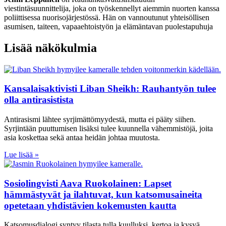
viestintäsuunnittelija, joka on työskennellyt aiemmin nuorten kanssa
poliittisessa nuorisojärjestössä. Hän on vannoutunut yhteisöllisen
asumisen, taiteen, vapaaehtoistyön ja elämäntavan puolestapuhuja
Lisää näkökulmia
Kansalaisaktivisti Liban Sheikh: Rauhantyön tulee
olla antirasistista
Antirasismi lähtee syrjimättömyydestä, mutta ei pääty siihen.
Syrjintään puuttumisen lisäksi tulee kuunnella vähemmistöjä, joita
asia koskettaa sekä antaa heidän johtaa muutosta.
Lue lisää »
Sosiolingvisti Aava Ruokolainen: Lapset
hämmästyvät ja ilahtuvat, kun katsomusaineita
opetetaan yhdistävien kokemusten kautta
Katsomusdialogi syntyy tilasta tulla kuulluksi, kertoa ja kysyä.