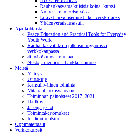
IDEATHON-opas
Rauhankasvatus kriisisiaikoina -kurssi
Antirasismi nuorisotyössä
Luovat turvalli­semmat tilat -verkko-opas
Yhdenvertai­suus­avain
Ajankohtaista
Peace Education and Practical Tools for Everyday
Youth Work
Rauhankasvatuksen julkaisut myynnissä
verkkokaupassa
40 näkökulmaa rauhaan
Nostoja menneistä hankkeistamme
Meistä
Yhteys
Uutiskirje
Kansainvälinen toiminta
Mitä rauhankasvatus on
Toiminnan painoisteet 2017–2021
Hallitus
Jäsenjärjestöt
Toimintakertomukset
Instituutin historia
Oppimateriaalit
Verkkokurssit