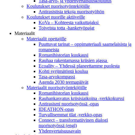
Tasa-arvo- ja yhdenvertaisuuskoulutus
Koulutukset nuorisotyöntekijöille
Antirasistisia tekoja nuorisotyöhön
Koulutukset nuorille aktiiveille
KoVa – Kohteesta vaikuttajaksi
Toiveista totta -hanketyöpajat
Materiaalit
Materiaalit opettajille
Puuttuvat tarinat – oppi­materiaali saamelaisista ja
romaneista
Romanihistorian kuukausi
Rauhaa rakentamassa kriisien ajassa
Ecoality – Yhdessä planeettamme puolesta
Kohti syrjimä­töntä koulua
Tasa-arvokompassi
Agenda 2030 teemapäivät
Materiaalit nuorisotyöntekijöille
Romanihistorian kuukausi
Rauhankasvatus kriisisiaikoina -verkkokurssi
Antirasismi nuorisotyössä -opas
IDEATHON-opas
Turvalli­semmat tilat -verkko-opas
Connect – transformatiivinen dialogi
nuorisotyössä (engl)
Yhdenvertai­suus­avain