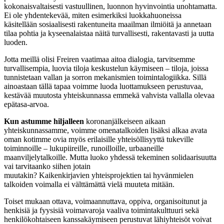
kokonaisvaltaisesti vastuullinen, luonnon hyvinvointia unohtamatta.
Ei ole yhdentekevää, miten esimerkiksi luokkahuoneissa
käsitellään
sosiaalisesti rakentuneita maailman ilmiöitä ja annetaan
tilaa pohtia ja
kyseenalaistaa
näitä turvallisesti, rakentavasti ja
uutta
luo
den
.
Jotta meillä olisi
Freiren
v
a
atimaa
aitoa dialogia, tarvitsemme
turvallisempia, luovia tiloja keskustelun käymiseen – tiloja, joissa
tunnistetaan vallan ja sorron mekanismien toimintalogiikka. Sillä
ainoastaan tällä tapaa voimme luoda luottamukseen perustuvaa,
kestävää muutosta yhteiskunnassa emmekä vahvista vallalla olevaa
epätasa-arvoa.
Kun astumme hiljalleen
koronanjälkeiseen aikaan
yhteiskunnassamme, voimme omenatalkoiden lisäksi alkaa avata
oman kotimme ovia myös erilaisille yhteisöllisyyttä tukeville
toiminnoille – lukupiireille, runoilloille, urbaaneille
maanviljelytalkoille. Mutta luoko yhdessä tekeminen solidaarisuutta
vai tarvitaanko siihen jotain
muutakin?
Kaikenkirjavien
yhteisprojektien tai hyvänmielen
talkoiden voimalla ei välttämättä vielä muuteta mitään.
Toiset mukaan ottava, voimaannuttava, oppiva, organisoitunut ja
henkisiä ja fyysisiä voimavaroja vaaliva toimintakulttuuri sekä
henkilökohtaiseen kanssakäymiseen perustuvat lähiyhteisöt voivat