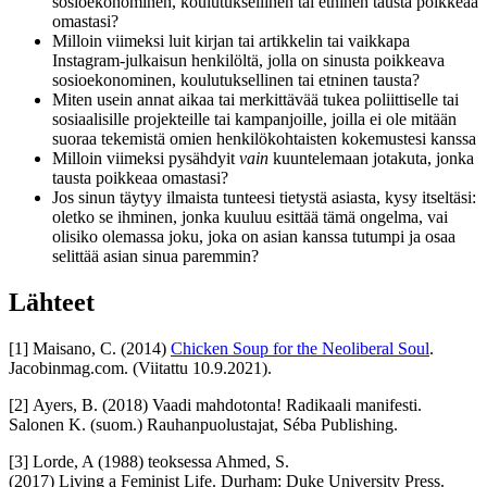
sosioekonominen, koulutuksellinen tai etninen tausta poikkeaa
omastasi?
Milloin viimeksi luit kirjan tai artikkelin tai vaikkapa
Instagram-julkaisun henkilöltä, jolla on sinusta poikkeava
sosioekonominen, koulutuksellinen tai etninen tausta?
Miten usein annat aikaa tai merkittävää tukea poliittiselle tai
sosiaalisille projekteille tai kampanjoille, joilla ei ole mitään
suoraa tekemistä omien henkilökohtaisten kokemustesi kanssa
Milloin viimeksi pysähdyit
vain
kuuntelemaan jotakuta, jonka
tausta poikkeaa omastasi?
Jos sinun täytyy ilmaista tunteesi tietystä asiasta, kysy itseltäsi:
oletko se ihminen, jonka kuuluu esittää tämä ongelma, vai
olisiko olemassa joku, joka on asian kanssa tutumpi ja osaa
selittää asian sinua paremmin?
Lähteet
[1]
Maisano, C. (2014)
Chicken Soup for the Neoliberal Soul
.
Jacobinmag.com.
(Viitattu 10.9.2021)
.
[2]
Ayers, B. (2018) Vaadi mahdotonta! Radikaali manifesti.
Salonen K. (suom.) Rauhanpuolustajat, Séba Publishing.
[3]
Lorde, A (1988) teoksessa Ahmed, S.
(2017) Living a Feminist Life. Durham: Duke University Press.