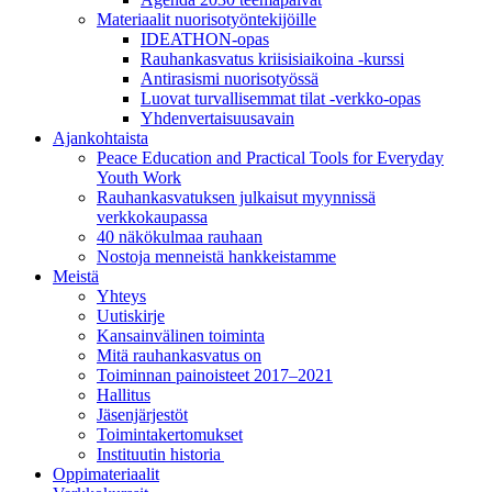
Materiaalit nuorisotyöntekijöille
IDEATHON-opas
Rauhankasvatus kriisisiaikoina -kurssi
Antirasismi nuorisotyössä
Luovat turvalli­semmat tilat -verkko-opas
Yhdenvertai­suus­avain
Ajankohtaista
Peace Education and Practical Tools for Everyday
Youth Work
Rauhankasvatuksen julkaisut myynnissä
verkkokaupassa
40 näkökulmaa rauhaan
Nostoja menneistä hankkeistamme
Meistä
Yhteys
Uutiskirje
Kansainvälinen toiminta
Mitä rauhankasvatus on
Toiminnan painoisteet 2017–2021
Hallitus
Jäsenjärjestöt
Toimintakertomukset
Instituutin historia
Oppimateriaalit