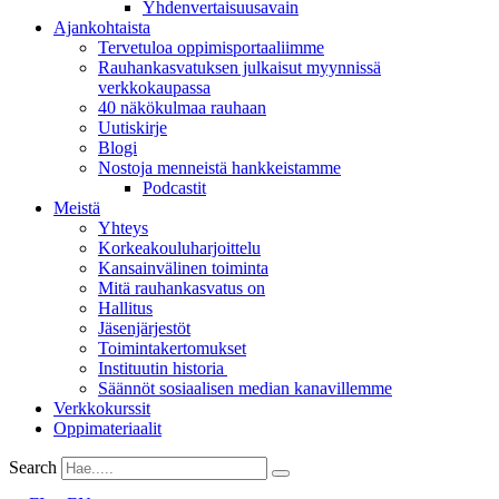
Yhdenvertai­suus­avain
Ajankohtaista
Tervetuloa oppimisportaaliimme
Rauhankasvatuksen julkaisut myynnissä
verkkokaupassa
40 näkökulmaa rauhaan
Uutiskirje
Blogi
Nostoja menneistä hankkeistamme
Podcastit
Meistä
Yhteys
Korkeakouluharjoittelu
Kansainvälinen toiminta
Mitä rauhankasvatus on
Hallitus
Jäsenjärjestöt
Toimintakertomukset
Instituutin historia
Säännöt sosiaalisen median kanavillemme
Verkkokurssit
Oppimateriaalit
Search