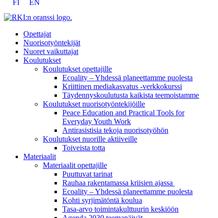
FI
EN
Opettajat
Nuorisotyöntekijät
Nuoret vaikuttajat
Koulutukset
Koulutukset opettajille
Ecoality – Yhdessä planeettamme puolesta
Kriittinen mediakasvatus -verkkokurssi
Täydennys­koulutusta kaikista teemois­tamme
Koulutukset nuorisotyöntekijöille
Peace Education and Practical Tools for
Everyday Youth Work
Antirasistisia tekoja nuorisotyöhön
Koulutukset nuorille aktiiveille
Toiveista totta
Materiaalit
Materiaalit opettajille
Puuttuvat tarinat
Rauhaa rakentamassa kriisien ajassa
Ecoality – Yhdessä planeettamme puolesta
Kohti syrjimä­töntä koulua
Tasa-arvo toiminta­kulttuurin keskiöön
Agenda 2030 teemapäivät