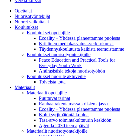
Verkkokurssit
Opettajat
Nuorisotyöntekijät
Nuoret vaikuttajat
Koulutukset
Koulutukset opettajille
Ecoality – Yhdessä planeettamme puolesta
Kriittinen mediakasvatus -verkkokurssi
Täydennys­koulutusta kaikista teemois­tamme
Koulutukset nuorisotyöntekijöille
Peace Education and Practical Tools for
Everyday Youth Work
Antirasistisia tekoja nuorisotyöhön
Koulutukset nuorille aktiiveille
Toiveista totta
Materiaalit
Materiaalit opettajille
Puuttuvat tarinat
Rauhaa rakentamassa kriisien ajassa
Ecoality – Yhdessä planeettamme puolesta
Kohti syrjimä­töntä koulua
Tasa-arvo toiminta­kulttuurin keskiöön
Agenda 2030 teemapäivät
Materiaalit nuorisotyöntekijöille