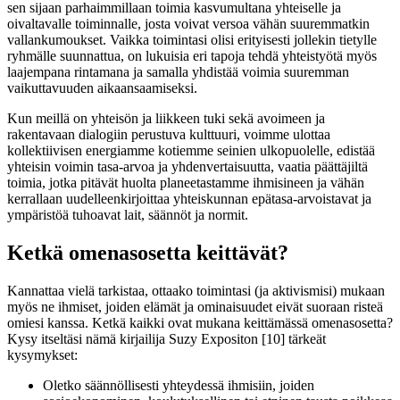
sen sijaan parhaimmillaan toimia kasvumultana yhteiselle ja
oivaltavalle toiminnalle, josta voivat versoa vähän suuremmatkin
vallankumoukset. Vaikka toimintasi olisi erityisesti jollekin tietylle
ryhmälle suunnattua, on lukuisia eri tapoja tehdä yhteistyötä myös
laajempana rintamana ja samalla yhdistää voimia suuremman
vaikuttavuuden aikaansaamiseksi.
Kun meillä on yhteisön ja liikkeen tuki sekä avoimeen ja
rakentavaan dialogiin perustuva kulttuuri, voimme ulottaa
kollektiivisen energiamme kotiemme seinien ulkopuolelle, edistää
yhteisin voimin tasa-arvoa ja yhdenvertaisuutta, vaatia päättäjiltä
toimia, jotka pitävät huolta planeetastamme ihmisineen ja vähän
kerrallaan uudelleenkirjoittaa yhteiskunnan epätasa-arvoistavat ja
ympäristöä tuhoavat lait, säännöt ja normit.
Ketkä omenasosetta keittävät?
Kannattaa vielä tarkistaa, ottaako toimintasi (ja aktivismisi) mukaan
myös ne ihmiset, joiden elämät ja ominaisuudet eivät suoraan risteä
omiesi kanssa. Ketkä kaikki ovat mukana keittämässä omenasosetta?
Kysy itseltäsi nämä kirjailija
Suzy
Expositon
[1
0
]
tärkeät
kysym
y
kset:
Oletko säännöllisesti yhteydessä ihmisiin, joiden