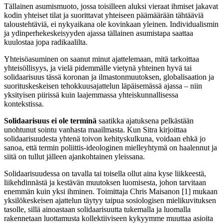
Tällainen asumismuoto, jossa toisilleen aluksi vieraat ihmiset jakavat
kodin yhteiset tilat ja suorittavat yhteiseen päämäärään tähtääviä
taloustehtäviä, ei nykyaikana ole kovinkaan yleinen. Individualismin
ja ydinperhekeskeisyyden ajassa tällainen asumistapa saattaa
kuulostaa jopa radikaalilta.
Yhteisöasuminen on saanut minut ajattelemaan, mitä tarkoittaa
yhteisöllisyys, ja vielä pidemmälle vietynä yhteinen hyvä tai
solidaarisuus tässä koronan ja ilmastonmuutoksen, globalisaation ja
suorituskeskeisen tehokkuusajattelun läpäisemässä ajassa – niin
yksityisen piirissä kuin laajemmassa yhteiskunnallisessa
kontekstissa.
Solidaarisuus ei ole terminä
saatikka ajatuksena pelkästään
unohtunut sointu vanhasta maailmasta. Kun Sitra kirjoittaa
solidaarisuudesta yhtenä toivon kehityskulkuna, voidaan ehkä jo
sanoa, että termin poliittis-ideologinen mielleyhtymä on haalennut ja
siitä on tullut jälleen ajankohtainen yleissana.
Solidaarisuudessa on tavalla tai toisella ollut aina kyse liikkeestä,
liikehdinnästä ja kestävän muutoksen luomisesta, johon tarvitaan
enemmän kuin yksi ihminen. Toimittaja Chris Maisanon [1] mukaan
yksilökeskeisen ajattelun täytyy taipua sosiologisen mielikuvituksen
tasolle, sillä ainoastaan solidaarisuutta tukemalla ja luomalla
rakennetaan luottamusta kollektiiviseen kykyymme muuttaa asioita