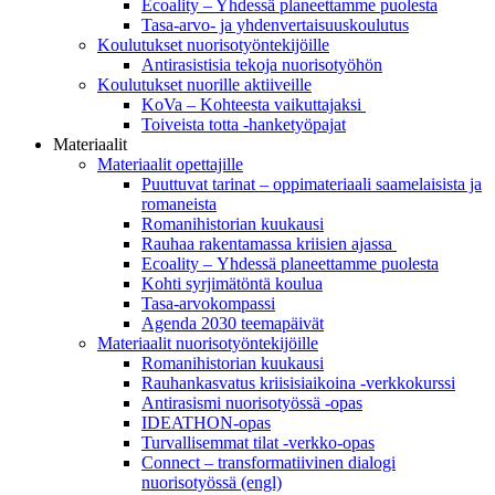
Ecoality – Yhdessä planeettamme puolesta
Tasa-arvo- ja yhdenvertaisuuskoulutus
Koulutukset nuorisotyöntekijöille
Antirasistisia tekoja nuorisotyöhön
Koulutukset nuorille aktiiveille
KoVa – Kohteesta vaikuttajaksi
Toiveista totta -hanketyöpajat
Materiaalit
Materiaalit opettajille
Puuttuvat tarinat – oppi­materiaali saamelaisista ja
romaneista
Romanihistorian kuukausi
Rauhaa rakentamassa kriisien ajassa
Ecoality – Yhdessä planeettamme puolesta
Kohti syrjimä­töntä koulua
Tasa-arvokompassi
Agenda 2030 teemapäivät
Materiaalit nuorisotyöntekijöille
Romanihistorian kuukausi
Rauhankasvatus kriisisiaikoina -verkkokurssi
Antirasismi nuorisotyössä -opas
IDEATHON-opas
Turvalli­semmat tilat -verkko-opas
Connect – transformatiivinen dialogi
nuorisotyössä (engl)