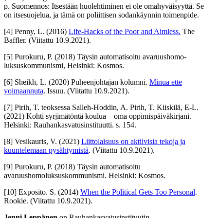
p. Suomennos: Itsestään huolehtiminen ei ole omahyväisyyttä. Se
on itsesuojelua, ja tämä on poliittisen sodankäynnin toimenpide.
[4]
Penny, L. (2016)
Life-Hacks of the Poor and Aimless.
The
Baffler
. (Viitattu 10.9.2021).
[5]
Purokuru, P. (2018) Täysin automatisoitu avaruushomo­
luksuskommunismi, Helsinki: Kosmos.
[6]
Sheikh, L. (2020) Puheenjohtajan kolumni.
Minua ette
voimaannuta
. Issuu.
(Viitattu 10.9.2021).
[7]
Pirih, T. teoksessa Salleh-Hoddin, A. Pirih, T. Kiiskilä, E-L.
(2021) Kohti syrjimätöntä koulua – oma oppimispäiväkirjani.
Helsinki: Rauhankasvatusinstituutti. s. 154.
[8]
Vesikauris, V. (2021)
Liittolaisuus on aktiivisia tekoja ja
kuuntelemaan pysähtymistä
.
(Viitattu 10.9.2021).
[9]
Purokuru, P. (2018) Täysin automatisoitu
avaruushomoluksuskommunismi. Helsinki: Kosmos.
[10]
Exposito. S. (2014)
When the Political Gets Too Personal
.
Rookie. (
Viitattu 10.9.2021)
.
Jenni Leppänen
on Rauhankasvatusinstituutin