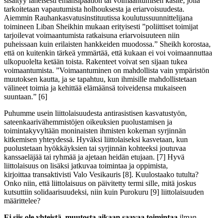
sisältyy läheisesti emansipaation tai voimaantumisen käsite, jolla
tarkoitetaan vapautumista holhouksesta ja eriarvoisuudesta.
Aiemmin Rauhankasvatusinstituutissa koulutussuunnittelijana
toimineen
Liban
Sheikhin
mukaan erityisesti ”poliittiset toimijat
tarjoilevat voimaantumista ratkaisuna eriarvoisuuteen niin
puheissaan kuin erilaisten hankkeiden muodossa.”
Sheikh
korostaa,
että on kuitenkin tärkeä ymmärtää, että kukaan ei voi voimaannuttaa
ulkopuolelta ketään toista. Rakenteet voivat sen sijaan tukea
voimaantumista. ”Voimaantuminen on mahdollista vain ympäristön
muutoksen kautta, ja se tapahtuu, kun ihmisille mahdollistetaan
välineet toimia ja kehittää elämäänsä toiveidensa mukaiseen
suuntaan.”
[
6
]
Puhumme usein liittolaisuudesta antirasistisen kasvatustyön,
sateenkaarivähemmistöjen oikeuksien puolustamisen ja
toimintakyvyltään moninaisten ihmisten kokeman syrjinnän
kitkemisen yhteydessä. Hyväksi liittolaiseksi kasvetaan, kun
puolustetaan hyökkäyksien tai syrjinnän kohteeksi joutuvaa
kanssaeläjää tai ryhmää ja ajetaan heidän etujaan.
[
7
]
Hyvä
liittolaisuus on lisäksi jatkuvaa toimintaa ja oppimista,
kirjoittaa
transaktivisti
Valo
Vesikauris
[
8
]
. Kuulostaako tutulta?
Onko niin, että liittolaisuus on päivitetty termi sille, mitä joskus
kutsuttiin solidaarisuudeksi, niin kuin
Purokuru
[
9
]
liittolaisuuden
määrittelee?
Ei siis ole yhteistä, muutosta aikaan saavaa toimintaa
ilman