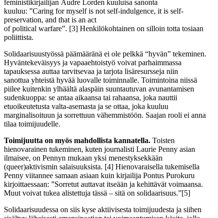
feministikirjailijan
Audre
Lorden
kuuluisa sanonta
kuuluu:
”
Caring
for
myself
is
not
self-indulgence
, it is
self-
preservation
, and
that
is an act
of
political
warfare
”
.
[
3
]
Henkilökohtainen on silloin totta tosiaan
poliittista.
Solidaarisuustyössä päämääränä ei ole pelkkä
“
hyvän
”
tekeminen.
Hyväntekeväisyys ja vapaaehtoistyö voivat
parhaimmassa
tapauksessa a
uttaa tarvitsevaa
j
a t
arjota
lisäresursseja
niin
sanottua
yhteistä hyvää luovalle toiminnalle
.
Toimintoina niissä
piilee kuitenkin ylhäältä alaspäin suuntautuvan avunantamisen
sudenkuoppa: se antaa aikaansa tai rahaansa, joka nauttii
etuoikeutetusta valta-asemasta ja se ottaa, joka kuuluu
marginalisoituun ja sorrettuun vähemmistöön. Saajan rooli ei
anna
tilaa
toimijuu
delle
.
Toimijuutta on myös mahdollista kannatella.
Toisten
hienovarainen tukeminen, kuten journalisti
Laurie
Penny asian
ilmaisee, on Pennyn mukaan yksi menestyksekkään
(queer)aktivismin salaisuuksista.
[
4
]
Hienovaraisella tukemisella
Penny viitannee samaan asiaan kuin kirjailija Pontus Purokuru
kirjoittaessaan: ”Sorretut auttavat itseään ja kehittävät voimaansa.
Muut voivat tukea alistettuja tässä – sitä on solidaarisuus.
”
[
5
]
Solidaarisuudessa on siis kyse aktiivisesta toimijuudesta ja siihen