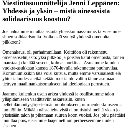
Viestintäsuunnittelija Jenni Leppänen:
Yhdessä ja yksin – mistä ainesosista
solidaarisuus koostuu?
Jos haluamme muuttaa asioita yhteiskunnassamme, tarvitsemme
siihen solidaarisuutta. Voiko sitä syntyä yhdessä omenoita
pilkkoen?
Omenakausi oli parhaimmillaan. Keittiöön oli rakennettu
omenasoselinjasto: yksi pilkkoo ja poistaa karat omenoista, toinen
maustaa ja keittää soseen, kolmas purkittaa. Asutamme kuuden
vuokra-asukkaan kanssa 1870-luvulla rakennettua puuhuvilaa.
Kommuuniksikin tätä voisi kutsua, mutta emme varsinaisesti elä
yhteistaloudessa eikä ketään meistä ole valittu tänne asumaan
tiettyyn maailmankatsomukseen tai ideologiaan perustuen.
Jaamme kuitenkin usein arkea yhdessä ja osallistumme talon
ylläpitämiseen vaadittaviin askareisiin, kuten
pellettilämmitysjärjestelmän nuohoukseen, nurmenleikkuuseen ja
lumitöihin. Mikään näistä tehtävistä ei onnistuisi meiltä yksin jo
yksistään talon ja pihamaan suuren koon vuoksi. Jos joku päättäisi
muuttaa pois, etsisimme laajennettuun perheeseemme uuden
jäsenen.