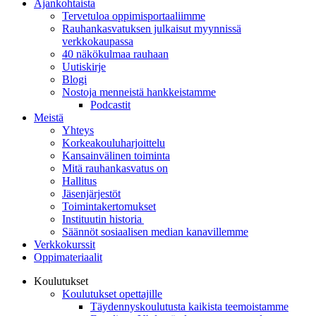
Ajankohtaista
Tervetuloa oppimisportaaliimme
Rauhankasvatuksen julkaisut myynnissä
verkkokaupassa
40 näkökulmaa rauhaan
Uutiskirje
Blogi
Nostoja menneistä hankkeistamme
Podcastit
Meistä
Yhteys
Korkeakouluharjoittelu
Kansainvälinen toiminta
Mitä rauhankasvatus on
Hallitus
Jäsenjärjestöt
Toimintakertomukset
Instituutin historia
Säännöt sosiaalisen median kanavillemme
Verkkokurssit
Oppimateriaalit
Koulutukset
Koulutukset opettajille
Täydennys­koulutusta kaikista teemois­tamme