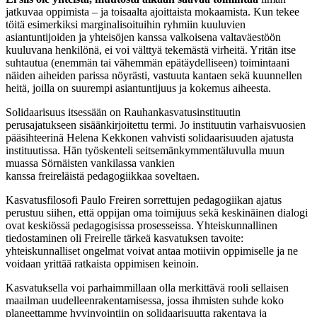
jatkuvaa oppimista – ja toisaalta ajoittaista mokaamista. Kun tekee
töitä esimerkiksi marginalisoituihin ryhmiin kuuluvien
asiantuntijoiden ja yhteisöjen kanssa valkoisena valtaväestöön
kuuluvana henkilönä, ei voi välttyä tekemästä virheitä. Yritän itse
suhtautua (enemmän tai vähemmän epätäydelliseen) toimintaani
näiden aiheiden parissa nöyrästi, vastuuta kantaen sekä kuunnellen
heitä, joilla on suurempi asiantuntijuus ja kokemus aiheesta.
Solidaarisuus itsessään on Rauhankasvatusinstituutin
perusajatukseen sisäänkirjoitettu termi. Jo instituutin
varhaisvuosien
pääsihteerinä
Helena Kekkonen vahvisti solidaarisuuden ajatusta
instituutissa. Hän työskenteli seitsemänkymmentäluvulla muun
muassa Sörnäisten vankilassa vankien
kanssa
freireläistä
pedagogiikkaa soveltaen.
Kasvatusfilosofi Paulo
Freiren
sorrettujen pedagogiikan ajatus
perustuu siihen, että oppijan oma toimijuus sekä keskinäinen dialogi
ovat keskiössä pedagogisissa prosesseissa. Yhteiskunnallinen
tiedostaminen oli
Freirelle
tärkeä kasvatuksen tavoite:
yhteiskunnalliset ongelmat voivat antaa motiivin oppimiselle ja ne
voidaan yrittää ratkaista oppimisen keinoin.
Kasvatuksella voi parhaimmillaan olla merkittävä rooli sellaisen
maailman uudelleenrakentamisessa, jossa ihmisten suhde koko
planeettamme hyvinvointiin on solidaarisuutta rakentava ja