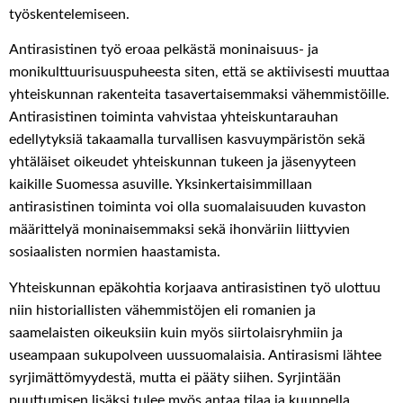
työskentelemiseen.
Antirasistinen työ eroaa pelkästä moninaisuus- ja
monikulttuurisuuspuheesta siten, että se aktiivisesti muuttaa
yhteiskunnan rakenteita tasavertaisemmaksi vähemmistöille.
Antirasistinen toiminta vahvistaa yhteiskuntarauhan
edellytyksiä takaamalla turvallisen kasvuympäristön sekä
yhtäläiset oikeudet yhteiskunnan tukeen ja jäsenyyteen
kaikille Suomessa asuville. Yksinkertaisimmillaan
antirasistinen toiminta voi olla suomalaisuuden kuvaston
määrittelyä moninaisemmaksi sekä ihonväriin liittyvien
sosiaalisten normien haastamista.
Yhteiskunnan epäkohtia korjaava antirasistinen työ ulottuu
niin historiallisten vähemmistöjen eli romanien ja
saamelaisten oikeuksiin kuin myös siirtolaisryhmiin ja
useampaan sukupolveen uussuomalaisia. Antirasismi lähtee
syrjimättömyydestä, mutta ei pääty siihen. Syrjintään
puuttumisen lisäksi tulee myös antaa tilaa ja kuunnella