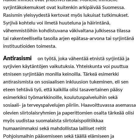
syrjintäkokemukset ovat kuitenkin arkipäivää Suomessa.
Rasismin yleisyydestä kertovat myös lukuisat tutkimukset.
Syrjivä kohtelu voi ilmetä huuteluna ja häirintänä,
vähemmistöihin kohdistuvana väkivaltana julkisessa tilassa
tai rakenteellisella tasolla arjen epätasa-arvona tai syrjintänä
instituutioiden toimesta.
Antirasismi
on työtä, joka vähentää etnistä syrjintää ja
syrjivien käytäntöjen vaikutuksia. Yhteiskunta voi puuttua
etniseen syrjintään monilla keinoilla. Tärkeä esimerkki
antirasismista on sosiaalisen inkluusion tukeminen, eli sen
eteen tehtävä työ, että kaikilla olisi tasavertainen pääsy
esimerkiksi työmarkkinoille, koulutuspalveluihin sekä
sosiaali- ja terveyspalvelujen piiriin. Haavoittuvassa asemassa
olevien siirtolaisryhmien ja paperittomien osalta tärkeää olisi
myös uudistaa suomalaista siirtolaispolitiikkaa
humaanimmaksi sekä mahdollistaa lailliset reitit
Pohjoismaihin pääsemiseen sekä täällä elämiseen ja