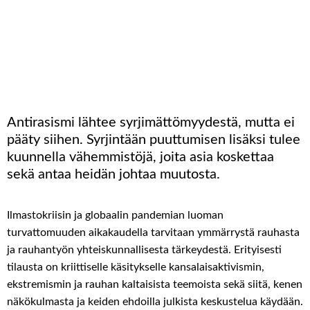
Antirasismi
lähtee
syrjimättömyydestä
,
mutta
ei
pääty
siihen
.
Syrjintään
puuttumisen
lisäksi
tulee
kuunnella
vähemmistöjä
,
joita
asia
koskettaa
sekä
antaa
heidän
johtaa
muutosta
.
Ilmastokriisin ja globaalin pandemian luoman
turvattomuuden aikakaudella tarvitaan ymmärrystä rauhasta
ja rauhantyön yhteiskunnallisesta tärkeydestä. Erityisesti
tilausta on kriittiselle käsitykselle kansalaisaktivismin,
ekstremismin ja rauhan kaltaisista teemoista sekä siitä, kenen
näkökulmasta ja keiden ehdoilla julkista keskustelua käydään.