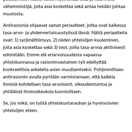
vähemmistöjä, joita asia koskettaa sekä antaa heidän johtaa
muutosta.
Antirasismia ohjaavat samat periaatteet, jotka ovat kaikessa
tasa-arvo- ja yhdenvertaisuustyössä läsnä. Näitä periaatteita
ovat: 1) syrjimättömyys, 2) niiden yhteisöjen kuuleminen,
joita asia koskettaa sekä 3) teot, joilla tasa-arvoa aktiivisesti
edistetään. Emme elä eriarvoisuudesta vapaassa
yhteiskunnassa ja rasisminvastainen työ edellyttää
konkreettisia askeleita asian muuttamiseksi. Pohjimmiltaan
antirasismin avulla pyritään varmistamaan, että kaikkia
ihmisiä kohdellaan tasa-arvoisesti, oikeudentuntoa ja
yhtäläisiä ihmisoikeuksia kunnioittaen.
Se, jos mikä, on työtä yhteiskuntarauhan ja hyvinvoivien
yhteisöjen eteen.