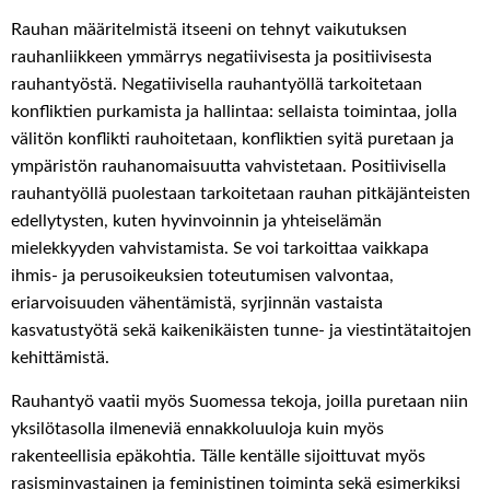
Rauhan määritelmistä itseeni on tehnyt vaikutuksen
rauhanliikkeen ymmärrys negatiivisesta ja positiivisesta
rauhantyöstä. Negatiivisella rauhantyöllä tarkoitetaan
konfliktien purkamista ja hallintaa: sellaista toimintaa, jolla
välitön konflikti rauhoitetaan, konfliktien syitä puretaan ja
ympäristön rauhanomaisuutta vahvistetaan. Positiivisella
rauhantyöllä
puolestaan tarkoitetaan rauhan pitkäjänteisten
edellytysten, kuten hyvinvoinnin ja yhteiselämän
mielekkyyden vahvistamista. Se voi tarkoittaa vaikkapa
ihmis- ja perusoikeuksien toteutumisen valvontaa,
eriarvoisuuden vähentämistä, syrjinnän vastaista
kasvatustyötä sekä kaikenikäisten tunne- ja viestintätaitojen
kehittämistä.
Rauhantyö vaatii myös Suomessa tekoja, joilla puretaan niin
yksilötasolla ilmeneviä ennakkoluuloja kuin myös
rakenteellisia epäkohtia. Tälle kentälle sijoittuvat myös
rasisminvastainen ja feministinen toiminta sekä esimerkiksi