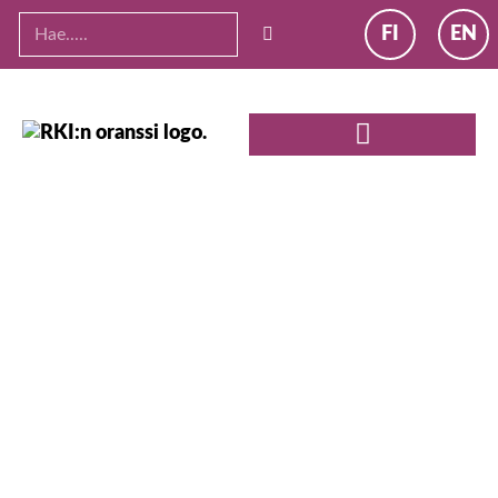
FI
EN