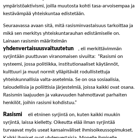
ympäristöaktivismi, joilla muutosta kohti tasa-arvoisempaa ja
kestävämpää yhteiskuntaa edistetään.
Seuraavassa avaan sitä, mitä rasisminvastaisuus tarkoittaa ja
mikä sen merkitys yhteiskuntarauhan edistämiselle on.
Lainaan rasismin määritelmän
yhdenvertaisuusvaltuutetun
, eli merkittävimmän
syrjintään puuttuvan viranomaisen sivuilta: “Rasismi on
systeemi, jossa politiikka, institutionaaliset käytännöt,
kulttuuri ja muut normit ylläpitävät rodullistettuja
yhteiskunnallisia valta-asetelmia. Se on osa sosiaalisia,
taloudellisia ja poliittisia järjestelmiä, joissa kaikki ovat osana.
Rasismin laajuuden ja vakavuuden hahmottavat parhaiten
henkilöt, joihin rasismi kohdistuu.”
Rasismi
eli etninen syrjintä on, kuten kaikki muukin
syrjintä, laissa kielletty. Oikeutta elää ilman syrjintää
turvaavat myös useat kansainväliset ihmisoikeussopimukset.
Kaikki ihmiset ovat yhdenvertaisia. Monelle ihmiselle