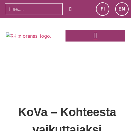
FI
EN
KoVa – Kohteesta
vaikuttajaksi