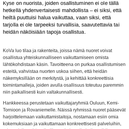
Kyse on nuorista, joiden osallistuminen ei ole tällä
hetkellä yhdenvertaisesti mahdollista – ei siksi, että
heiltä puuttuisi halua vaikuttaa, vaan siksi, että
tarjolla ei ole tarpeeksi turvallisia, saavutettavia tai
heidän näköisiään tapoja osallistua.
KoVa luo tilaa ja rakenteita, joissa nämä nuoret voivat
osallistua yhteiskunnalliseen vaikuttamiseen omista
lähtökohdistaan käsin. Tavoitteena on purkaa osallistumisen
esteitä, vahvistaa nuorten uskoa siihen, että heidän
näkemyksillään on merkitystä, ja kehittää konkreettisia
toimintamalleja, joiden avulla osallisuus toteutuu paremmin
niin paikallisesti kuin valtakunnallisesti.
Hankkeessa perustetaan vaikuttajaryhmiä Ouluun, Kemi-
Tornioon ja Rovaniemelle. Näissä ryhmissä nuoret pääsevät
harjoittelemaan vaikuttamistaitoja, nostamaan esiin omia
kokemuksiaan ja vaikuttamaan konkreettisesti palveluihin,