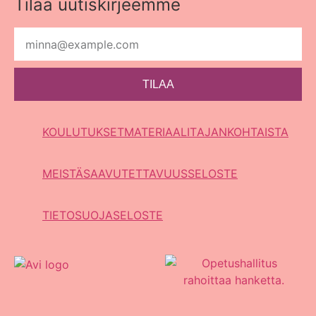
Tilaa uutiskirjeemme
TILAA
KOULUTUKSET
MATERIAALIT
AJANKOHTAISTA
MEISTÄ
SAAVUTETTAVUUSSELOSTE
TIETOSUOJASELOSTE