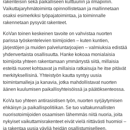
rakenteisiin sekä paikalliseen kulttuuriin ja ilmapiiriin.
Vaikuttajaryhmätoiminta opinnollistetaan ja mallinnetaan
osaksi esimerkiksi työpajatoimintaa, ja toiminnalle
rakennetaan pysyvät rakenteet.
KoVan toinen keskeinen tavoite on vahvistaa nuorten
parissa työskentelevien toimijoiden – kuten kuntien,
järjestöjen ja muiden palveluntarjoajien – valmiuksia edistää
yhdenvertaista osallisuutta. Hanke kokoaa monialaisia
toimijoita yhteen rakentamaan ymmärrystä siitä, millaisia
esteitä nuoret kohtaavat ja millaisia ratkaisuja he itse pitävät
merkityksellisinä. Yhteistyön kautta syntyy uusia
toimintamalleja ja kanavia, jotka mahdollistavat nuorten
äänen kuulumisen paikallisyhteisöissä ja päätöksenteossa.
KoVa tuo yhteen antirasistisen työn, nuorten syrjäytymisen
ehkäisyn ja paikallispolitiikan. Se tuo valtakunnallisten
nuorisotoimijoiden osaamisen lähemmäs niitä nuoria, joita
nykyiset vaikuttamisrakenteet eivät vielä riittävästi huomioi –
ja rakentaa uusia väyliä heidän osallistumiselleen.