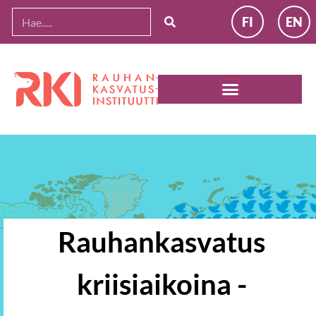
Siirry
FI
EN
sisältöön
Rauhankasvatus
kriisiaikoina -