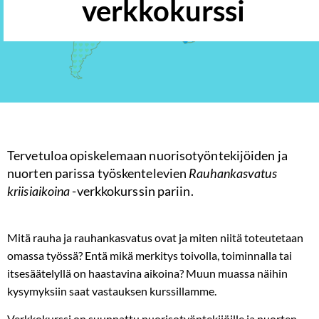
verkkokurssi
Tervetuloa opiskelemaan nuorisotyöntekijöiden ja
nuorten parissa työskentelevien
Rauhankasvatus
kriisiaikoina
-verkkokurssin pariin.
Mitä rauha ja rauhankasvatus ovat ja miten niitä toteutetaan
omassa työssä? Entä mikä merkitys toivolla, toiminnalla tai
itsesäätelyllä on haastavina aikoina? Muun muassa näihin
kysymyksiin saat vastauksen kurssillamme.
Verkkokurssi on suunnattu nuorisotyöntekijöille ja nuorten