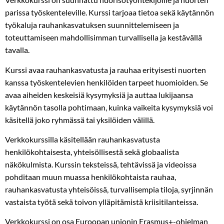
parissa työskenteleville. Kurssi tarjoaa tietoa sekä käytännön
työkaluja rauhankasvatuksen suunnittelemiseen ja
toteuttamiseen mahdollisimman turvallisella ja kestävällä
tavalla.
Kurssi avaa rauhankasvatusta ja rauhaa erityisesti nuorten
kanssa työskentelevien henkilöiden tarpeet huomioiden. Se
avaa aiheiden keskeisiä kysymyksiä ja auttaa lukijaansa
käytännön tasolla pohtimaan, kuinka vaikeita kysymyksiä voi
käsitellä joko ryhmässä tai yksilöiden välillä.
Verkkokurssilla käsitellään rauhankasvatusta
henkilökohtaisesta, yhteisöllisestä sekä globaalista
näkökulmista. Kurssin teksteissä, tehtävissä ja videoissa
pohditaan muun muassa henkilökohtaista rauhaa,
rauhankasvatusta yhteisöissä, turvallisempia tiloja, syrjinnän
vastaista työtä sekä toivon ylläpitämistä kriisitilanteissa.
Verkkokurssi on osa Euroopan unionin Erasmus+-ohjelman