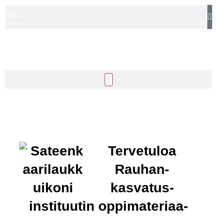
Tervetuloa
Rauhan­
kasvatus­
instituutin oppi­materiaa­