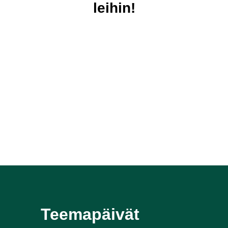
leihin!
Teema­päivät