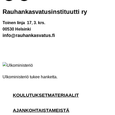
Rauhankasvatus­instituutti ry
Toinen linja 17, 3. krs.
00530 Helsinki
info@rauhankasvatus.fi
Ulkoministeriö tukee hanketta.
KOULUTUKSET
MATERIAALIT
AJANKOHTAISTA
MEISTÄ