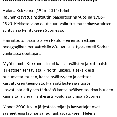
Helena Kekko
nen
(1926
–
2014)
toimi
Rauhankasvatusinstituutin pääsihteerinä vuosina 1986
–
1990. Kekkosella
on ollut suuri vaikutus rauhankasvatuksen
syntyyn ja kehitykseen Suomessa.
Hän
sitoutui brasilialaisen Paulo
Freiren
sorrettujen
pedagogiikan periaatteisiin 60-luvul
la
ja työskenteli
Sörkan
vankilassa opettajana
.
Myöhemmin
Kekkonen toimi kansainvälisten ja kotimaisten
järjestöjen tehtävissä
,
kirjoitti julkaisuja
sekä
kiersi
puhumassa rauhan, kansainvälisyyden ja eettisen
kasvatuksen
teemoista
.
Hän
piti
lasten ja nuorten
kasvatusta
erityisen tärkeänä
kansainvälisen solidaarisuu
den
kannalta ja vieraili
ahkerasti kouluissa
ympäri Suomea.
Monet
2000-luvun
järjestötoimijat ja kasvattajat ovat
saaneet ensi kipinän
sä
rauhankasvatukseen
Helena