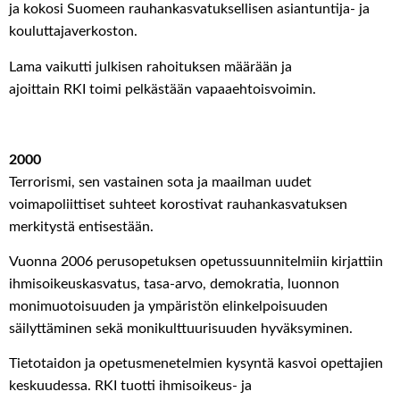
ja kokosi Suomeen
rauhankasvatuksellisen
asiantuntija- ja
kouluttajaverkoston
.
Lama
vaikutti
julkisen rahoituksen määrään ja
ajoittain
RKI
toimi
pelkästään
vapaaehtoisvoimin.
2000
T
errorismi
, sen
vastainen sota ja maailman uudet
voimapoliittiset suhteet
korostivat
rauhankasvatuksen
merkitystä
entisestään
.
Vuonna 2006 perusopetuksen opetussuunnitelmiin kirjattiin
ihmisoikeuskasvatus, tasa-arvo, demokratia, luonnon
monimuotoisuuden ja ympäristön elinkelpoisuuden
säilyttäminen sekä monikulttuurisuuden hyväksyminen.
T
ietotaidon ja opetusmenetelmien
kysyntä kasvoi
opettajien
keskuudessa.
RKI
tuotti ihmisoikeus- ja