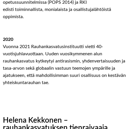
opetussuunnitelmissa (POPS 2014)
ja RKI
edis
ti
toiminnallista, monialaista ja osallistujalähtöistä
oppimista.
2020
Vuonna 2021 Rauhankasvatusinstituutti vietti 40
-
vuotis
juhlavuottaan.
Uuden vuosikymmenen alun
rauhankasvatus k
ytkeytyi
antirasismin,
yhdenvertaisuuden ja
tasa-arvon sekä globaalin vastuun teemojen ympärille
ja
ajatukseen, että mahdollisimman suuri osallisuus on kestävän
yhteiskuntarauhan tae.
Helena Kekkonen –
rauhankasvatuksen tienraivaaja