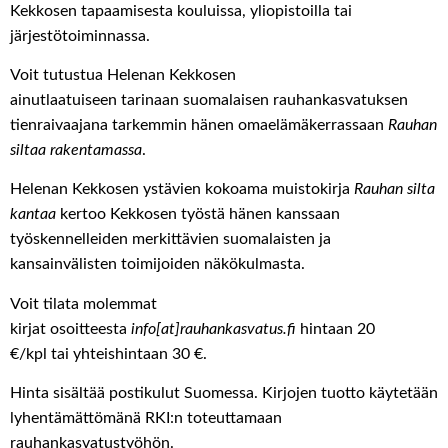
Kekkosen
tapaamisesta koulu
i
ssa, yliopisto
i
lla tai
järjestötoiminnassa.
Voit
tutustua
Helenan
Kekkosen
ainutlaatuiseen
tarinaan
suomalaisen rauhankasvatuksen
tienraivaajana
tarkemmin
hänen
omaelämäkerrassaan
Rauhan
siltaa rakentamassa
.
Helenan
Kekkosen
ystävien kokoama muistokirja
Rauhan silta
kantaa
kertoo Kekkosen
työstä hänen kanssaan
t
yöskennelleiden
merkittävien suomalaisten ja
kansainvälisten toimijoiden
näkökulmasta
.
V
oit tilata
molemmat
kirjat
osoitteesta
info[at]rauhankasvatus.fi
hintaan 20
€/kpl
tai
yhteishintaan 30 €
.
Hinta sisältää postikulut Suomessa. Kirjojen tuotto käytetään
lyhentämättömänä RKI:n toteuttamaan
rauhankasvatustyöhön.