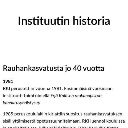
Instituutin historia
Rauhankasvatusta jo 40 vuotta
198
1
RKI perustettiin
vuonna 1981
. Ensimmäisinä vuosinaan
instituutti
toimi
nimellä
Yrjö Kallisen rauhanopiston
kannatusyhdistys ry
.
1985 peruskoululakiin kirjattiin suositus rauhankasvatuksen
sisällyttämisestä opetussuunnitelmaan
.
RKI
luennoi
kouluissa