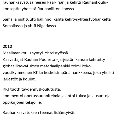
rauhankasvatu
saiheisen
käsikirjan
ja kehitti Rauhankoulu-
konseptin
yhdessä Rauhanliiton kanssa.
Samalla i
nstituutti hallinnoi kahta kehitysyhteistyöhanketta
Somaliassa ja yhtä Nigeriassa.
2010
Maailmankoulu
syntyi
.
Y
hteistyössä
Kasvattajat
Rauhan
P
uolesta
–
järjestön kanssa
kehitetty
globaalikasvatuksen materiaalipankk
i
toimi
koko
vuosikymmenen RKI:n keskeisi
mpänä
hank
k
e
ena
, joka yhdisti
järjestöt ja koulut.
RKI tuotti
täydennyskoulutusta,
kommentoi
opetussuunnitelmia ja
antoi
tukea ja
lausuntoja
oppikirjojen tekijöille.
R
auhankasvatuksen teem
at lisääntyivät