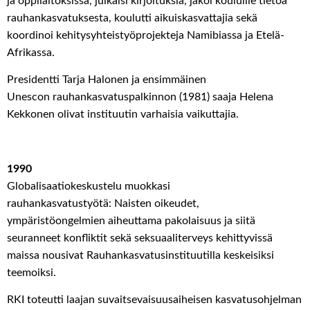
ja oppilaitoksissa,
julkaisi
kirjoituksia, jakoi
kouluille
tietoa
rauhankasvatuksesta
,
koulutti
aikuiskasvattajia
sekä
koordinoi
kehitysyhteistyöprojekteja Namibiassa ja Etelä-
Afrikassa.
Presidentti
Tarja Halonen ja ensimmäinen
U
nesco
n
rauhankasvatuspalkinnon (1981) saaja Helena
Kekkonen
olivat
instituutin
varhaisia vaikuttajia
.
1990
G
lobalisaatiokeskustelu
muokkasi
rauhankasvatustyötä
:
Naisten oikeudet,
y
mpäristöongelmien
aiheuttama pakolaisuus ja siitä
seuranneet konfliktit sekä
seksuaali
terveys kehittyvissä
maissa nousivat
Rauhankasvatusinstituutilla
keskeisiksi
teemoiksi.
RKI toteutti laajan suvaitsevaisuusaiheisen kasvatusohjelman