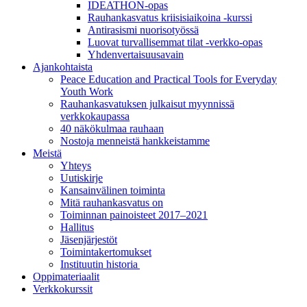
IDEATHON-opas
Rauhankasvatus kriisisiaikoina -kurssi
Antirasismi nuorisotyössä
Luovat turvalli­semmat tilat -verkko-opas
Yhdenvertai­suus­avain
Ajankohtaista
Peace Education and Practical Tools for Everyday
Youth Work
Rauhankasvatuksen julkaisut myynnissä
verkkokaupassa
40 näkökulmaa rauhaan
Nostoja menneistä hankkeistamme
Meistä
Yhteys
Uutiskirje
Kansainvälinen toiminta
Mitä rauhankasvatus on
Toiminnan painoisteet 2017–2021
Hallitus
Jäsenjärjestöt
Toimintakertomukset
Instituutin historia
Oppimateriaalit
Verkkokurssit