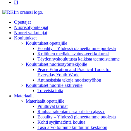
FI
Opettajat
Nuorisotyöntekijät
Nuoret vaikuttajat
Koulutukset
Koulutukset opettajille
Ecoality – Yhdessä planeettamme puolesta
Kriittinen mediakasvatus -verkkokurssi
Täydennys­koulutusta kaikista teemois­tamme
Koulutukset nuorisotyöntekijöille
Peace Education and Practical Tools for
Everyday Youth Work
Antirasistisia tekoja nuorisotyöhön
Koulutukset nuorille aktiiveille
Toiveista totta
Materiaalit
Materiaalit opettajille
Puuttuvat tarinat
Rauhaa rakentamassa kriisien ajassa
Ecoality – Yhdessä planeettamme puolesta
Kohti syrjimä­töntä koulua
Tasa-arvo toiminta­kulttuurin keskiöön