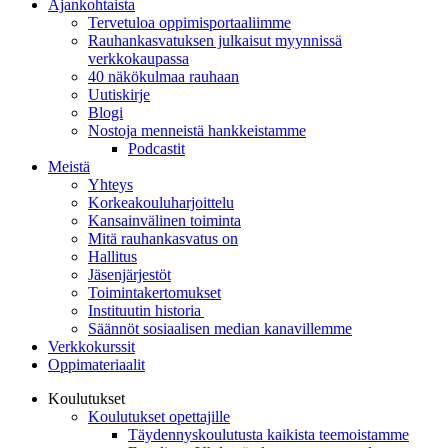
Ajankohtaista
Tervetuloa oppimisportaaliimme
Rauhankasvatuksen julkaisut myynnissä
verkkokaupassa
40 näkökulmaa rauhaan
Uutiskirje
Blogi
Nostoja menneistä hankkeistamme
Podcastit
Meistä
Yhteys
Korkeakouluharjoittelu
Kansainvälinen toiminta
Mitä rauhankasvatus on
Hallitus
Jäsenjärjestöt
Toimintakertomukset
Instituutin historia
Säännöt sosiaalisen median kanavillemme
Verkkokurssit
Oppimateriaalit
Koulutukset
Koulutukset opettajille
Täydennys­koulutusta kaikista teemois­tamme