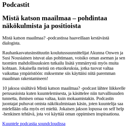
Podcastit
Mistä katson maailmaa – pohdintaa
näkökulmista ja positioista
Mistä katson maailmaa? -podcastissa haaveillaan kestävästä
dialogista.
Rauhankasvatusinstituutin koulutussuunnittelijat Akunna Onwen ja
Susi Nousiainen istuvat alas pohtimaan, voisiko oman aseman ja sen
tuomien mahdollisuuksien tutkailu lisätä ymmärrystä myös muita
kohtaan. Jokaisella meistä on etuoikeuksia, jotka tuovat valtaa
vaikuttaa ympäristöön: miksemme siis käyttäisi niitä paremman
maailman rakentamiseen!
10 jaksoa sisältävä Mistä katson maailmaa? -podcast lähtee liikkeelle
perusasioista kuten kuuntelemisesta, ja käsittelee niin turvallisuuden
tunnetta, ihmisen omaa valtaa, kuin mokaamistakin. Podcastin
juontajat puhuvat omista näkökulmistaan käsin, joten kuuntelija saa
mielellään olla myös eri mieltä. Jokaisen jakson lopussa on self help
-henkinen tehtävä, jota voi käyttää oman oppimisen inspiraationa.
Kuuntele podcastia soundcloudissa