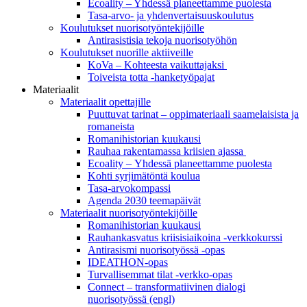
Ecoality – Yhdessä planeettamme puolesta
Tasa-arvo- ja yhdenvertaisuuskoulutus
Koulutukset nuorisotyöntekijöille
Antirasistisia tekoja nuorisotyöhön
Koulutukset nuorille aktiiveille
KoVa – Kohteesta vaikuttajaksi
Toiveista totta -hanketyöpajat
Materiaalit
Materiaalit opettajille
Puuttuvat tarinat – oppi­materiaali saamelaisista ja
romaneista
Romanihistorian kuukausi
Rauhaa rakentamassa kriisien ajassa
Ecoality – Yhdessä planeettamme puolesta
Kohti syrjimä­töntä koulua
Tasa-arvokompassi
Agenda 2030 teemapäivät
Materiaalit nuorisotyöntekijöille
Romanihistorian kuukausi
Rauhankasvatus kriisisiaikoina -verkkokurssi
Antirasismi nuorisotyössä -opas
IDEATHON-opas
Turvalli­semmat tilat -verkko-opas
Connect – transformatiivinen dialogi
nuorisotyössä (engl)