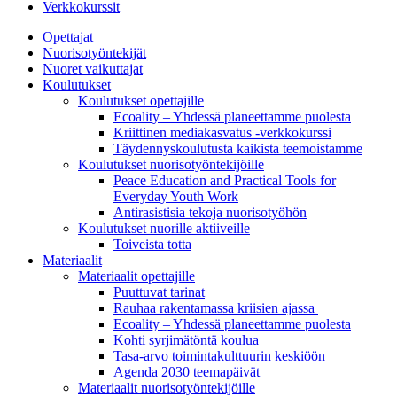
Verkkokurssit
Opettajat
Nuorisotyöntekijät
Nuoret vaikuttajat
Koulutukset
Koulutukset opettajille
Ecoality – Yhdessä planeettamme puolesta
Kriittinen mediakasvatus -verkkokurssi
Täydennys­koulutusta kaikista teemois­tamme
Koulutukset nuorisotyöntekijöille
Peace Education and Practical Tools for
Everyday Youth Work
Antirasistisia tekoja nuorisotyöhön
Koulutukset nuorille aktiiveille
Toiveista totta
Materiaalit
Materiaalit opettajille
Puuttuvat tarinat
Rauhaa rakentamassa kriisien ajassa
Ecoality – Yhdessä planeettamme puolesta
Kohti syrjimä­töntä koulua
Tasa-arvo toiminta­kulttuurin keskiöön
Agenda 2030 teemapäivät
Materiaalit nuorisotyöntekijöille