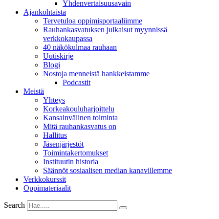
Yhdenvertai­suus­avain
Ajankohtaista
Tervetuloa oppimisportaaliimme
Rauhankasvatuksen julkaisut myynnissä
verkkokaupassa
40 näkökulmaa rauhaan
Uutiskirje
Blogi
Nostoja menneistä hankkeistamme
Podcastit
Meistä
Yhteys
Korkeakouluharjoittelu
Kansainvälinen toiminta
Mitä rauhankasvatus on
Hallitus
Jäsenjärjestöt
Toimintakertomukset
Instituutin historia
Säännöt sosiaalisen median kanavillemme
Verkkokurssit
Oppimateriaalit
Search