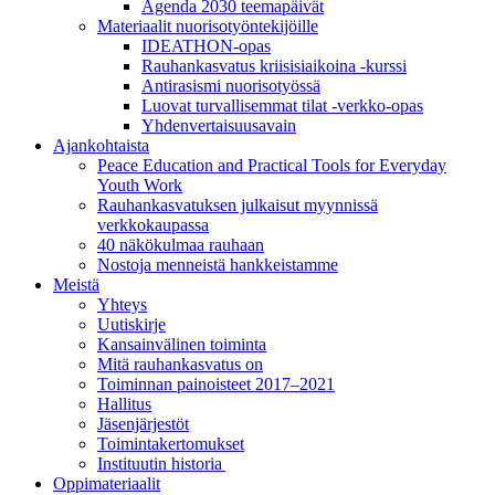
Agenda 2030 teemapäivät
Materiaalit nuorisotyöntekijöille
IDEATHON-opas
Rauhankasvatus kriisisiaikoina -kurssi
Antirasismi nuorisotyössä
Luovat turvalli­semmat tilat -verkko-opas
Yhdenvertai­suus­avain
Ajankohtaista
Peace Education and Practical Tools for Everyday
Youth Work
Rauhankasvatuksen julkaisut myynnissä
verkkokaupassa
40 näkökulmaa rauhaan
Nostoja menneistä hankkeistamme
Meistä
Yhteys
Uutiskirje
Kansainvälinen toiminta
Mitä rauhankasvatus on
Toiminnan painoisteet 2017–2021
Hallitus
Jäsenjärjestöt
Toimintakertomukset
Instituutin historia
Oppimateriaalit