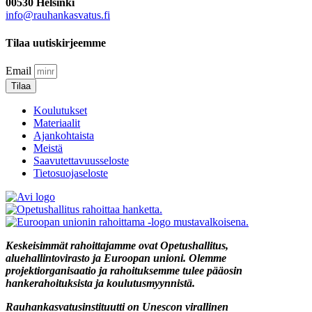
00530 Helsinki
info@rauhankasvatus.fi
Tilaa uutiskirjeemme
Email
Tilaa
Koulutukset
Materiaalit
Ajankohtaista
Meistä
Saavutettavuusseloste
Tietosuojaseloste
Keskeisimmät rahoittajamme ovat Opetushallitus,
aluehallintovirasto ja Euroopan unioni. Olemme
projektiorganisaatio ja rahoituksemme tulee pääosin
hankerahoituksista ja koulutusmyynnistä.
Rauhankasvatusinstituutti on Unescon virallinen