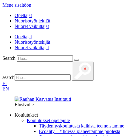
Mene sisältöön
Opettajat
Nuorisotyöntekijät
Nuoret vaikuttajat
Opettajat
Nuorisotyöntekijät
Nuoret vaikuttajat
Search
search
FI
EN
Etusivulle
Koulutukset
Koulutukset opettajille
Täydennys­koulutusta kaikista teemois­tamme
Ecoality – Yhdessä planeettamme puolesta