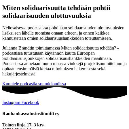
Miten solidaarisuutta tehdään pohtii
solidaarisuuden ulottuvuuksia
Neliosaisessa podcastissa pohditaan solidaarisuuden ulottuvuuksien
lisäksi sen lähelle tuomista omaan arkeen, ja ennen kaikkea
kannustetaan omien solidaarisuushankkeiden toteuttamiseen.
Julianna Brandtin toimittamassa Miten solidaarisuutta tehdään? -
podcastissa tutustutaan käytännön kautta Euroopan
Solidaarisuusjoukkojen solidaarisuushankkeiden maailmaan.
Podcastissa annetaan muun muassa vinkkejä projektisuunnitteluun ja
opitaan ensimmäistä kertaa rahoituksen hakemisesta sekä
hakujärjestelmästä.
Kuuntele podcastia soundcloudissa
Instagram
Facebook
Rauhankasvatus­instituutti ry
Toinen linja 17, 3 krs.