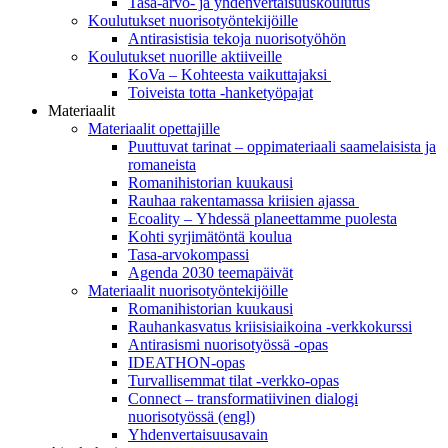
Tasa-arvo- ja yhdenvertaisuuskoulutus
Koulutukset nuorisotyöntekijöille
Antirasistisia tekoja nuorisotyöhön
Koulutukset nuorille aktiiveille
KoVa – Kohteesta vaikuttajaksi
Toiveista totta -hanketyöpajat
Materiaalit
Materiaalit opettajille
Puuttuvat tarinat – oppi­materiaali saamelaisista ja
romaneista
Romanihistorian kuukausi
Rauhaa rakentamassa kriisien ajassa
Ecoality – Yhdessä planeettamme puolesta
Kohti syrjimä­töntä koulua
Tasa-arvokompassi
Agenda 2030 teemapäivät
Materiaalit nuorisotyöntekijöille
Romanihistorian kuukausi
Rauhankasvatus kriisisiaikoina -verkkokurssi
Antirasismi nuorisotyössä -opas
IDEATHON-opas
Turvalli­semmat tilat -verkko-opas
Connect – transformatiivinen dialogi
nuorisotyössä (engl)
Yhdenvertai­suus­avain