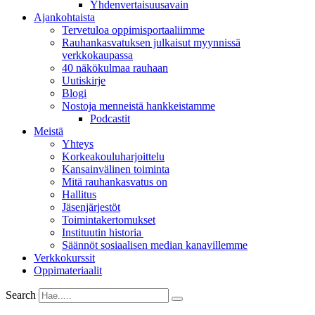
Yhdenvertai­suus­avain
Ajankohtaista
Tervetuloa oppimisportaaliimme
Rauhankasvatuksen julkaisut myynnissä
verkkokaupassa
40 näkökulmaa rauhaan
Uutiskirje
Blogi
Nostoja menneistä hankkeistamme
Podcastit
Meistä
Yhteys
Korkeakouluharjoittelu
Kansainvälinen toiminta
Mitä rauhankasvatus on
Hallitus
Jäsenjärjestöt
Toimintakertomukset
Instituutin historia
Säännöt sosiaalisen median kanavillemme
Verkkokurssit
Oppimateriaalit
Search