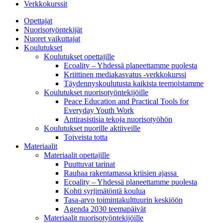
Verkkokurssit
Opettajat
Nuorisotyöntekijät
Nuoret vaikuttajat
Koulutukset
Koulutukset opettajille
Ecoality – Yhdessä planeettamme puolesta
Kriittinen mediakasvatus -verkkokurssi
Täydennys­koulutusta kaikista teemois­tamme
Koulutukset nuorisotyöntekijöille
Peace Education and Practical Tools for
Everyday Youth Work
Antirasistisia tekoja nuorisotyöhön
Koulutukset nuorille aktiiveille
Toiveista totta
Materiaalit
Materiaalit opettajille
Puuttuvat tarinat
Rauhaa rakentamassa kriisien ajassa
Ecoality – Yhdessä planeettamme puolesta
Kohti syrjimä­töntä koulua
Tasa-arvo toiminta­kulttuurin keskiöön
Agenda 2030 teemapäivät
Materiaalit nuorisotyöntekijöille