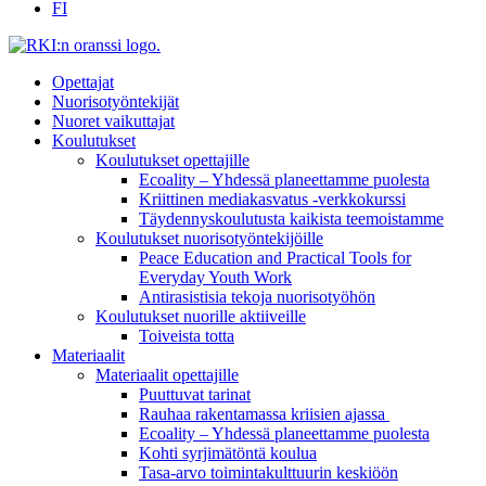
FI
Opettajat
Nuorisotyöntekijät
Nuoret vaikuttajat
Koulutukset
Koulutukset opettajille
Ecoality – Yhdessä planeettamme puolesta
Kriittinen mediakasvatus -verkkokurssi
Täydennys­koulutusta kaikista teemois­tamme
Koulutukset nuorisotyöntekijöille
Peace Education and Practical Tools for
Everyday Youth Work
Antirasistisia tekoja nuorisotyöhön
Koulutukset nuorille aktiiveille
Toiveista totta
Materiaalit
Materiaalit opettajille
Puuttuvat tarinat
Rauhaa rakentamassa kriisien ajassa
Ecoality – Yhdessä planeettamme puolesta
Kohti syrjimä­töntä koulua
Tasa-arvo toiminta­kulttuurin keskiöön