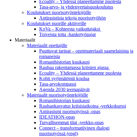
Ecoality – Yhdessä planeettamme puolesta
Tasa-arvo- ja yhdenvertaisuuskoulutus
Koulutukset nuorisotyöntekijöille
Antirasistisia tekoja nuorisotyöhön
Koulutukset nuorille aktiiveille
KoVa – Kohteesta vaikuttajaksi
Toiveista totta -hanketyöpajat
Materiaalit
Materiaalit opettajille
Puuttuvat tarinat – oppi­materiaali saamelaisista ja
romaneista
Romanihistorian kuukausi
Rauhaa rakentamassa kriisien ajassa
Ecoality – Yhdessä planeettamme puolesta
Kohti syrjimä­töntä koulua
Tasa-arvokompassi
Agenda 2030 teemapäivät
Materiaalit nuorisotyöntekijöille
Romanihistorian kuukausi
Rauhankasvatus kriisisiaikoina -verkkokurssi
Antirasismi nuorisotyössä -opas
IDEATHON-opas
Turvalli­semmat tilat -verkko-opas
Connect – transformatiivinen dialogi
nuorisotyössä (engl)