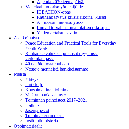
Agenda 2030 teemapäivät
Materiaalit nuorisotyöntekijöille
IDEATHON-opas
Rauhankasvatus kriisisiaikoina -kurssi
Antirasismi nuorisotyössä
Luovat turvalli­semmat tilat -verkko-opas
Yhdenvertai­suus­avain
Ajankohtaista
Peace Education and Practical Tools for Everyday
Youth Work
Rauhankasvatuksen julkaisut myynnissä
verkkokaupassa
40 näkökulmaa rauhaan
Nostoja menneistä hankkeistamme
Meistä
Yhteys
Uutiskirje
Kansainvälinen toiminta
Mitä rauhankasvatus on
Toiminnan painoisteet 2017–2021
Hallitus
Jäsenjärjestöt
Toimintakertomukset
Instituutin historia
Oppimateriaalit