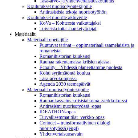
Tasa-arvo- ja yhdenvertaisuuskoulutus
Koulutukset nuorisotyöntekijöille
Antirasistisia tekoja nuorisotyöhön
Koulutukset nuorille aktiiveille
KoVa – Kohteesta vaikuttajaksi
Toiveista totta -hanketyöpajat
Materiaalit
Materiaalit opettajille
Puuttuvat tarinat – oppi­materiaali saamelaisista ja
romaneista
Romanihistorian kuukausi
Rauhaa rakentamassa kriisien ajassa
Ecoality – Yhdessä planeettamme puolesta
Kohti syrjimä­töntä koulua
Tasa-arvokompassi
Agenda 2030 teemapäivät
Materiaalit nuorisotyöntekijöille
Romanihistorian kuukausi
Rauhankasvatus kriisisiaikoina -verkkokurssi
Antirasismi nuorisotyössä -opas
IDEATHON-opas
Turvalli­semmat tilat -verkko-opas
Connect – transformatiivinen dialogi
nuorisotyössä (engl)
Yhdenvertai­suus­avain