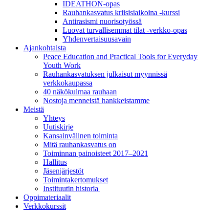
IDEATHON-opas
Rauhankasvatus kriisisiaikoina -kurssi
Antirasismi nuorisotyössä
Luovat turvalli­semmat tilat -verkko-opas
Yhdenvertai­suus­avain
Ajankohtaista
Peace Education and Practical Tools for Everyday
Youth Work
Rauhankasvatuksen julkaisut myynnissä
verkkokaupassa
40 näkökulmaa rauhaan
Nostoja menneistä hankkeistamme
Meistä
Yhteys
Uutiskirje
Kansainvälinen toiminta
Mitä rauhankasvatus on
Toiminnan painoisteet 2017–2021
Hallitus
Jäsenjärjestöt
Toimintakertomukset
Instituutin historia
Oppimateriaalit
Verkkokurssit