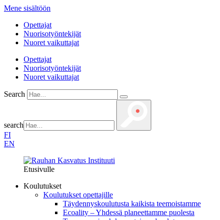
Mene sisältöön
Opettajat
Nuorisotyöntekijät
Nuoret vaikuttajat
Opettajat
Nuorisotyöntekijät
Nuoret vaikuttajat
Search
search
FI
EN
Etusivulle
Koulutukset
Koulutukset opettajille
Täydennys­koulutusta kaikista teemois­tamme
Ecoality – Yhdessä planeettamme puolesta