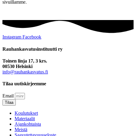
sivuillamme.
Instagram
Facebook
Rauhankasvatus­instituutti ry
Toinen linja 17, 3 krs.
00530 Helsinki
info@rauhankasvatus.fi
Tilaa uutiskirjeemme
Email
Tilaa
Koulutukset
Materiaalit
Ajankohtaista
Meistä
Saavutettavuusseloste