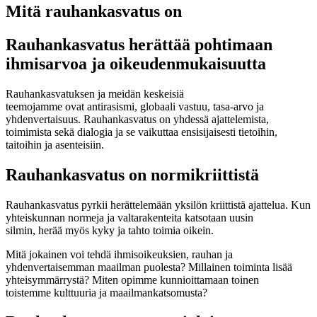
Mitä rauhankasvatus on
Rauhankasvatus herättää pohtimaan
ihmisarvoa ja oikeudenmukaisuutta
Rauhankasvatuksen
ja
meidän
keskeisiä
teemoja
mme
ovat
antirasismi
,
globaali vastuu, tasa-arvo ja
yhdenvertaisuus.
Rauhankasvatu
s on yhdessä ajattelemista,
toimimista
sekä
dialogia
ja se vaikuttaa
ensisijaisesti
tietoihin,
taitoihin ja asenteisiin.
Rauhankasvatus on normikriittistä
Rauhankasvatu
s pyrkii herättelemään
yksilön kriittistä ajattelua
.
Kun
y
hteiskunna
n
normeja
ja valtarakenteita
katsotaan uusin
silmin
,
herää myös kyky ja tahto toimia oikein.
Mitä
jokainen voi tehdä ihmisoikeuksien, rauhan ja
yhdenvertaisemman maailman puolesta? Millainen toiminta lisää
yhteisymmärrystä
? M
iten opimme kunnioittamaan
toinen
toistemme
kulttuuria ja maailmankatsomusta?