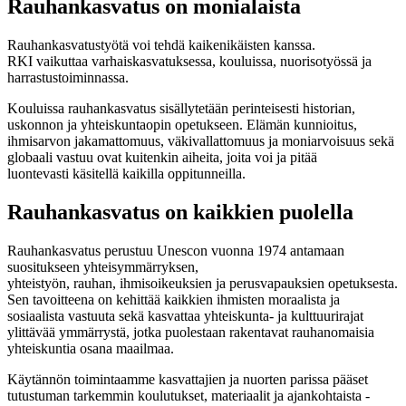
Rauhankasvatus on monialaista
Rauhankasvatustyötä
voi tehdä kaikenikäisten kanssa.
RKI
vaikuttaa
varhaiskasvatuksessa,
kouluissa, nuorisotyössä ja
harrastustoiminnassa.
Kouluissa rauhankasvatus sisällytetään
perinteisesti
historian,
uskonnon ja yhteiskuntaopin opetukseen
.
Elämän kunnioitus,
ihmisarvon jakamattomuus, väkivallattomuus ja
moniarvoisuus
sekä
globaali vastuu
ovat
kuitenkin
aiheita, joita
voi
ja pitää
luontevasti
käsitellä kaik
illa oppitunneilla
.
Rauhankasvatus on kaikkien puolella
Rauhankasvatus perustuu Unescon vuonna 1974 antamaan
suositukseen yhteisymmärryksen,
yhteistyön
,
rauhan
,
ihmisoikeuksien ja
perusvapauksien
opetuksesta.
Sen tavoitteena on kehittää
kaikkien ihmisten
moraalista ja
sosiaalista vastuuta sekä kasvattaa yhteiskunta- ja kulttuurirajat
ylittävää
ymmärry
stä
, jotka puolestaan rakentavat rauhanomaisia
yhteiskuntia osana maailmaa
.
Käytännön toimintaamme kasvattajien ja nuorten parissa pääset
tutustuman tarkemmin
koulutukset, materiaalit ja ajankohtaista -