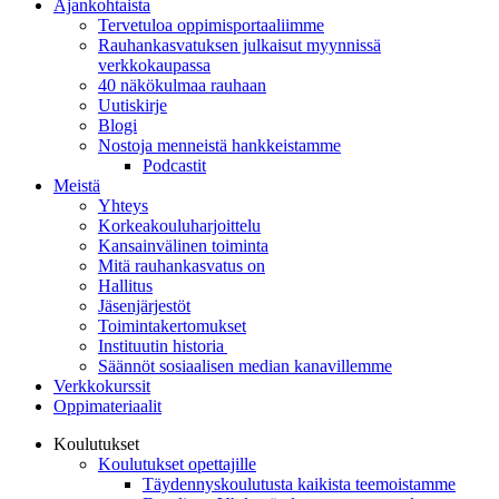
Ajankohtaista
Tervetuloa oppimisportaaliimme
Rauhankasvatuksen julkaisut myynnissä
verkkokaupassa
40 näkökulmaa rauhaan
Uutiskirje
Blogi
Nostoja menneistä hankkeistamme
Podcastit
Meistä
Yhteys
Korkeakouluharjoittelu
Kansainvälinen toiminta
Mitä rauhankasvatus on
Hallitus
Jäsenjärjestöt
Toimintakertomukset
Instituutin historia
Säännöt sosiaalisen median kanavillemme
Verkkokurssit
Oppimateriaalit
Koulutukset
Koulutukset opettajille
Täydennys­koulutusta kaikista teemois­tamme