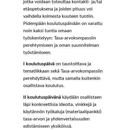
jotka voidaan toteuttaa kontakti- ja/tai
etäopetuksena ja joiden pituus voi
vaihdella kolmesta kuuteen tuntiin.
Pidempään koulutuspäivään on varattu
noin kaksi tuntia omaan
työskentelyyn: Tasa-arvokompassiin
perehtymiseen ja oman suunnitelman
työstämiseen.
I koulutuspäivä
on taustoittava ja
tematiikkaan sekä Tasa-arvokompassiin
perehdyttävä, mutta samalla kuitenkin
osallistava koulutus.
II koulutuspäivänä
käydään osallistaen
läpi konkreettisia ideoita, vinkkejä ja
käytännön työkaluja (materiaalipankki)
tasa-arvon ja yhdenvertaisuuden
edistämiseen yksiköissä.