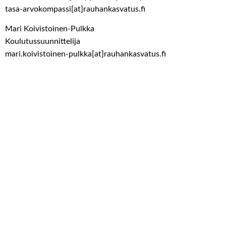
tasa-arvokompassi[at]rauhankasvatus.fi
Mari Koivistoinen-Pulkka
Koulutussuunnittelija
mari.koivistoinen-pulkka[at]rauhankasvatus.fi