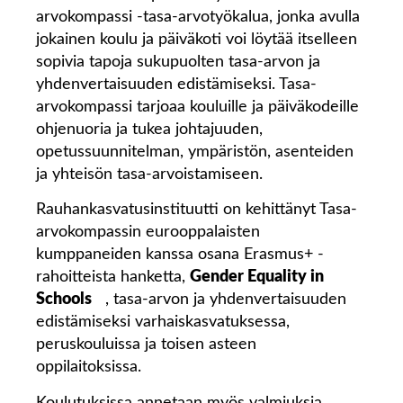
arvokompassi -tasa-arvotyökalua, jonka avulla
jokainen koulu ja päiväkoti voi löytää itselleen
sopivia tapoja sukupuolten tasa-arvon ja
yhdenvertaisuuden edistämiseksi. Tasa-
arvokompassi tarjoaa kouluille ja päiväkodeille
ohjenuoria ja tukea johtajuuden,
opetussuunnitelman, ympäristön, asenteiden
ja yhteisön tasa-arvoistamiseen.
Rauhankasvatusinstituutti on kehittänyt Tasa-
arvokompassin eurooppalaisten
kumppaneiden kanssa osana Erasmus+ -
rahoitteista hanketta,
Gender Equality in
Schools
, tasa-arvon ja yhdenvertaisuuden
edistämiseksi varhaiskasvatuksessa,
peruskouluissa ja toisen asteen
oppilaitoksissa.
Koulutuksissa annetaan myös valmiuksia