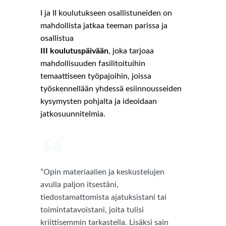
I ja II koulutukseen osallistuneiden on
mahdollista jatkaa teeman parissa ja
osallistua
III koulutuspäivään
, joka tarjoaa
mahdollisuuden fasilitoituihin
temaattiseen työpajoihin, joissa
työskennellään yhdessä esiinnousseiden
kysymysten pohjalta ja ideoidaan
jatkosuunnitelmia.
”Opin materiaalien ja keskustelujen
avulla paljon itsestäni,
tiedostamattomista ajatuksistani tai
toimintatavoistani, joita tulisi
kriittisemmin tarkastella. Lisäksi sain