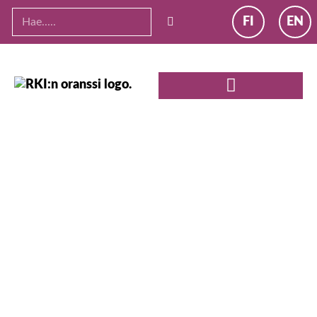
FI
EN