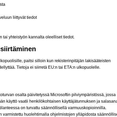
sta
eluun liittyvät tiedot
 tai yhteistyön kannalta oleelliset tiedot.
 siirtäminen
kopuolisille, paitsi silloin kun rekisterinpitäjän lakisääteisten
llyttää. Tietoja ei siirretä EU:n tai ETA:n ulkopuolelle.
toturvan osalta päivitetyssä Microsoftin pilviympäristössä, jossa
än käyttö vaatii henkilökohtaisen käyttäjätunnuksen ja salasan
tilanteessa on turvattu säännöllisellä varmuuskopioinnilla.
 varmistettu huolehtimalla ohjelmistojen ylläpidosta säännöllis