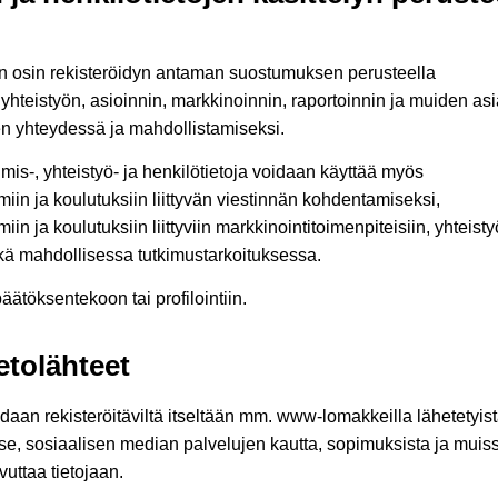
vin osin rekisteröidyn antaman suostumuksen perusteella
 yhteistyön, asioinnin, markkinoinnin, raportoinnin ja muiden as
den yhteydessä ja mahdollistamiseksi.
umis-, yhteistyö- ja henkilötietoja voidaan käyttää myös
in ja koulutuksiin liittyvän viestinnän kohdentamiseksi,
n ja koulutuksiin liittyviin markkinointitoimenpiteisiin, yhteist
ekä mahdollisessa tutkimustarkoituksessa.
äätöksentekoon tai profilointiin.
tolähteet
aadaan rekisteröitäviltä itseltään mm. www-lomakkeilla lähetetyis
tse, sosiaalisen median palvelujen kautta, sopimuksista ja muis
ovuttaa tietojaan.