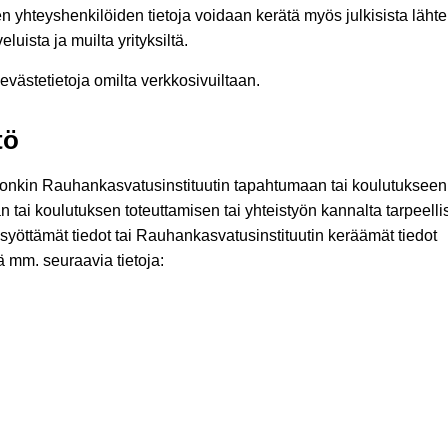
n yhteyshenkilöiden tietoja voidaan kerätä myös julkisista lähte
luista ja muilta yrityksiltä.
evästetietoja omilta verkkosivuiltaan.
tö
ohonkin Rauhankasvatusinstituutin tapahtumaan tai koulutukseen
tai koulutuksen toteuttamisen tai yhteistyön kannalta tarpeelli
 syöttämät tiedot tai Rauhankasvatusinstituutin keräämät tiedot
ää mm. seuraavia tietoja: