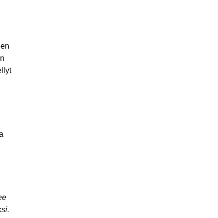
hen
en
llyt
va
ee
ksi.