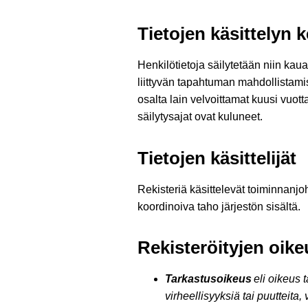
Tietojen käsittelyn 
Henkilötietoja säilytetään niin kau
liittyvän tapahtuman mahdollistami
osalta lain velvoittamat kuusi vuott
säilytysajat ovat kuluneet.
Tietojen käsittelijät
Rekisteriä käsittelevät toiminnanjoht
koordinoiva taho järjestön sisältä.
Rekisteröityjen oike
Tarkastusoikeus
eli oikeus t
virheellisyyksiä tai puutteita