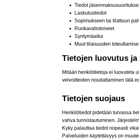
Tiedot jäsenmaksusuoritukse
Laskutustiedot
Sopimukseen tai tilattuun palv
Ruokavaliotoiveet
Syntymäaika
Muut tilaisuuden toteuttamisen
Tietojen luovutus ja
Mitään henkilötietoja ei luovuteta ul
velvoitteiden noudattaminen tätä ede
Tietojen suojaus
Henkilötiedot pidetään turvassa tie
vahva tunnistautuminen. Järjestelm
Kyky palauttaa tiedot nopeasti vika
Palveluiden käytettävyys on muuten