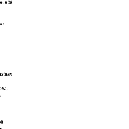
e, että
on
oastaan
tia,
i.
ti