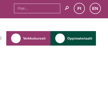
FI
EN
search
Verkkokurssit
Oppimateriaalit