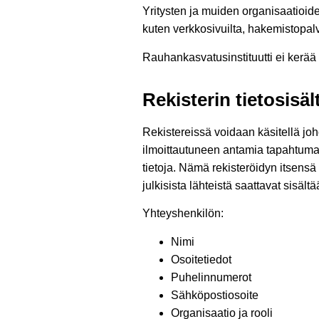
Yritysten ja muiden organisaatioide
kuten verkkosivuilta, hakemistopalve
Rauhankasvatusinstituutti ei kerää 
Rekisterin tietosisäl
Rekistereissä voidaan käsitellä j
ilmoittautuneen antamia tapahtuman 
tietoja. Nämä rekisteröidyn itsensä
julkisista lähteistä saattavat sisält
Yhteyshenkilön:
Nimi
Osoitetiedot
Puhelinnumerot
Sähköpostiosoite
Organisaatio ja rooli