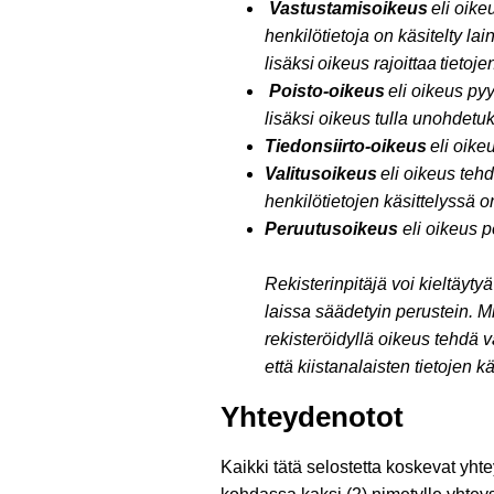
Vastustamisoikeus
eli oike
henkilötietoja on käsitelty la
lisäksi oikeus rajoittaa tietoje
Poisto-oikeus
eli oikeus pyy
lisäksi oikeus tulla unohdetu
Tiedonsiirto-oikeus
eli oikeu
Valitusoikeus
eli oikeus tehdä
henkilötietojen käsittelyssä 
Peruutusoikeus
eli oikeus p
Rekisterinpitäjä voi kieltäyt
laissa säädetyin perustein. Mi
rekisteröidyllä oikeus tehdä v
että kiistanalaisten tietojen 
Yhteydenotot
Kaikki tätä selostetta koskevat yhtey