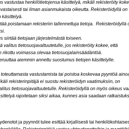
us vastustaa henkilötietojensa käsittelyä, mikäli rekisteröity koke
invastaisesti tai ilman asianmukaista oikeutta. Rekisteröidyllä on
n käsittelyä.
tää poistamaan rekisteriin tallennettuja tietoja. Rekisteröidyllä 
ksi.
s siirtää tietojaan järjestelmästä toiseen.
 valitus tietosuojavaltuutetulle, jos rekisteröity kokee, että
on rikottu voimassa olevaa tietosuojalainsäädäntöä.
eruuttaa aiemmin annettu suostumus tietojen käsittelylle.
yä toteuttamasta vastustamista tai poistoa koskevaa pyyntöä ain
käli rekisterinpitäjä ei suostu rekisteröidyn vaatimuksiin, on
alitus tietosuojavaltuutetulle. Rekisteröidyllä on myös oikeus vaa
käsittelyä rajoitetaan siksi aikaa, kunnes asia saadaan ratkaistuks
denotot ja pyynnöt tulee esittää kirjallisesti tai henkilökohtaises