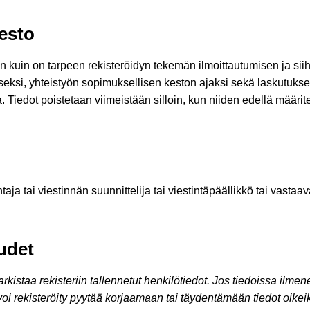
kesto
an kuin on tarpeen rekisteröidyn tekemän ilmoittautumisen ja sii
seksi, yhteistyön sopimuksellisen keston ajaksi sekä laskutuks
a. Tiedot poistetaan viimeistään silloin, kun niiden edellä määrite
aja tai viestinnän suunnittelija tai viestintäpäällikkö tai vastaa
udet
arkistaa rekisteriin tallennetut henkilötiedot. Jos tiedoissa ilmen
, voi rekisteröity pyytää korjaamaan tai täydentämään tiedot oikei