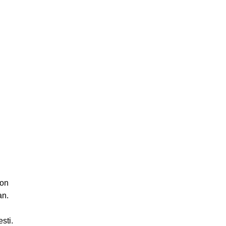
 on
an.
esti.