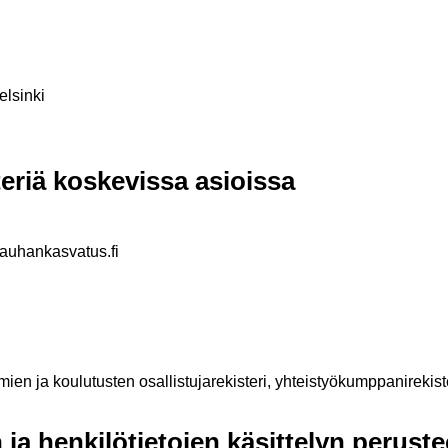
elsinki
eriä koskevissa asioissa
rauhankasvatus.fi
en ja koulutusten osallistujarekisteri, yhteistyökumppanirekist
 ja henkilötietojen käsittelyn peruste