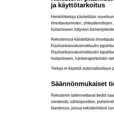
ja käyttötarkoitus
Henkilötietoja käsitellään soveltu
ilmoittautumisten, yhteydenottojen,
hoitamiseen liittyvien toimenpitei
Rekisterissä käsiteltäviä ilmoittaut
Rauhankasvatusinstituutin tapahtumi
Rauhankasvatusinstituutin tapahtumii
hoitamiseen, hankeraportointiin s
Tietoja ei käytetä automatisoituun p
Säännönmukaiset tie
Rekisteriin tallennettavat tiedot s
viesteistä, sähköpostitse, puhelimi
tilanteissa, joissa rekisteröitävä lu