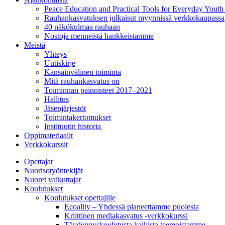
Peace Education and Practical Tools for Everyday Yout
Rauhankasvatuksen julkaisut myynnissä verkkokaupassa
40 näkökulmaa rauhaan
Nostoja menneistä hankkeistamme
Meistä
Yhteys
Uutiskirje
Kansainvälinen toiminta
Mitä rauhankasvatus on
Toiminnan painoisteet 2017–2021
Hallitus
Jäsenjärjestöt
Toimintakertomukset
Instituutin historia
Oppimateriaalit
Verkkokurssit
Opettajat
Nuorisotyöntekijät
Nuoret vaikuttajat
Koulutukset
Koulutukset opettajille
Ecoality – Yhdessä planeettamme puolesta
Kriittinen mediakasvatus -verkkokurssi
Täydennys­koulutusta kaikista teemois­tamme