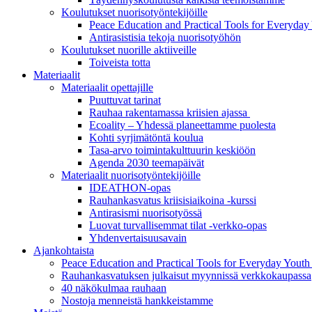
Koulutukset nuorisotyöntekijöille
Peace Education and Practical Tools for Everyda
Antirasistisia tekoja nuorisotyöhön
Koulutukset nuorille aktiiveille
Toiveista totta
Materiaalit
Materiaalit opettajille
Puuttuvat tarinat
Rauhaa rakentamassa kriisien ajassa
Ecoality – Yhdessä planeettamme puolesta
Kohti syrjimä­töntä koulua
Tasa-arvo toiminta­kulttuurin keskiöön
Agenda 2030 teemapäivät
Materiaalit nuorisotyöntekijöille
IDEATHON-opas
Rauhankasvatus kriisisiaikoina -kurssi
Antirasismi nuorisotyössä
Luovat turvalli­semmat tilat -verkko-opas
Yhdenvertai­suus­avain
Ajankohtaista
Peace Education and Practical Tools for Everyday Yout
Rauhankasvatuksen julkaisut myynnissä verkkokaupassa
40 näkökulmaa rauhaan
Nostoja menneistä hankkeistamme