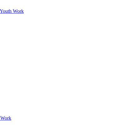
y Youth Work
h Work