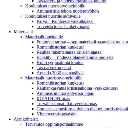
Tasa-arvo- ja yhdenvertaisuuskoulutus
Koulutukset nuorisotyöntekijöille
Antirasistisia tekoja nuorisotyöhön
Koulutukset nuorille aktiiveille
KoVa – Kohteesta vaikuttajaksi
Toiveista totta -hanketyöpajat
Materiaalit
Materiaalit opettajille
Puuttuvat tarinat – oppi­materiaali saamelaisista ja 
Romanihistorian kuukausi
Rauhaa rakentamassa kriisien ajassa
Ecoality – Yhdessä planeettamme puolesta
Kohti syrjimä­töntä koulua
Tasa-arvokompassi
Agenda 2030 teemapäivät
Materiaalit nuorisotyöntekijöille
Romanihistorian kuukausi
Rauhankasvatus kriisisiaikoina -verkkokurssi
Antirasismi nuorisotyössä -opas
IDEATHON-opas
Turvalli­semmat tilat -verkko-opas
Connect – transformatiivinen dialogi nuorisotyössä
Yhdenvertai­suus­avain
Ajankohtaista
Tervetuloa oppimisportaaliimme