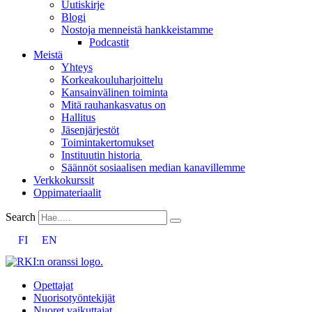
Uutiskirje
Blogi
Nostoja menneistä hankkeistamme
Podcastit
Meistä
Yhteys
Korkeakouluharjoittelu
Kansainvälinen toiminta
Mitä rauhankasvatus on
Hallitus
Jäsenjärjestöt
Toimintakertomukset
Instituutin historia
Säännöt sosiaalisen median kanavillemme
Verkkokurssit
Oppimateriaalit
Search
FI
EN
Opettajat
Nuorisotyöntekijät
Nuoret vaikuttajat