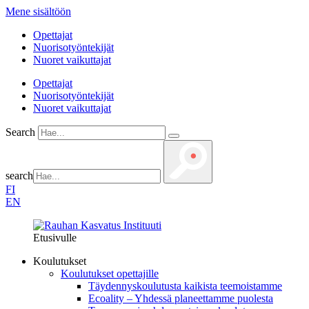
Mene sisältöön
Opettajat
Nuorisotyöntekijät
Nuoret vaikuttajat
Opettajat
Nuorisotyöntekijät
Nuoret vaikuttajat
Search
search
FI
EN
Etusivulle
Koulutukset
Koulutukset opettajille
Täydennys­koulutusta kaikista teemois­tamme
Ecoality – Yhdessä planeettamme puolesta