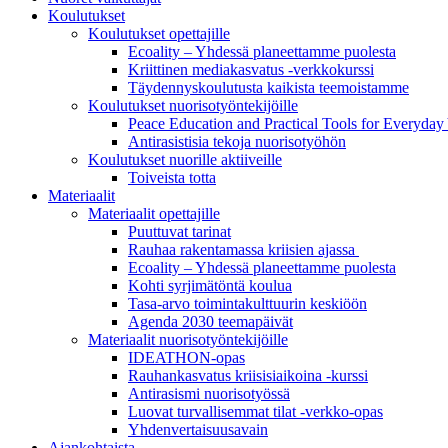
Koulutukset
Koulutukset opettajille
Ecoality – Yhdessä planeettamme puolesta
Kriittinen mediakasvatus -verkkokurssi
Täydennys­koulutusta kaikista teemois­tamme
Koulutukset nuorisotyöntekijöille
Peace Education and Practical Tools for Everyda
Antirasistisia tekoja nuorisotyöhön
Koulutukset nuorille aktiiveille
Toiveista totta
Materiaalit
Materiaalit opettajille
Puuttuvat tarinat
Rauhaa rakentamassa kriisien ajassa
Ecoality – Yhdessä planeettamme puolesta
Kohti syrjimä­töntä koulua
Tasa-arvo toiminta­kulttuurin keskiöön
Agenda 2030 teemapäivät
Materiaalit nuorisotyöntekijöille
IDEATHON-opas
Rauhankasvatus kriisisiaikoina -kurssi
Antirasismi nuorisotyössä
Luovat turvalli­semmat tilat -verkko-opas
Yhdenvertai­suus­avain
Ajankohtaista