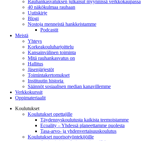
Rauhankasvatuksen julkaisut myynnissä verkkokaupassa
40 näkökulmaa rauhaan
Uutiskirje
Blogi
Nostoja menneistä hankkeistamme
Podcastit
Meistä
Yhteys
Korkeakouluharjoittelu
Kansainvälinen toiminta
Mitä rauhankasvatus on
Hallitus
Jäsenjärjestöt
Toimintakertomukset
Instituutin historia
Säännöt sosiaalisen median kanavillemme
Verkkokurssit
Oppimateriaalit
Koulutukset
Koulutukset opettajille
Täydennys­koulutusta kaikista teemois­tamme
Ecoality – Yhdessä planeettamme puolesta
Tasa-arvo- ja yhdenvertaisuuskoulutus
Koulutukset nuorisotyöntekijöille