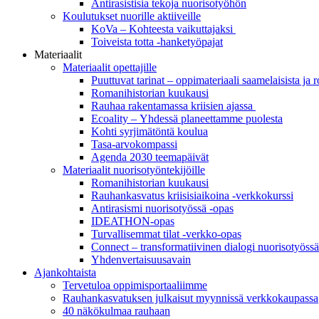
Antirasistisia tekoja nuorisotyöhön
Koulutukset nuorille aktiiveille
KoVa – Kohteesta vaikuttajaksi
Toiveista totta -hanketyöpajat
Materiaalit
Materiaalit opettajille
Puuttuvat tarinat – oppi­materiaali saamelaisista ja 
Romanihistorian kuukausi
Rauhaa rakentamassa kriisien ajassa
Ecoality – Yhdessä planeettamme puolesta
Kohti syrjimä­töntä koulua
Tasa-arvokompassi
Agenda 2030 teemapäivät
Materiaalit nuorisotyöntekijöille
Romanihistorian kuukausi
Rauhankasvatus kriisisiaikoina -verkkokurssi
Antirasismi nuorisotyössä -opas
IDEATHON-opas
Turvalli­semmat tilat -verkko-opas
Connect – transformatiivinen dialogi nuorisotyössä
Yhdenvertai­suus­avain
Ajankohtaista
Tervetuloa oppimisportaaliimme
Rauhankasvatuksen julkaisut myynnissä verkkokaupassa
40 näkökulmaa rauhaan