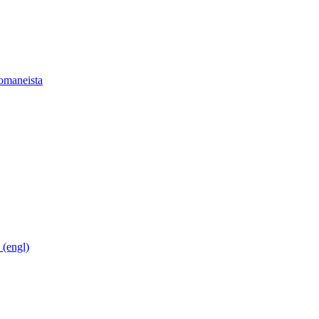
romaneista
 (engl)