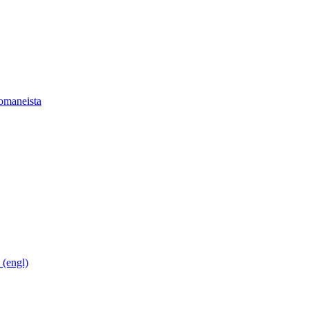
romaneista
 (engl)