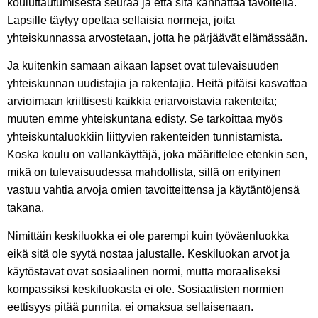
kouluttautumisesta seuraa ja että sitä kannattaa tavoitella.
Lapsille täytyy opettaa sellaisia normeja, joita
yhteiskunnassa arvostetaan, jotta he pärjäävät elämässään.
Ja kuitenkin samaan aikaan lapset ovat tulevaisuuden
yhteiskunnan uudistajia ja rakentajia. Heitä pitäisi kasvattaa
arvioimaan kriittisesti kaikkia eriarvoistavia rakenteita;
muuten emme yhteiskuntana edisty. Se tarkoittaa myös
yhteiskuntaluokkiin liittyvien rakenteiden tunnistamista.
Koska koulu on vallankäyttäjä, joka määrittelee etenkin sen,
mikä on tulevaisuudessa mahdollista, sillä on erityinen
vastuu vahtia arvoja omien tavoitteittensa ja käytäntöjensä
takana.
Nimittäin keskiluokka ei ole parempi kuin työväenluokka
eikä sitä ole syytä nostaa jalustalle. Keskiluokan arvot ja
käytöstavat ovat sosiaalinen normi, mutta moraaliseksi
kompassiksi keskiluokasta ei ole. Sosiaalisten normien
eettisyys pitää punnita, ei omaksua sellaisenaan.