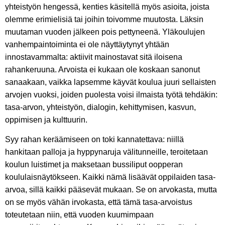
yhteistyön hengessä, kenties käsitellä myös asioita, joista
olemme erimielisiä tai joihin toivomme muutosta. Läksin
muutaman vuoden jälkeen pois pettyneenä. Yläkoulujen
vanhempaintoiminta ei ole näyttäytynyt yhtään
innostavammalta: aktiivit mainostavat sitä iloisena
rahankeruuna. Arvoista ei kukaan ole koskaan sanonut
sanaakaan, vaikka lapsemme käyvät koulua juuri sellaisten
arvojen vuoksi, joiden puolesta voisi ilmaista työtä tehdäkin:
tasa-arvon, yhteistyön, dialogin, kehittymisen, kasvun,
oppimisen ja kulttuurin.
Syy rahan keräämiseen on toki kannatettava: niillä
hankitaan palloja ja hyppynaruja välitunneille, teroitetaan
koulun luistimet ja maksetaan bussiliput oopperan
koululaisnäytökseen. Kaikki nämä lisäävät oppilaiden tasa-
arvoa, sillä kaikki pääsevät mukaan. Se on arvokasta, mutta
on se myös vähän irvokasta, että tämä tasa-arvoistus
toteutetaan niin, että vuoden kuumimpaan