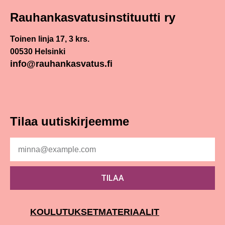
Rauhankasvatus­instituutti ry
Toinen linja 17, 3 krs.
00530 Helsinki
info@rauhankasvatus.fi
Tilaa uutiskirjeemme
TILAA
KOULUTUKSET
MATERIAALIT