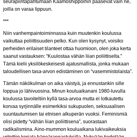
seurapiiritapahtumaan Kaamoshippoihin pääsevät vain ne,
joilla on varaa lippuun.
***
Niin vanhempaintoiminnassa kuin muutenkin koulussa
vaikuttaa poliittisuuden pelko. Kun olen kysynyt, voisiko
perheiden erilaiset tilanteet ottaa huomioon, olen joka kerta
saanut vastauksen: “Kuulostaa vähän liian poliittiselta.”
Tämä kielii yksilökeskeisesti ajatusmallista, jonka mukaan
taloudellisen tasa-arvon edistäminen on “vasemmistolaista”.
Tämän näkökulman on aika väistyä, ja ennustankin sille
loppua jo lähivuosina. Minun kouluaikanani 1980-luvulla
koulussa tavoiteltiin kyllä tasa-arvoa mutta ei lotkautettu
korvaa syrjinnälle esimerkiksi sukupuolen, seksuaalisen
suuntautumisen tai etnisen alkuperän vuoksi. Feminismiä
olisi pidetty “vähän liian poliittisena”, suorastaan
radikalismina. Aino-mummon kouluaikana lukivaikeuksia
yritettiin korjata häpeärangastuksilla. Nykyään tiedetään