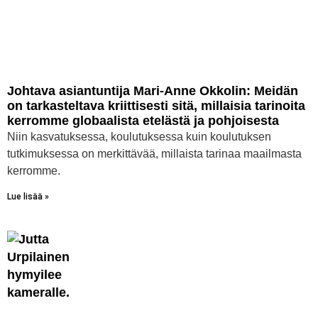
Johtava asiantuntija Mari-Anne Okkolin: Meidän
on tarkasteltava kriittisesti sitä, millaisia tarinoita
kerromme globaalista etelästä ja pohjoisesta
Niin kasvatuksessa, koulutuksessa kuin koulutuksen
tutkimuksessa on merkittävää, millaista tarinaa maailmasta
kerromme.
Lue lisää »