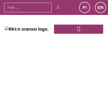
FI
EN