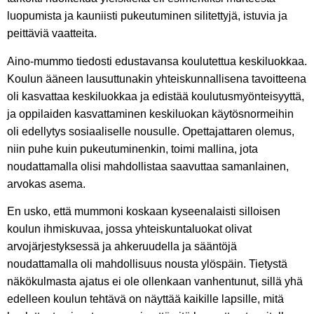
luopumista ja kauniisti pukeutuminen silitettyjä, istuvia ja
peittäviä vaatteita.
Aino-mummo tiedosti edustavansa koulutettua keskiluokkaa.
Koulun ääneen lausuttunakin yhteiskunnallisena tavoitteena
oli kasvattaa keskiluokkaa ja edistää koulutusmyönteisyyttä,
ja oppilaiden kasvattaminen keskiluokan käytösnormeihin
oli edellytys sosiaaliselle nousulle. Opettajattaren olemus,
niin puhe kuin pukeutuminenkin, toimi mallina, jota
noudattamalla olisi mahdollistaa saavuttaa samanlainen,
arvokas asema.
En usko, että mummoni koskaan kyseenalaisti silloisen
koulun ihmiskuvaa, jossa yhteiskuntaluokat olivat
arvojärjestyksessä ja ahkeruudella ja sääntöjä
noudattamalla oli mahdollisuus nousta ylöspäin. Tietystä
näkökulmasta ajatus ei ole ollenkaan vanhentunut, sillä yhä
edelleen koulun tehtävä on näyttää kaikille lapsille, mitä