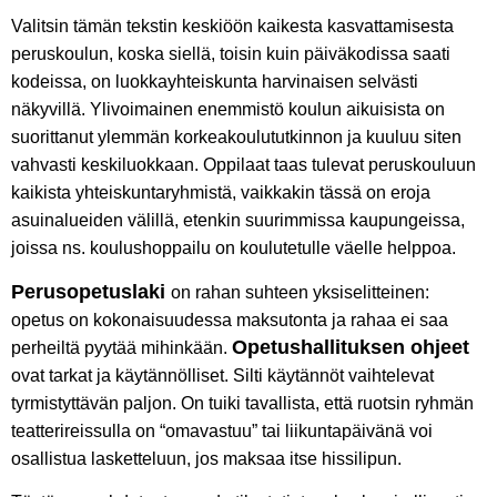
Valitsin tämän tekstin keskiöön kaikesta kasvattamisesta
peruskoulun, koska siellä, toisin kuin päiväkodissa saati
kodeissa, on luokkayhteiskunta harvinaisen selvästi
näkyvillä. Ylivoimainen enemmistö koulun aikuisista on
suorittanut ylemmän korkeakoulututkinnon ja kuuluu siten
vahvasti keskiluokkaan. Oppilaat taas tulevat peruskouluun
kaikista yhteiskuntaryhmistä, vaikkakin tässä on eroja
asuinalueiden välillä, etenkin suurimmissa kaupungeissa,
joissa ns. koulushoppailu on koulutetulle väelle helppoa.
Perusopetuslaki
on rahan suhteen yksiselitteinen:
opetus on kokonaisuudessa maksutonta ja rahaa ei saa
Opetushallituksen ohjeet
perheiltä pyytää mihinkään.
ovat tarkat ja käytännölliset. Silti käytännöt vaihtelevat
tyrmistyttävän paljon. On tuiki tavallista, että ruotsin ryhmän
teatterireissulla on “omavastuu” tai liikuntapäivänä voi
osallistua lasketteluun, jos maksaa itse hissilipun.