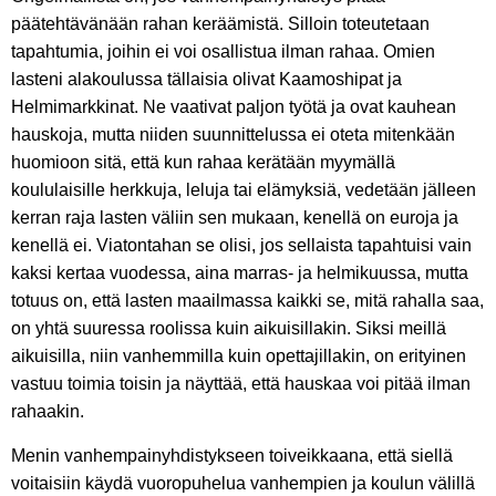
päätehtävänään rahan keräämistä. Silloin toteutetaan
tapahtumia, joihin ei voi osallistua ilman rahaa. Omien
lasteni alakoulussa tällaisia olivat Kaamoshipat ja
Helmimarkkinat. Ne vaativat paljon työtä ja ovat kauhean
hauskoja, mutta niiden suunnittelussa ei oteta mitenkään
huomioon sitä, että kun rahaa kerätään myymällä
koululaisille herkkuja, leluja tai elämyksiä, vedetään jälleen
kerran raja lasten väliin sen mukaan, kenellä on euroja ja
kenellä ei. Viatontahan se olisi, jos sellaista tapahtuisi vain
kaksi kertaa vuodessa, aina marras- ja helmikuussa, mutta
totuus on, että lasten maailmassa kaikki se, mitä rahalla saa,
on yhtä suuressa roolissa kuin aikuisillakin. Siksi meillä
aikuisilla, niin vanhemmilla kuin opettajillakin, on erityinen
vastuu toimia toisin ja näyttää, että hauskaa voi pitää ilman
rahaakin.
Menin vanhempainyhdistykseen toiveikkaana, että siellä
voitaisiin käydä vuoropuhelua vanhempien ja koulun välillä