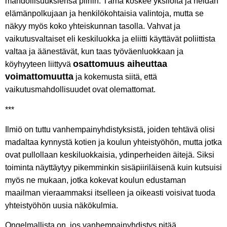
mahdollisuuksiensa piiriin. Tämä koskee yksilöitä ja heidän
elämänpolkujaan ja henkilökohtaisia valintoja, mutta se
näkyy myös koko yhteiskunnan tasolla. Vahvat ja
vaikutusvaltaiset eli keskiluokka ja eliitti käyttävät poliittista
valtaa ja äänestävät, kun taas työväenluokkaan ja
osattomuus aiheuttaa
köyhyyteen liittyvä
voimattomuutta
ja kokemusta siitä, että
vaikutusmahdollisuudet ovat olemattomat.
***
Ilmiö on tuttu vanhempainyhdistyksistä, joiden tehtävä olisi
madaltaa kynnystä kotien ja koulun yhteistyöhön, mutta jotka
ovat pullollaan keskiluokkaisia, ydinperheiden äitejä. Siksi
toiminta näyttäytyy pikemminkin sisäpiiriläisenä kuin kutsuisi
myös ne mukaan, jotka kokevat koulun edustaman
maailman vieraammaksi itselleen ja oikeasti voisivat tuoda
yhteistyöhön uusia näkökulmia.
Ongelmallista on, jos vanhempainyhdistys pitää