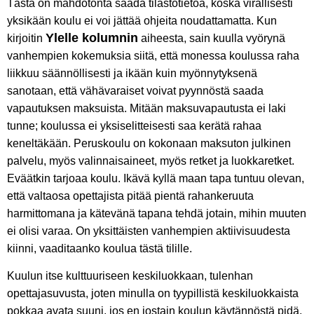
Tästä on mahdotonta saada tilastotietoa, koska virallisesti
yksikään koulu ei voi jättää ohjeita noudattamatta. Kun
Ylelle kolumnin
kirjoitin
aiheesta, sain kuulla vyörynä
vanhempien kokemuksia siitä, että monessa koulussa raha
liikkuu säännöllisesti ja ikään kuin myönnytyksenä
sanotaan, että vähävaraiset voivat pyynnöstä saada
vapautuksen maksuista. Mitään maksuvapautusta ei laki
tunne; koulussa ei yksiselitteisesti saa kerätä rahaa
keneltäkään. Peruskoulu on kokonaan maksuton julkinen
palvelu, myös valinnaisaineet, myös retket ja luokkaretket.
Eväätkin tarjoaa koulu. Ikävä kyllä maan tapa tuntuu olevan,
että valtaosa opettajista pitää pientä rahankeruuta
harmittomana ja kätevänä tapana tehdä jotain, mihin muuten
ei olisi varaa. On yksittäisten vanhempien aktiivisuudesta
kiinni, vaaditaanko koulua tästä tilille.
Kuulun itse kulttuuriseen keskiluokkaan, tulenhan
opettajasuvusta, joten minulla on tyypillistä keskiluokkaista
pokkaa avata suuni, jos en jostain koulun käytännöstä pidä.