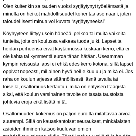
Olen kuitenkin sairauden vuoksi syrjäytynyt työelämästä ja
minulla on heikot mahdollisuudet kohentaa asemaani, joten
taloudellisesti minua voi kuvata “syrjäytyneeksi”.
Köyhyyteen liittyy usein häpeää, pelkoa tai muita vaikeita
tunteita, joita on koulussa vaikeaa tuoda julki. Lapset tai
heidän perheensä eivät käytännössä koskaan kerro, että ei
ole kahta tai kymmentä euroa tähän hätään. Useamman
kympin reissusta lapsi ei ehkä edes kerro kotona, sillä lapset
oppivat nopeasti, millainen hyvä heille kuuluu ja mikä ei. Jos
raha on koulun arjessa säännöllisesti läsnä tavalla tai
toisella, osattomuus kertautuu, mikä on erityisen traagista
siksi, että koulun varsinainen tavoite on tasata taustoista
johtuvia eroja eikä lisätä niitä.
Osattomuuden kokemus on paljon euroilla mitattavaa arvoa
suurempi. Sillä on kauaskantoiset seuraukset, minkälaisten
asioiden ihminen katsoo kuuluvan omien