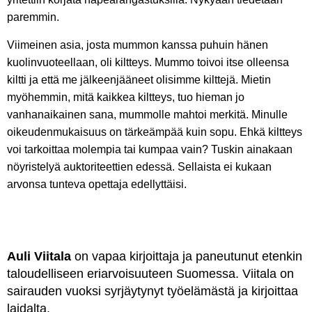
paremmin.
Viimeinen asia, josta mummon kanssa puhuin hänen
kuolinvuoteellaan, oli kiltteys. Mummo toivoi itse olleensa
kiltti ja että me jälkeenjääneet olisimme kilttejä. Mietin
myöhemmin, mitä kaikkea kiltteys, tuo hieman jo
vanhanaikainen sana, mummolle mahtoi merkitä. Minulle
oikeudenmukaisuus on tärkeämpää kuin sopu. Ehkä kiltteys
voi tarkoittaa molempia tai kumpaa vain? Tuskin ainakaan
nöyristelyä auktoriteettien edessä. Sellaista ei kukaan
arvonsa tunteva opettaja edellyttäisi.
Auli Viitala
on vapaa kirjoittaja ja paneutunut etenkin
taloudelliseen eriarvoisuuteen Suomessa. Viitala on
sairauden vuoksi syrjäytynyt työelämästä ja kirjoittaa
laidalta.