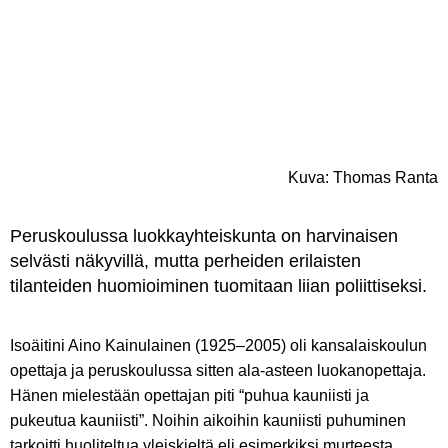
Kuva: Thomas Ranta
Peruskoulussa luokkayhteiskunta on harvinaisen
selvästi näkyvillä, mutta perheiden erilaisten
tilanteiden huomioiminen tuomitaan liian poliittiseksi.
Isoäitini Aino Kainulainen (1925–2005) oli kansalaiskoulun
opettaja ja peruskoulussa sitten ala-asteen luokanopettaja.
Hänen mielestään opettajan piti “puhua kauniisti ja
pukeutua kauniisti”. Noihin aikoihin kauniisti puhuminen
tarkoitti huoliteltua yleiskieltä eli esimerkiksi murteesta