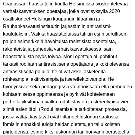
Gradussani haastattelin kuutta Helsingissä työskentelevää
varhaiskasvatuksen opettajaa, jotka ovat syksyllä 2020
osallistuneet Helsingin kaupungin tilaamiin ja
Rauhankasvatusinstituutin järjestämiin antirasismi-
koulutuksiin. Vaikka haastatteluissa tulikin esiin surullisen
paljon esimerkkejä havaituista rasistisista asenteista,
rakenteista ja puheesta varhaiskasvatuksessa, sain
haastatteluista myös toivoa. Moni opettaja oli pohtinut
tarkasti rooliaan antirasistisena opettajana ja koki olevansa
antirasistisella polulla: he olivat askel askeleelta
rohkeampia, aktiivisempia ja itsereflektoivampia. He
hyödynsivät sekä pedagogissa valinnoissaan että perheiden
kohtaamisessa oppimaansa ja pyrkivät kohtelemaan
perheitä yksilöinä eivätkä rodullistavien ja stereotypisoivien
silmälasien läpi. (Rodullistamisella tarkoitetaan prosessia,
jossa valtaa käyttävät ovat liittäneet historian saatossa
ihmisiin ennakkoluuloja heidän oletettujen tai ulkoisten
piirteidensä, esimerkiksi uskonnon tai ihonvärin perusteella.