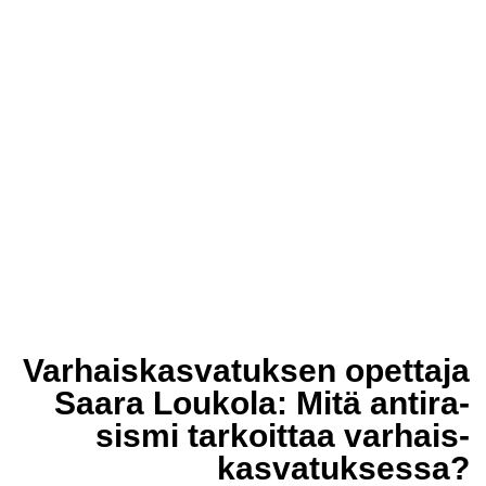
Varhais­kas­va­tuksen opettaja
Saara Loukola: Mitä antira­
sismi tarkoittaa varhais­
kasvatuk­sessa?