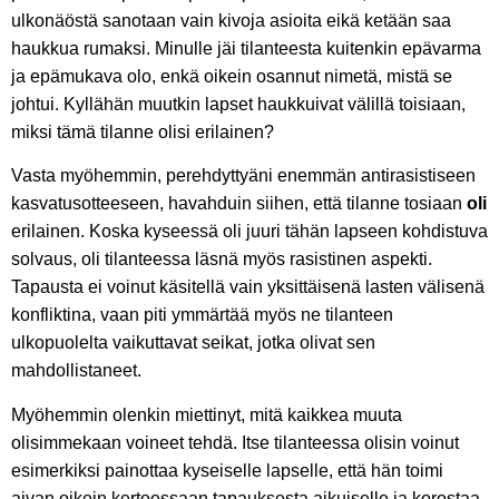
ulkonäöstä sanotaan vain kivoja asioita eikä ketään saa
haukkua rumaksi. Minulle jäi tilanteesta kuitenkin epävarma
ja epämukava olo, enkä oikein osannut nimetä, mistä se
johtui. Kyllähän muutkin lapset haukkuivat välillä toisiaan,
miksi tämä tilanne olisi erilainen?
Vasta myöhemmin, perehdyttyäni enemmän antirasistiseen
kasvatusotteeseen, havahduin siihen, että tilanne tosiaan
oli
erilainen. Koska kyseessä oli juuri tähän lapseen kohdistuva
solvaus, oli tilanteessa läsnä myös rasistinen aspekti.
Tapausta ei voinut käsitellä vain yksittäisenä lasten välisenä
konfliktina, vaan piti ymmärtää myös ne tilanteen
ulkopuolelta vaikuttavat seikat, jotka olivat sen
mahdollistaneet.
Myöhemmin olenkin miettinyt, mitä kaikkea muuta
olisimmekaan voineet tehdä. Itse tilanteessa olisin voinut
esimerkiksi painottaa kyseiselle lapselle, että hän toimi
aivan oikein kertoessaan tapauksesta aikuiselle ja korostaa,