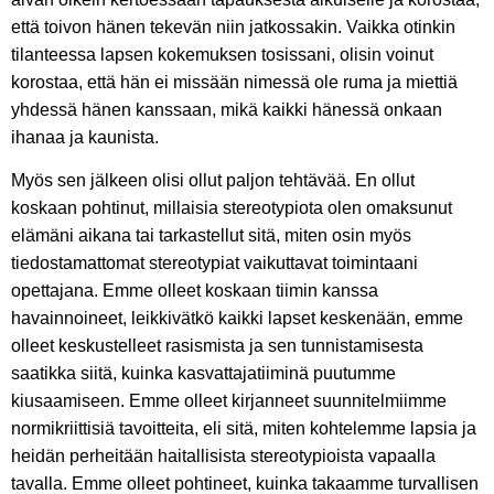
että toivon hänen tekevän niin jatkossakin. Vaikka otinkin
tilanteessa lapsen kokemuksen tosissani, olisin voinut
korostaa, että hän ei missään nimessä ole ruma ja miettiä
yhdessä hänen kanssaan, mikä kaikki hänessä onkaan
ihanaa ja kaunista.
Myös sen jälkeen olisi ollut paljon tehtävää. En ollut
koskaan pohtinut, millaisia stereotypiota olen omaksunut
elämäni aikana tai tarkastellut sitä, miten osin myös
tiedostamattomat stereotypiat vaikuttavat toimintaani
opettajana. Emme olleet koskaan tiimin kanssa
havainnoineet, leikkivätkö kaikki lapset keskenään, emme
olleet keskustelleet rasismista ja sen tunnistamisesta
saatikka siitä, kuinka kasvattajatiiminä puutumme
kiusaamiseen. Emme olleet kirjanneet suunnitelmiimme
normikriittisiä tavoitteita, eli sitä, miten kohtelemme lapsia ja
heidän perheitään haitallisista stereotypioista vapaalla
tavalla. Emme olleet pohtineet, kuinka takaamme turvallisen