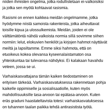
niiden ihmisten ongelma, jotka rodullistetaan ei-valkoisiksi
ja jotka sen myötä kohtaavat rasismia.
Rasismi on ennen kaikkea meidän ongelmamme, jotka
hyödymme niistä samoista rakenteista, jotka aiheuttavat
toisille kipua ja ulossulkemista. Meidän, joiden ei ole
välttämätöntä nähdä valkoista normia sillä sovimme siihen
normiin: lelut, elokuvien henkilöt ja kirjojen hahmot näyttävät
meiltä ja lapsiltamme. Emme siksi hahmota, että on
etuoikeus kokea olevansa kyseenalaistamaton osa
yhteiskuntaa tai tulevansa nähdyksi. Ei kalakaan havahdu
veteen, jossa se ui.
Varhaiskasvattajana tämän kaiken tiedostaminen on
erityisen tärkeää. Varhaiskasvatuksessa rakennetaan pohja
kaikelle oppimiselle ja sosialisaatiolle, kuten myös
mahdollisuuksille tasa-arvoon tai epätasa-arvoon. Kuten
eräs graduni haastateltavista totesi: varhaiskasvatuksessa
on tuhannen taalan paikka tehdä antirasistista työtä.