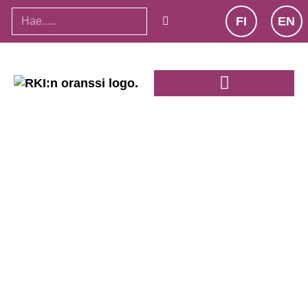
FI
EN