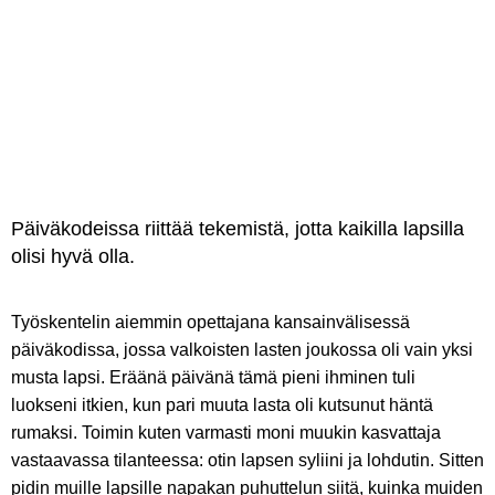
Päiväkodeissa riittää tekemistä, jotta kaikilla lapsilla
olisi hyvä olla.
Työskentelin aiemmin opettajana kansainvälisessä
päiväkodissa, jossa valkoisten lasten joukossa oli vain yksi
musta lapsi. Eräänä päivänä tämä pieni ihminen tuli
luokseni itkien, kun pari muuta lasta oli kutsunut häntä
rumaksi. Toimin kuten varmasti moni muukin kasvattaja
vastaavassa tilanteessa: otin lapsen syliini ja lohdutin. Sitten
pidin muille lapsille napakan puhuttelun siitä, kuinka muiden