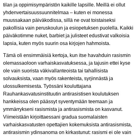
tilan ja oppimisympäristön kaikille lapsille. Meillä ei ollut
yhdenvertaisuussuunnitelmaa – kuten ei monessa
muussakaan päiväkodissa, sillä ne ovat toistaiseksi
pakollisia vain peruskoulun ja esiopetuksen puolella. Kaikki
päiväkotimme nuket, barbiet ja julisteet edustivat valkoisia
lapsia, kuten myös suurin osa kirjojen hahmoista.
Tämä oli ensimmäisiä kertoja, kun itse havahduin rasismin
olemassaoloon varhaiskasvatuksessa, ja tajusin ettei kyse
ole vain suorista väkivallanteoista tai tahallisista
solvauksista, vaan myös rakenteista, syrjinnästä ja
ulossulkemisesta. Työssäni kouluttajana
Rauhankasvatusinstituutin antirasistisen koulutuksen
hankkeissa olen päässyt syventymään teemaan ja
ymmärrykseni rasismista ja antirasismista on kasvanut.
Viimeistään kirjoittaessani gradua suomalaisten
varhaiskasvatusten opettajien kokemuksista antirasismista,
antirasismin ydinsanoma on kirkastunut: rasismi ei ole vain