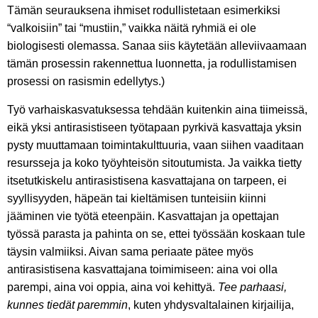
Tämän seurauksena ihmiset rodullistetaan esimerkiksi
“valkoisiin” tai “mustiin,” vaikka näitä ryhmiä ei ole
biologisesti olemassa. Sanaa siis käytetään alleviivaamaan
tämän prosessin rakennettua luonnetta, ja rodullistamisen
prosessi on rasismin edellytys.)
Työ varhaiskasvatuksessa tehdään kuitenkin aina tiimeissä,
eikä yksi antirasistiseen työtapaan pyrkivä kasvattaja yksin
pysty muuttamaan toimintakulttuuria, vaan siihen vaaditaan
resursseja ja koko työyhteisön sitoutumista. Ja vaikka tietty
itsetutkiskelu antirasistisena kasvattajana on tarpeen, ei
syyllisyyden, häpeän tai kieltämisen tunteisiin kiinni
jääminen vie työtä eteenpäin. Kasvattajan ja opettajan
työssä parasta ja pahinta on se, ettei työssään koskaan tule
täysin valmiiksi. Aivan sama periaate pätee myös
antirasistisena kasvattajana toimimiseen: aina voi olla
parempi, aina voi oppia, aina voi kehittyä.
Tee parhaasi,
kunnes tiedät paremmin
, kuten yhdysvaltalainen kirjailija,