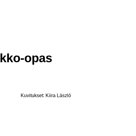
rkko-opas
Kuvitukset: Kiira László