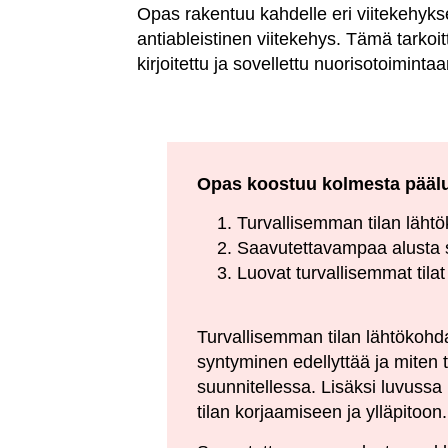
Opas rakentuu kahdelle eri viitekehyksel
antiableistinen viitekehys. Tämä tarkoi
kirjoitettu ja sovellettu nuorisotoimintaa
Opas koostuu kolmesta pääluv
Turvallisemman tilan läht
Saavutettavampaa alusta
Luovat turvallisemmat tilat
Turvallisemman tilan lähtökohda
syntyminen edellyttää ja miten t
suunnitellessa. Lisäksi luvussa
tilan korjaamiseen ja ylläpitoon