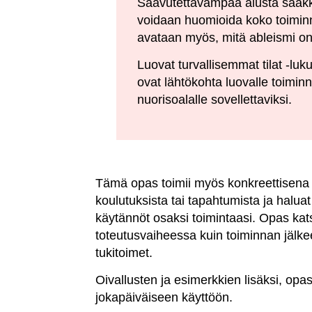
Saavutettavampaa alusta saakka
voidaan huomioida koko toiminn
avataan myös, mitä ableismi on
Luovat turvallisemmat tilat -luku
ovat lähtökohta luovalle toiminn
nuorisoalalle sovellettaviksi.
Tämä opas toimii myös konkreettisena ty
koulutuksista tai tapahtumista ja haluat
käytännöt osaksi toimintaasi. Opas kat
toteutusvaiheessa kuin toiminnan jälke
tukitoimet.
Oivallusten ja esimerkkien lisäksi, opa
jokapäiväiseen käyttöön.