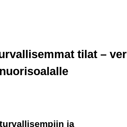
rvalli­semmat tilat – ve
nuorisoalalle
turvallisempiin ja