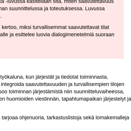
 -luvussa käsitellään sitä, miten saavutettavuus
an suunnittelussa ja toteutuksessa. Luvussa
.
 kertoo, miksi turvallisemmat saavutettavat tilat
alle ja esittelee luovia dialogimenetelmiä suoraan
ökaluna, kun järjestät ja tiedotat toiminnasta,
 integroida saavutettavuuden ja turvallisempien tilojen
soo toiminnan järjestämistä niin suunnitteluvaiheessa,
en huomioiden viestinnän, tapahtumapaikan järjestelyt j
s tarjoaa ohjenuoria, tarkastuslistoja sekä lomakemalleja