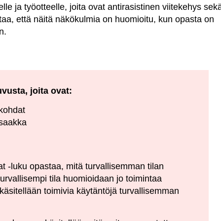
le ja työotteelle, joita ovat antirasistinen viitekehys sek
ttaa, että näitä näkökulmia on huomioitu, kun opasta on
n.
usta, joita ovat:
ökohdat
 saakka
t -luku opastaa, mitä turvallisemman tilan
urvallisempi tila huomioidaan jo toimintaa
 käsitellään toimivia käytäntöjä turvallisemman
.