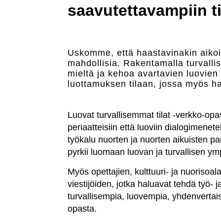
saavutettavampiin ti
Uskomme, että haastavinakin aikoi
mahdollisia. Rakentamalla turvallis
mieltä ja kehoa avartavien luovien
luottamuksen tilaan, jossa myös ha
Luovat turvallisemmat tilat -verkko-op
periaatteisiin että luoviin dialogimene
työkalu nuorten ja nuorten aikuisten par
pyrkii luomaan luovan ja turvallisen y
Myös opettajien, kulttuuri- ja nuorisoa
viestijöiden, jotka haluavat tehdä työ- 
turvallisempia, luovempia, yhdenverta
opasta.