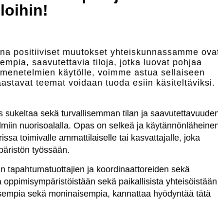
loihin!
na positiiviset muutokset yhteiskunnassamme ova
empia, saavutettavia tiloja, jotka luovat pohjaa
 menetelmien käytölle, voimme astua sellaiseen
astavat teemat voidaan tuoda esiin käsiteltäviksi.
as sukeltaa sekä turvallisemman tilan ja saavutettavuude
telmiin nuorisoalalla. Opas on selkeä ja käytännönläheine
issa toimivalle ammattilaiselle tai kasvattajalle, joka
mpäristön työssään.
lan tapahtumatuottajien ja koordinaattoreiden sekä
ja oppimisympäristöistään sekä paikallisista yhteisöistään
isempia sekä moninaisempia, kannattaa hyödyntää tätä