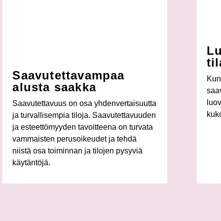
Lu
ti
Saavutettavampaa
Kun 
alusta saakka
saav
luo
Saavutettavuus on osa yhdenvertaisuutta
kuk
ja turvallisempia tiloja​. Saavutettavuuden
ja esteettömyyden tavoitteena on turvata
vammaisten perusoikeudet ja tehdä
niistä osa toiminnan ja tilojen pysyviä
käytäntöjä.