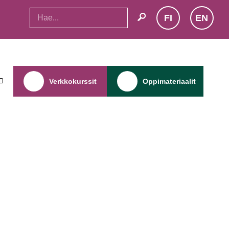
FI
EN
search
Verkkokurssit
Oppimateriaalit