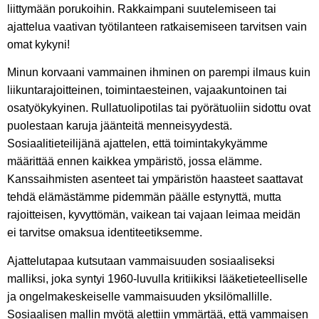
liittymään porukoihin. Rakkaimpani suutelemiseen tai
ajattelua vaativan työtilanteen ratkaisemiseen tarvitsen vain
omat kykyni!
Minun korvaani vammainen ihminen on parempi ilmaus kuin
liikuntarajoitteinen, toimintaesteinen, vajaakuntoinen tai
osatyökykyinen. Rullatuolipotilas tai pyörätuoliin sidottu ovat
puolestaan karuja jäänteitä menneisyydestä.
Sosiaalitieteilijänä ajattelen, että toimintakykyämme
määrittää ennen kaikkea ympäristö, jossa elämme.
Kanssaihmisten asenteet tai ympäristön haasteet saattavat
tehdä elämästämme pidemmän päälle estynyttä, mutta
rajoitteisen, kyvyttömän, vaikean tai vajaan leimaa meidän
ei tarvitse omaksua identiteetiksemme.
Ajattelutapaa kutsutaan vammaisuuden sosiaaliseksi
malliksi, joka syntyi 1960-luvulla kritiikiksi lääketieteelliselle
ja ongelmakeskeiselle vammaisuuden yksilömallille.
Sosiaalisen mallin myötä alettiin ymmärtää, että vammaisen