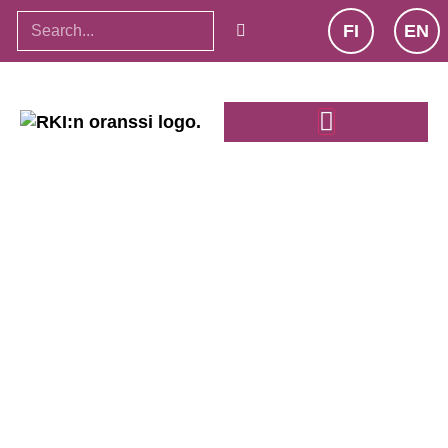
FI
EN