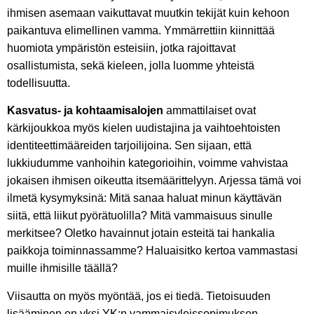
ihmisen asemaan vaikuttavat muutkin tekijät kuin kehoon
paikantuva elimellinen vamma. Ymmärrettiin kiinnittää
huomiota ympäristön esteisiin, jotka rajoittavat
osallistumista, sekä kieleen, jolla luomme yhteistä
todellisuutta.
Kasvatus- ja kohtaamisalojen
ammattilaiset ovat
kärkijoukkoa myös kielen uudistajina ja vaihtoehtoisten
identiteettimääreiden tarjoilijoina. Sen sijaan, että
lukkiudumme vanhoihin kategorioihin, voimme vahvistaa
jokaisen ihmisen oikeutta itsemäärittelyyn. Arjessa tämä voi
ilmetä kysymyksinä: Mitä sanaa haluat minun käyttävän
siitä, että liikut pyörätuolilla? Mitä vammaisuus sinulle
merkitsee? Oletko havainnut jotain esteitä tai hankalia
paikkoja toiminnassamme? Haluaisitko kertoa vammastasi
muille ihmisille täällä?
Viisautta on myös myöntää, jos ei tiedä. Tietoisuuden
lisääminen on yksi YK:n vammaisyleissopimuksen