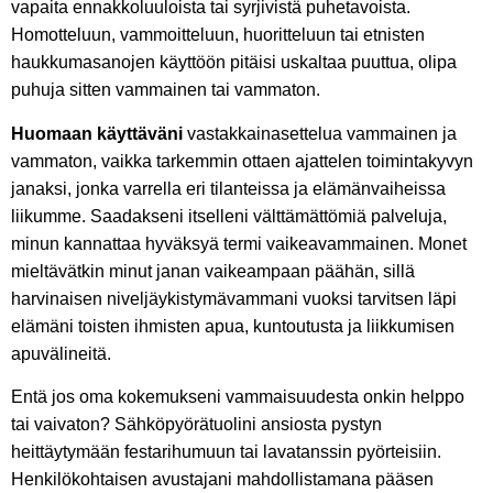
vapaita ennakkoluuloista tai syrjivistä puhetavoista.
Homotteluun, vammoitteluun, huoritteluun tai etnisten
haukkumasanojen käyttöön pitäisi uskaltaa puuttua, olipa
puhuja sitten vammainen tai vammaton.
Huomaan käyttäväni
vastakkainasettelua vammainen ja
vammaton, vaikka tarkemmin ottaen ajattelen toimintakyvyn
janaksi, jonka varrella eri tilanteissa ja elämänvaiheissa
liikumme. Saadakseni itselleni välttämättömiä palveluja,
minun kannattaa hyväksyä termi vaikeavammainen. Monet
mieltävätkin minut janan vaikeampaan päähän, sillä
harvinaisen niveljäykistymävammani vuoksi tarvitsen läpi
elämäni toisten ihmisten apua, kuntoutusta ja liikkumisen
apuvälineitä.
Entä jos oma kokemukseni vammaisuudesta onkin helppo
tai vaivaton? Sähköpyörätuolini ansiosta pystyn
heittäytymään festarihumuun tai lavatanssin pyörteisiin.
Henkilökohtaisen avustajani mahdollistamana pääsen