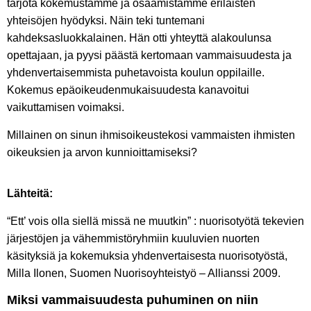
tarjota kokemustamme ja osaamistamme erilaisten
yhteisöjen hyödyksi. Näin teki tuntemani
kahdeksasluokkalainen. Hän otti yhteyttä alakoulunsa
opettajaan, ja pyysi päästä kertomaan vammaisuudesta ja
yhdenvertaisemmista puhetavoista koulun oppilaille.
Kokemus epäoikeudenmukaisuudesta kanavoitui
vaikuttamisen voimaksi.
Millainen on sinun ihmisoikeustekosi vammaisten ihmisten
oikeuksien ja arvon kunnioittamiseksi?
Lähteitä:
“Ett’ vois olla siellä missä ne muutkin” : nuorisotyötä tekevien
järjestöjen ja vähemmistöryhmiin kuuluvien nuorten
käsityksiä ja kokemuksia yhdenvertaisesta nuorisotyöstä,
Milla Ilonen, Suomen Nuorisoyhteistyö – Allianssi 2009.
Miksi vammaisuudesta puhuminen on niin