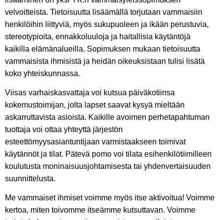
velvoitteista. Tietoisuutta lisäämällä torjutaan vammaisiin
henkilöihin liittyviä, myös sukupuoleen ja ikään perustuvia,
stereotypioita, ennakkoluuloja ja haitallisia käytäntöjä
kaikilla elämänalueilla. Sopimuksen mukaan tietoisuutta
vammaisista ihmisistä ja heidän oikeuksistaan tulisi lisätä
koko yhteiskunnassa.
Viisas varhaiskasvattaja voi kutsua päiväkotiinsa
kokemustoimijan, jolta lapset saavat kysyä mieltään
askarruttavista asioista. Kaikille avoimen perhetapahtuman
tuottaja voi ottaa yhteyttä järjestön
esteettömyysasiantuntijaan varmistaakseen toimivat
käytännöt ja tilat. Pätevä pomo voi tilata esihenkilötiimilleen
koulutusta moninaisuusjohtamisesta tai yhdenvertaisuuden
suunnittelusta.
Me vammaiset ihmiset voimme myös itse aktivoitua! Voimme
kertoa, miten toivomme itseämme kutsuttavan. Voimme