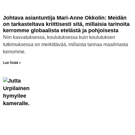
Johtava asiantuntija Mari-Anne Okkolin: Meidän
on tarkasteltava kriittisesti sitä, millaisia tarinoita
kerromme globaalista etelästä ja pohjoisesta
Niin kasvatuksessa, koulutuksessa kuin koulutuksen
tutkimuksessa on merkittävää, millaista tarinaa maailmasta
kerromme.
Lue lisää »