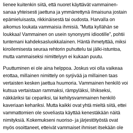
lienee kuitenkin siitä, että nuoret käyttävät vammainen-
sanaa yhteisesti jaettuna ja ymmärrettynä ilmaisuna jostain
epämieluisasta, rikkinäisestä tai oudosta. Harvalla on
aikomus loukata vammaisia ihmisiä. ”Mutta kyllähän se
loukkaa! Vammainen on usein synonyymi idiootille”, pohtii
tuntemani kahdeksasluokkalainen. Häntä ihmetyttää, miksi
kiroilemisesta seuraa rehtorin puhuttelu tai jälki-istuntoa,
mutta vammaiseksi nimittelyyn ei kukaan puutu.
Puuttuminen ei ole aina helppoa. Joskus voi olla vaikeaa
erottaa, millainen nimittely on syrjivää ja millainen taas
vertaisten kesken jaettua huumoria. Vammainen henkilö voi
kutsua vertaistaan rammaksi, rämpyläksi, lihikseksi,
näkkäriksi tai cepariksi, tai kehitysvammainen henkilö
kaveriaan kehariksi. Mutta kaikki ovat yhtä mieltä siitä, ettei
vammattomien ole soveliasta käyttää kenestäkään näitä
nimityksiä. Kokemukseni nuoriso- ja järjestötyöstä ovat
myös osoittaneet, etteivät vammaiset ihmiset itsekään ole