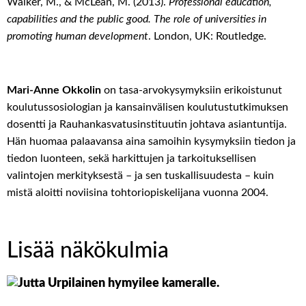
Walker, M., & McLean, M. (2013).
Professional education,
capabilities and the public good. The role of universities in
promoting human development
. London, UK: Routledge.
Mari-Anne Okkolin
on tasa-arvokysymyksiin erikoistunut
koulutussosiologian ja kansainvälisen koulutustutkimuksen
dosentti ja Rauhankasvatusinstituutin johtava asiantuntija.
Hän huomaa palaavansa aina samoihin kysymyksiin tiedon ja
tiedon luonteen, sekä harkittujen ja tarkoituksellisen
valintojen merkityksestä – ja sen tuskallisuudesta – kuin
mistä aloitti noviisina tohtoriopiskelijana vuonna 2004.
Lisää näkökulmia