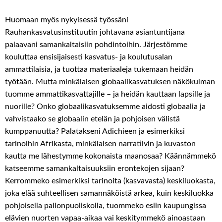
***
Huomaan myös nykyisessä työssäni
Rauhankasvatusinstituutin johtavana asiantuntijana
palaavani samankaltaisiin pohdintoihin. Järjestömme
kouluttaa ensisijaisesti kasvatus- ja koulutusalan
ammattilaisia, ja tuottaa materiaaleja tukemaan heidän
työtään. Mutta minkälaisen globaalikasvatuksen näkökulman
tuomme ammattikasvattajille – ja heidän kauttaan lapsille ja
nuorille? Onko globaalikasvatuksemme aidosti globaalia ja
vahvistaako se globaalin etelän ja pohjoisen välistä
kumppanuutta? Palatakseni Adichieen ja esimerkiksi
tarinoihin Afrikasta, minkälaisen narratiivin ja kuvaston
kautta me lähestymme kokonaista maanosaa? Käännämmekö
katseemme samankaltaisuuksiin erontekojen sijaan?
Kerrommeko esimerkiksi tarinoita (kasvavasta) keskiluokasta,
joka elää suhteellisen samannäköistä arkea, kuin keskiluokka
pohjoisella pallonpuoliskolla, tuommeko esiin kaupungissa
elävien nuorten vapaa-aikaa vai keskitymmekö ainoastaan