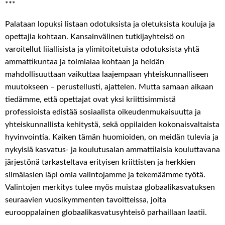
***
Palataan lopuksi listaan odotuksista ja oletuksista kouluja ja
opettajia kohtaan. Kansainvälinen tutkijayhteisö on
varoitellut liiallisista ja ylimitoitetuista odotuksista yhtä
ammattikuntaa ja toimialaa kohtaan ja heidän
mahdollisuuttaan vaikuttaa laajempaan yhteiskunnalliseen
muutokseen – perustellusti, ajattelen. Mutta samaan aikaan
tiedämme, että opettajat ovat yksi kriittisimmistä
professioista edistää sosiaalista oikeudenmukaisuutta ja
yhteiskunnallista kehitystä, sekä oppilaiden kokonaisvaltaista
hyvinvointia. Kaiken tämän huomioiden, on meidän tulevia ja
nykyisiä kasvatus- ja koulutusalan ammattilaisia kouluttavana
järjestönä tarkasteltava erityisen kriittisten ja herkkien
silmälasien läpi omia valintojamme ja tekemäämme työtä.
Valintojen merkitys tulee myös muistaa globaalikasvatuksen
seuraavien vuosikymmenten tavoitteissa, joita
eurooppalainen globaalikasvatusyhteisö parhaillaan laatii.