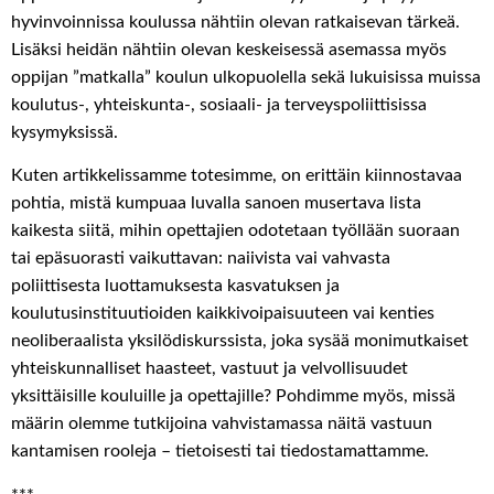
hyvinvoinnissa koulussa nähtiin olevan ratkaisevan tärkeä.
Lisäksi heidän nähtiin olevan keskeisessä asemassa myös
oppijan ”matkalla” koulun ulkopuolella sekä lukuisissa muissa
koulutus-, yhteiskunta-, sosiaali- ja terveyspoliittisissa
kysymyksissä.
Kuten artikkelissamme totesimme, on erittäin kiinnostavaa
pohtia, mistä kumpuaa luvalla sanoen musertava lista
kaikesta siitä, mihin opettajien odotetaan työllään suoraan
tai epäsuorasti vaikuttavan: naiivista vai vahvasta
poliittisesta luottamuksesta kasvatuksen ja
koulutusinstituutioiden kaikkivoipaisuuteen vai kenties
neoliberaalista yksilödiskurssista, joka sysää monimutkaiset
yhteiskunnalliset haasteet, vastuut ja velvollisuudet
yksittäisille kouluille ja opettajille? Pohdimme myös, missä
määrin olemme tutkijoina vahvistamassa näitä vastuun
kantamisen rooleja – tietoisesti tai tiedostamattamme.