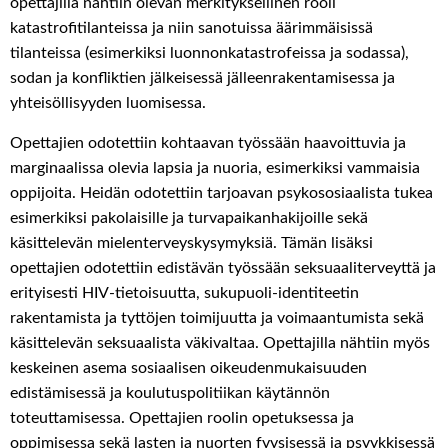
opettajilla nähtiin olevan merkityksellinen rooli
katastrofitilanteissa ja niin sanotuissa äärimmäisissä
tilanteissa (esimerkiksi luonnonkatastrofeissa ja sodassa),
sodan ja konfliktien jälkeisessä jälleenrakentamisessa ja
yhteisöllisyyden luomisessa.
Opettajien odotettiin kohtaavan työssään haavoittuvia ja
marginaalissa olevia lapsia ja nuoria, esimerkiksi vammaisia
oppijoita. Heidän odotettiin tarjoavan psykososiaalista tukea
esimerkiksi pakolaisille ja turvapaikanhakijoille sekä
käsittelevän mielenterveyskysymyksiä. Tämän lisäksi
opettajien odotettiin edistävän työssään seksuaaliterveyttä ja
erityisesti HIV-tietoisuutta, sukupuoli-identiteetin
rakentamista ja tyttöjen toimijuutta ja voimaantumista sekä
käsittelevän seksuaalista väkivaltaa. Opettajilla nähtiin myös
keskeinen asema sosiaalisen oikeudenmukaisuuden
edistämisessä ja koulutuspolitiikan käytännön
toteuttamisessa. Opettajien roolin opetuksessa ja
oppimisessa sekä lasten ja nuorten fyysisessä ja psyykkisessä