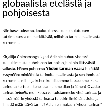
globaalista etelästä ja
pohjoisesta
Niin kasvatuksessa, koulutuksessa kuin koulutuksen
tutkimuksessa on merkittävää, millaista tarinaa maailmasta
kerromme.
Kirjailija Chimamanga Ngozi Adichie puhuu yhdessä
kuuluisimmista puheistaan tarinoista ja niihin liittyvästä
Yhden tarinan vaara
vallasta. Hänen puheensa
herättää
kysymään: minkälaisia tarinoita maailmasta ja sen ihmisistä
kerromme; mihin ja kehen kohdistamme katseemme; kuka
tarinoita kertoo – kenelle annamme tilan ja äänen? Ovatko
tarinat
tarinoita
monikossa vai toistammeko yhtä tarinaa, ja
missä määrin yhdestä tarinasta tuleekin ilmiöitä, asioita ja
ihmisiä määrittävä tarina? Adichien mukaan ”yhden tarinan”