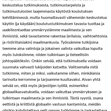
keskustelua tutkimuksesta, tutkimustarpeista ja
tutkimustulosten laajemmasta käytöstä koulutuksen
kehittämisessä, mutta huomattavasti vähemmän keskustelua
käytiin (ja käydään) koulutustutkimuksen tavasta tuottaa ja
uudelleentuottaa
ymmärrystämme maailmasta ja sen
ihmisistä, sekä tavastamme rakentaa (erilaisia, vaihtoehtoisia
ja ristiriitaisiakin) maailmankuvia. Työssämme tutkijoina
teemme aina valintoja ja jokainen valinta vaikuttaa lopulta
myös tuloksiimme, niiden tulkintaan ja tieteellisiin
johtopäätöksiin. Onkin selvää, että tutkimuksella voidaan
suunnata vahvasti lukijoiden katsetta. Valitsemalla mitä
tutkimme, miten
ja
miksi, vaikutamme siihen, minkälaisia
tarinoita kerromme ja tarjoamme kuultavaksi. Aivan yhtä
selvää on, että myös järjestöjen työllä, esimerkiksi
globaalikasvatuksella, voidaan vaikuttaa ymmärrykseen ja
tulkintaan maailmasta ja sen ihmisistä. Tästä syystä, osana
eettistä ja kriittistä globaalin vastuun kantamista, meidän
olisikin kohdistettava peili omaan työhömme ja tarkasteltava