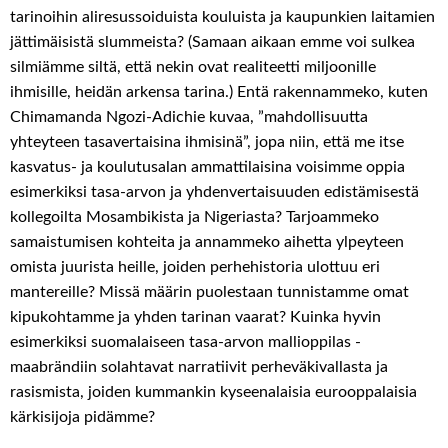
tarinoihin aliresussoiduista kouluista ja kaupunkien laitamien
jättimäisistä slummeista? (Samaan aikaan emme voi sulkea
silmiämme siltä, että nekin ovat realiteetti miljoonille
ihmisille, heidän arkensa tarina.) Entä rakennammeko, kuten
Chimamanda Ngozi-Adichie kuvaa, ”mahdollisuutta
yhteyteen tasavertaisina ihmisinä”, jopa niin, että me itse
kasvatus- ja koulutusalan ammattilaisina voisimme oppia
esimerkiksi tasa-arvon ja yhdenvertaisuuden edistämisestä
kollegoilta Mosambikista ja Nigeriasta? Tarjoammeko
samaistumisen kohteita ja annammeko aihetta ylpeyteen
omista juurista heille, joiden perhehistoria ulottuu eri
mantereille? Missä määrin puolestaan tunnistamme omat
kipukohtamme ja yhden tarinan vaarat? Kuinka hyvin
esimerkiksi suomalaiseen tasa-arvon mallioppilas -
maabrändiin solahtavat narratiivit perheväkivallasta ja
rasismista, joiden kummankin kyseenalaisia eurooppalaisia
kärkisijoja pidämme?