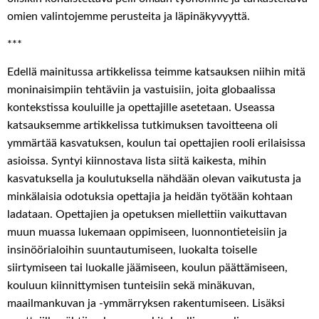
omien valintojemme perusteita ja läpinäkyvyyttä.
***
Edellä mainitussa artikkelissa teimme katsauksen niihin mitä
moninaisimpiin tehtäviin ja vastuisiin, joita globaalissa
kontekstissa kouluille ja opettajille asetetaan. Useassa
katsauksemme artikkelissa tutkimuksen tavoitteena oli
ymmärtää kasvatuksen, koulun tai opettajien rooli erilaisissa
asioissa. Syntyi kiinnostava lista siitä kaikesta, mihin
kasvatuksella ja koulutuksella nähdään olevan vaikutusta ja
minkälaisia odotuksia opettajia ja heidän työtään kohtaan
ladataan. Opettajien ja opetuksen miellettiin vaikuttavan
muun muassa lukemaan oppimiseen, luonnontieteisiin ja
insinöörialoihin suuntautumiseen, luokalta toiselle
siirtymiseen tai luokalle jäämiseen, koulun päättämiseen,
kouluun kiinnittymisen tunteisiin sekä minäkuvan,
maailmankuvan ja -ymmärryksen rakentumiseen. Lisäksi