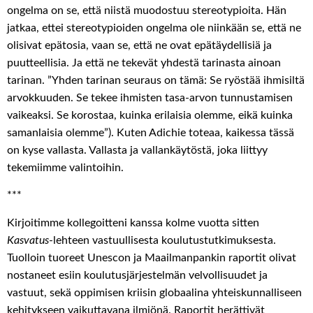
ongelma on se, että niistä muodostuu stereotypioita. Hän
jatkaa, ettei stereotypioiden ongelma ole niinkään se, että ne
olisivat epätosia, vaan se, että ne ovat epätäydellisiä ja
puutteellisia. Ja että ne tekevät yhdestä tarinasta ainoan
tarinan. ”Yhden tarinan seuraus on tämä: Se ryöstää ihmisiltä
arvokkuuden. Se tekee ihmisten tasa-arvon tunnustamisen
vaikeaksi. Se korostaa, kuinka erilaisia olemme, eikä kuinka
samanlaisia olemme”). Kuten Adichie toteaa, kaikessa tässä
on kyse vallasta. Vallasta ja vallankäytöstä, joka liittyy
tekemiimme valintoihin.
***
Kirjoitimme kollegoitteni kanssa kolme vuotta sitten
Kasvatus
-lehteen vastuullisesta koulutustutkimuksesta.
Tuolloin tuoreet Unescon ja Maailmanpankin raportit olivat
nostaneet esiin koulutusjärjestelmän velvollisuudet ja
vastuut, sekä oppimisen kriisin globaalina yhteiskunnalliseen
kehitykseen vaikuttavana ilmiönä. Raportit herättivät