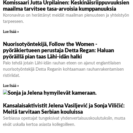
Komissaari Jutta Urpilainen: Keskinäisriippuvuuksien
maailma tarvitsee tasa-arvoisia kumppanuuksia
Koronavirus on herättänyt meidät maailman pienuuteen ja yhteistyön
tarpeeseen.
Lue lisää »
Nuorisotyöntekijä, Follow the Women -
pyöräkiertueen perustaja Detta Regan: Haluan
pyöräillä pian taas Lähi-idän halki
Palo tehdä jotain Lähi-idän rauhan eteen on ajanut englantilaisen
nuorisotyöntekijä Detta Reganin kohtaamaan rauhanrakentamisen
ristiriidat.
Lue lisää »
Kansalaisaktivistit Jelena Vasiljević ja Sonja Viličić:
Meitä tarvitaan Serbian kouluissa
Serbiassa opettajat tungeksivat yhdenvertaisuuskoulutuksiin, mutta
eivät uskalla kertoa asiasta kollegoilleen.