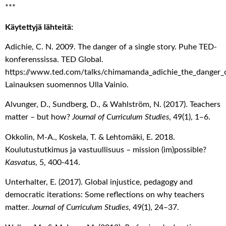
***
Käytettyjä lähteitä:
Adichie, C. N. 2009. The danger of a single story. Puhe TED-
konferenssissa. TED Global.
https://www.ted.com/talks/chimamanda_adichie_the_danger_of
Lainauksen suomennos Ulla Vainio.
Alvunger, D., Sundberg, D., & Wahlström, N. (2017). Teachers
matter – but how?
Journal of Curriculum Studies
, 49(1), 1–6.
Okkolin, M-A., Koskela, T. & Lehtomäki, E. 2018.
Koulutustutkimus ja vastuullisuus – mission (im)possible?
Kasvatus
, 5, 400-414.
Unterhalter, E. (2017). Global injustice, pedagogy and
democratic iterations: Some reflections on why teachers
matter.
Journal of Curriculum Studies
, 49(1), 24–37.