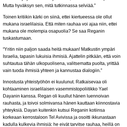
Mutta hyväksyn sen, mitä tutkinnassa selviää.”
Toinen kritiikin kärki on siinä, ettei kiertueessa ole ollut
mukana israelilaisia. Että miten rauhaa voi ajaa niin, ettei
mukana ole molempia osapuolia? Se saa Reganin
tuskastumaan.
“Yritin niin paljon saada heitä mukaan! Matkustin ympäri
Israelia, tapasin lukuisia ihmisiä. Ajattelin pitkään, että voin
suhtautua tähän ulkopuolisena, valitsematta puolta, yrittää
vain tuoda ihmisiä yhteen ja kannustaa dialogiin.”
Innostusta yhteistyöhön ei kuulunut. Ratkaisevaa oli
kohtaaminen israelilaisen vasemmistopoliitikko Yael
Dayanin kanssa. Regan oli kuullut hänen luennoivan
rauhasta, ja toivoi solmivansa hänen kauttaan kiinnostavia
yhteyksiä. Dayan kuitenkin kutsui Reganin kotiinsa
korkeaan kerrostaloon Tel Avivissa ja osoitti ikkunastaan
kadulla kulkevia ihmisiä: he eivät tarvitse rauhaa, heillä on