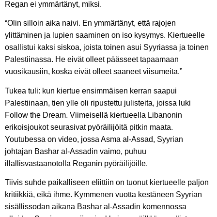
Regan ei ymmärtänyt, miksi.
“Olin silloin aika naivi. En ymmärtänyt, että rajojen
ylittäminen ja lupien saaminen on iso kysymys. Kiertueelle
osallistui kaksi siskoa, joista toinen asui Syyriassa ja toinen
Palestiinassa. He eivät olleet päässeet tapaamaan
vuosikausiin, koska eivät olleet saaneet viisumeita.”
Tukea tuli: kun kiertue ensimmäisen kerran saapui
Palestiinaan, tien ylle oli ripustettu julisteita, joissa luki
Follow the Dream. Viimeisellä kiertueella Libanonin
erikoisjoukot seurasivat pyöräilijöitä pitkin maata.
Youtubessa on video, jossa Asma al-Assad, Syyrian
johtajan Bashar al-Assadin vaimo, puhuu
illallisvastaanotolla Reganin pyöräilijöille.
Tiivis suhde paikalliseen eliittiin on tuonut kiertueelle paljon
kritiikkiä, eikä ihme. Kymmenen vuotta kestäneen Syyrian
sisällissodan aikana Bashar al-Assadin komennossa