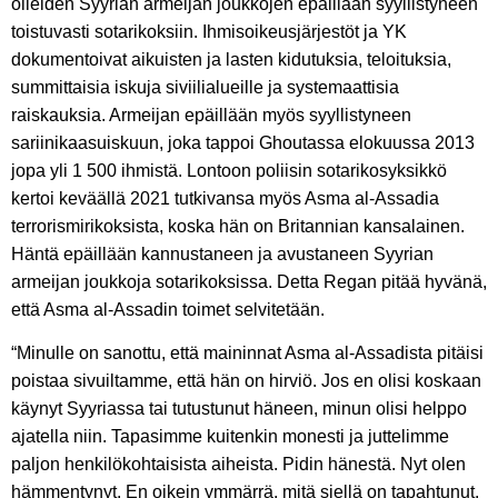
olleiden Syyrian armeijan joukkojen epäillään syyllistyneen
toistuvasti sotarikoksiin. Ihmisoikeusjärjestöt ja YK
dokumentoivat aikuisten ja lasten kidutuksia, teloituksia,
summittaisia iskuja siviilialueille ja systemaattisia
raiskauksia. Armeijan epäillään myös syyllistyneen
sariinikaasuiskuun, joka tappoi Ghoutassa elokuussa 2013
jopa yli 1 500 ihmistä. Lontoon poliisin sotarikosyksikkö
kertoi keväällä 2021 tutkivansa myös Asma al-Assadia
terrorismirikoksista, koska hän on Britannian kansalainen.
Häntä epäillään kannustaneen ja avustaneen Syyrian
armeijan joukkoja sotarikoksissa. Detta Regan pitää hyvänä,
että Asma al-Assadin toimet selvitetään.
“Minulle on sanottu, että maininnat Asma al-Assadista pitäisi
poistaa sivuiltamme, että hän on hirviö. Jos en olisi koskaan
käynyt Syyriassa tai tutustunut häneen, minun olisi helppo
ajatella niin. Tapasimme kuitenkin monesti ja juttelimme
paljon henkilökohtaisista aiheista. Pidin hänestä. Nyt olen
hämmentynyt. En oikein ymmärrä, mitä siellä on tapahtunut.