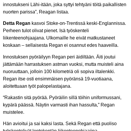
innostukseni Lähi-itään, joka syttyi tehtyäni töitä paikallisten
nuorten parissa”, Reagan listaa.
Detta Regan
kasvoi Stoke-on-Trentissä keski-Englannissa.
Perheen tulot olivat pienet. Isä työskenteli
liikenteenohjaajana. Ulkomaille he eivät matkustaneet
koskaan – sellaisesta Regan ei osannut edes haaveilla.
Innostuksen pyöräilyyn Regan peri äidiltään. Äiti joutui
jättämään harrastuksen astman vuoksi, mutta muisteli aina
nuoruuttaan, jolloin 100 kilometriä oli sopiva iltalenkki.
Regan itse osti ensimmäisen pyöränsä 19-vuotiaana,
aloitettuaan työt palopelastajana.
“Rakastin sitä pyörää. Pyöräilin sillä töihin uniformussani,
kypärä päässä. Näytin varmasti ihan hassulta,” Regan
muistelee.
Hän avioitui ja sai kaksi lasta. Sekä Regan että puoliso
työskentelivät lentokentän liikenteenohjaajina.