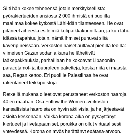
Silti hän kokee tehneensä jotain merkityksellistä:
pyöräkiertueiden ansiosta 2 000 ihmistä eri puolilla
maailmaa kokee kytköstä Lähi-idän tilanteeseen. He ovat
pitäneet aiheesta esitelmiä kotipaikkakunnillaan, ja kun lähi-
idässä tapahtuu jotain, nämä ihmiset puhuvat siitä
kaveripiireissään. Verkoston naiset auttavat pienillä teoilla:
viimeisen Gazan sodan aikana he lähettivät
lääkepakkauksia, parhaillaan he kokoavat Libanoniin
paracetamol- ja ibuprofeenipaketteja, koska niitä ei maasta
saa, Regan kertoo. Eri puolille Palestiinaa he ovat
rakentaneet leikkipuistoja.
Retkellä mukana olleet ovat perustaneet verkoston haaroja
40 eri maahan. Osa Follow the Women -verkoston
kansallisista haaroista on hyvin aktiivisia, ja he järjestävät
asioita keskenään. Vaikka korona-aika on pysäyttänyt
kiertueet ja livetapaamiset, porukka on ollut virtuaalisesti
yhteydessä. Korona on myös herättänyt epätasa-arvoon.