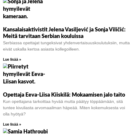
Kansalaisaktivistit Jelena Vasiljević ja Sonja Viličić:
Meitä tarvitaan Serbian kouluissa
Serbiassa opettajat tungeksivat yhdenvertaisuuskoulutuksiin, mutta
eivät uskalla kertoa asiasta kollegoilleen.
Lue lisää »
Opettaja Eeva-Liisa Kiiskilä: Mokaamisen jalo taito
Kun opettajana tarkoittaa hyvää mutta päätyy töppäämään, sitä
tuntee kivuliasta arvomaailman häpeää. Miten kokemuksesta voi
olla hyötyä?
Lue lisää »