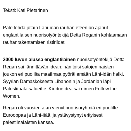
Teksti: Kati Pietarinen
Palo tehdä jotain Lähi-idän rauhan eteen on ajanut
englantilaisen nuorisotyöntekijä Detta Reganin kohtaamaan
rauhanrakentamisen ristiriidat.
2000-luvun alussa englantilainen
nuorisotyöntekijä Detta
Regan sai jännittävän idean: hän toisi satojen naisten
joukon eri puolilta maailmaa pyöräilemään Lähi-idän halki,
Syyrian Damaskoksesta Libanonin ja Jordanian läpi
Palestiinalaisalueille. Kiertueidea sai nimen Follow the
Women.
Regan oli vuosien ajan vienyt nuorisoryhmiä eri puolille
Eurooppaa ja Lähi-itää, ja ystävystynyt erityisesti
palestiinalaisten kanssa.