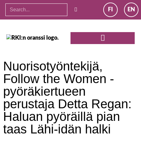
FI
EN
Nuorisotyöntekijä,
Follow the Women -
pyöräkiertueen
perustaja Detta Regan:
Haluan pyöräillä pian
taas Lähi-idän halki