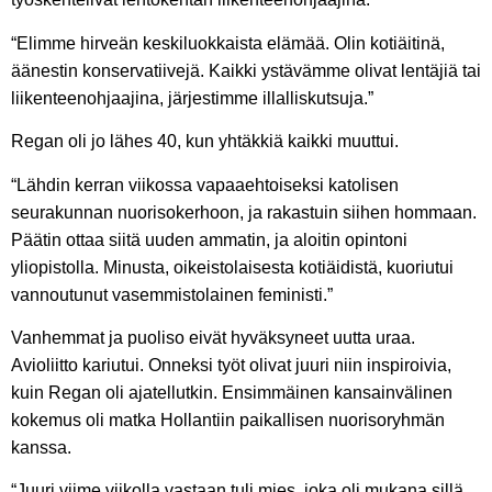
“Elimme hirveän keskiluokkaista elämää. Olin kotiäitinä,
äänestin konservatiivejä. Kaikki ystävämme olivat lentäjiä tai
liikenteenohjaajina, järjestimme illalliskutsuja.”
Regan oli jo lähes 40, kun yhtäkkiä kaikki muuttui.
“Lähdin kerran viikossa vapaaehtoiseksi katolisen
seurakunnan nuorisokerhoon, ja rakastuin siihen hommaan.
Päätin ottaa siitä uuden ammatin, ja aloitin opintoni
yliopistolla. Minusta, oikeistolaisesta kotiäidistä, kuoriutui
vannoutunut vasemmistolainen feministi.”
Vanhemmat ja puoliso eivät hyväksyneet uutta uraa.
Avioliitto kariutui. Onneksi työt olivat juuri niin inspiroivia,
kuin Regan oli ajatellutkin. Ensimmäinen kansainvälinen
kokemus oli matka Hollantiin paikallisen nuorisoryhmän
kanssa.
“Juuri viime viikolla vastaan tuli mies, joka oli mukana sillä