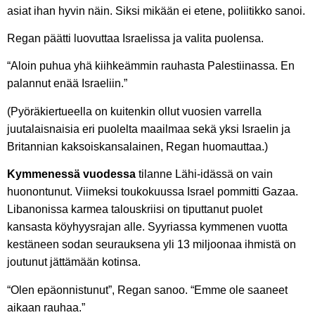
asiat ihan hyvin näin. Siksi mikään ei etene, poliitikko sanoi.
Regan päätti luovuttaa Israelissa ja valita puolensa.
“Aloin puhua yhä kiihkeämmin rauhasta Palestiinassa. En
palannut enää Israeliin.”
(Pyöräkiertueella on kuitenkin ollut vuosien varrella
juutalaisnaisia eri puolelta maailmaa sekä yksi Israelin ja
Britannian kaksoiskansalainen, Regan huomauttaa.)
Kymmenessä vuodessa
tilanne Lähi-idässä on vain
huonontunut. Viimeksi toukokuussa Israel pommitti Gazaa.
Libanonissa karmea talouskriisi on tiputtanut puolet
kansasta köyhyysrajan alle. Syyriassa kymmenen vuotta
kestäneen sodan seurauksena yli 13 miljoonaa ihmistä on
joutunut jättämään kotinsa.
“Olen epäonnistunut”, Regan sanoo. “Emme ole saaneet
aikaan rauhaa.”