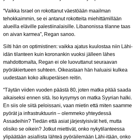
“Vaikka Israel on rokottanut väestöään maailman
tehokkaimmin, se ei antanut rokotteita miehittämillään
alueilla eläville palestiinalaisille. Libanonissa tilanne taas
on aivan karmea”, Regan sanoo.
Silti hän on optimistinen: vaikka ajatus kuulostaa niin Lähi-
idän tilanteen kuin koronankin vuoksi jälleen lähes
mahdottomalta, Regan ei ole luovuttanut seuraavan
pyöräkiertueen suhteen. Oikeastaan hän haluaisi kulkea
uudestaan koko alkuperäisen reitin.
“Täytän viiden vuoden päästä 80, joten matka pitää saada
aikaiseksi ennen sitä. Iso kysymys on matka Syyrian halki.
En siis ole siitä peloissani, vaan mietin että miten saamme
pyörät ja infrastruktuurin – olemmeko yhteydessä
Assadeihin? Tiedän että asiat järjestyisivät heti, mutta
olisiko se oikein? Jotkut miettivät, onko nykytilanteessa
ylipäätään asiallista lähteä pyöräilemään Lähi-itään, onko