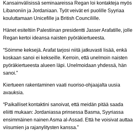
Kansainvälisissä seminaareissa Regan loi kontakteja myös
Libanoniin ja Jordaniaan. Työt veivät eri puolille Syyriaa
kouluttamaan Unicefille ja British Councilille.
Hänet esiteltiin Palestiinan presidentti Jasser Arafatille, jolle
Regan kertoi ideansa naisten pyöräkiertueesta.
“Söimme keksejä. Arafat tarjosi niitä jatkuvasti lisää, enkä
koskaan sanoi ei kekseille. Kerroin, että unelmoin naisten
pyöräkiertueesta alueen läpi. Unelmoidaan yhdessä, hän
sanoi.”
Kiertueen rakentaminen vaati nuoriso-ohjaajalta uusia
avauksia.
“Paikalliset kontaktini sanoivat, että meidän pitää saada
eliitti mukaan: Jordaniassa prinsessa Basma, Syyriassa
ensimmäinen nainen Asma al-Assad. Että he voisivat auttaa
viisumien ja rajanylitysten kanssa.”