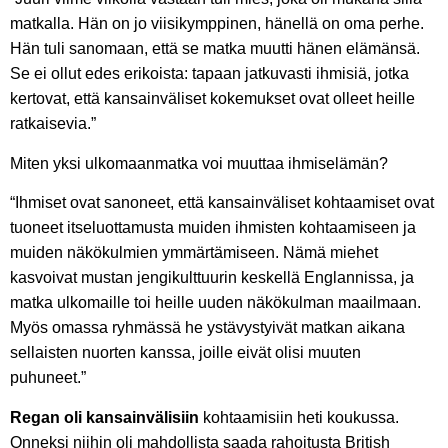
matkalla. Hän on jo viisikymppinen, hänellä on oma perhe.
Hän tuli sanomaan, että se matka muutti hänen elämänsä.
Se ei ollut edes erikoista: tapaan jatkuvasti ihmisiä, jotka
kertovat, että kansainväliset kokemukset ovat olleet heille
ratkaisevia.”
Miten yksi ulkomaanmatka voi muuttaa ihmiselämän?
“Ihmiset ovat sanoneet, että kansainväliset kohtaamiset ovat
tuoneet itseluottamusta muiden ihmisten kohtaamiseen ja
muiden näkökulmien ymmärtämiseen. Nämä miehet
kasvoivat mustan jengikulttuurin keskellä Englannissa, ja
matka ulkomaille toi heille uuden näkökulman maailmaan.
Myös omassa ryhmässä he ystävystyivät matkan aikana
sellaisten nuorten kanssa, joille eivät olisi muuten
puhuneet.”
Regan oli kansainvälisiin
kohtaamisiin heti koukussa.
Onneksi niihin oli mahdollista saada rahoitusta British