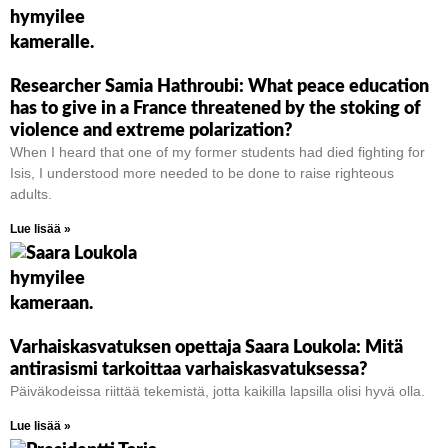
Researcher Samia Hathroubi: What peace education
has to give in a France threatened by the stoking of
violence and extreme polarization?
When I heard that one of my former students had died fighting for
Isis, I understood more needed to be done to raise righteous
adults.
Lue lisää »
Varhaiskasvatuksen opettaja Saara Loukola: Mitä
antirasismi tarkoittaa varhaiskasvatuksessa?
Päiväkodeissa riittää tekemistä, jotta kaikilla lapsilla olisi hyvä olla.
Lue lisää »