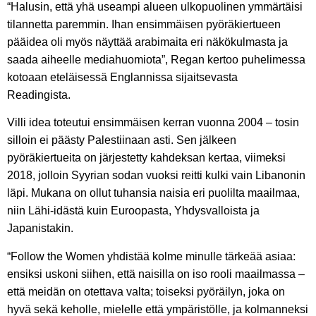
“Halusin, että yhä useampi alueen ulkopuolinen ymmärtäisi
tilannetta paremmin. Ihan ensimmäisen pyöräkiertueen
pääidea oli myös näyttää arabimaita eri näkökulmasta ja
saada aiheelle mediahuomiota”, Regan kertoo puhelimessa
kotoaan eteläisessä Englannissa sijaitsevasta
Readingista.
Villi
idea toteutui ensimmäisen kerran vuonna 2004 – tosin
silloin ei päästy Palestiinaan asti. Sen jälkeen
pyöräkiertueita on järjestetty kahdeksan kertaa, viimeksi
2018, jolloin Syyrian sodan vuoksi reitti kulki vain Libanonin
läpi. Mukana on ollut tuhansia naisia eri puolilta maailmaa,
niin Lähi-idästä kuin Euroopasta, Yhdysvalloista ja
Japanistakin.
“Follow the Women yhdistää kolme minulle tärkeää asiaa:
ensiksi uskoni siihen, että naisilla on iso rooli maailmassa –
että meidän on otettava valta; toiseksi pyöräilyn, joka on
hyvä sekä keholle, mielelle että ympäristölle, ja kolmanneksi