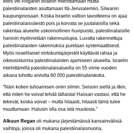
Mies vei Reganin Israelin miehittämään mutta
palestiinalaisten asuttamaan Itä-Jerusalemiin, Silwanin
kaupunginosaan. Koska Israelin valtion tavoitteena on ajaa
palestiinalaisväestö pois ja korvata se juutalaisilla sekä
rakentaa alueelle uskonnollinen huvipuisto, palestiinalaisille
harvoin myönnetään rakennuslupia. Luvatta rakennettuja
palestiinalaisten rakennuksia puretaan systemaattisesti.
Myös israelilaiset siirtokuntajärjestöt käyttävät rahaa ja
oikeusistuimia palestiinalaisten ajamiseen alueelta. Israelin
miehittämillä palestiinalaisalueilla on 55 viime vuoden
aikana tuhottu arviolta 60 000 palestiinalaiskotia.
“Näin kotien tuhoamisen omin silmin. Seisoin siellä ja itkin,
että miten he voivat tehdä tällaista! Hassan vastasi, että he
tekevät, koska voivat – mutta hitaasti, hitaasti tämä tulee
muuttumaan. Halusin olla osa sitä muutosta.”
Alkuun Regan
oli mukana järjestämässä kansainvälisiä
vaihtoja, joissa oli mukana palestiinalaisnuoria.