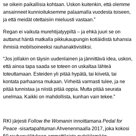
se oikein paikallisia kohtaan. Uskon kuitenkin, että olemme
ansainneet kunnioituksemme palaamalla vuodesta toiseen,
ja että meidät otettaisiin mieluusti vastaan.”
Regan ei vaikuta murehtijatyypiltä – ja ehkä juuri se on
auttanut häntä matkalla pikkukaupungin kotiäidistä tuhansia
ihmisiä mobilsoineeksi rauhanaktivistiksi.
“Jos jollakin on täysin uudenlainen ja jännittävä idea, uskon,
että ainoa tapa saada se toteen on uskaltaa lähteä
toteuttamaan. Esteiden yli pitää hypätä, tai kiivetä, tai
kontata parhaansa mukaan. Virheitä varmasti tulee, ja ne
pitää tunnistaa ja niistä pitää oppia. Mutta pitää seurata
unelmaa. Kaikki on mahdollista, kunhan vain tekee.”
RKI järjesti
Follow the Womanin
innoittamana
Pedal for
Peace
-sisartapahtuman Ahvenenmaalla 2017, joka kokosi