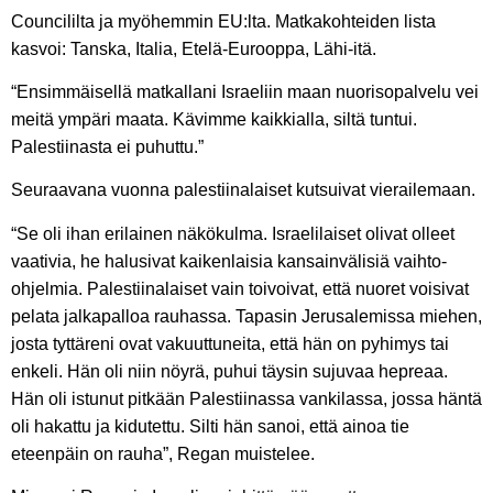
Councililta ja myöhemmin EU:lta. Matkakohteiden lista
kasvoi: Tanska, Italia, Etelä-Eurooppa, Lähi-itä.
“Ensimmäisellä matkallani Israeliin maan nuorisopalvelu vei
meitä ympäri maata. Kävimme kaikkialla, siltä tuntui.
Palestiinasta ei puhuttu.”
Seuraavana vuonna palestiinalaiset kutsuivat vierailemaan.
“Se oli ihan erilainen näkökulma. Israelilaiset olivat olleet
vaativia, he halusivat kaikenlaisia kansainvälisiä vaihto-
ohjelmia. Palestiinalaiset vain toivoivat, että nuoret voisivat
pelata jalkapalloa rauhassa. Tapasin Jerusalemissa miehen,
josta tyttäreni ovat vakuuttuneita, että hän on pyhimys tai
enkeli. Hän oli niin nöyrä, puhui täysin sujuvaa hepreaa.
Hän oli istunut pitkään Palestiinassa vankilassa, jossa häntä
oli hakattu ja kidutettu. Silti hän sanoi, että ainoa tie
eteenpäin on rauha”, Regan muistelee.