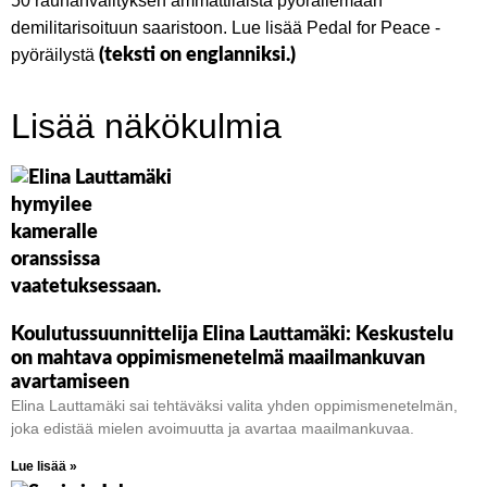
50 rauhanvälityksen ammattilaista pyöräilemään
demilitarisoituun saaristoon. Lue lisää Pedal for Peace -
pyöräilystä
(teksti on englanniksi.)
Lisää näkökulmia
Koulutussuunnittelija Elina Lauttamäki: Keskustelu
on mahtava oppimismenetelmä maailmankuvan
avartamiseen
Elina Lauttamäki sai tehtäväksi valita yhden oppimismenetelmän,
joka edistää mielen avoimuutta ja avartaa maailmankuvaa.
Lue lisää »