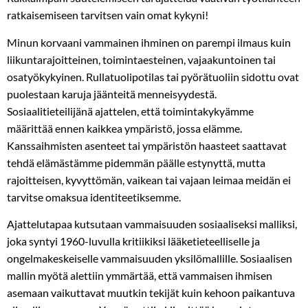
ratkaisemiseen tarvitsen vain omat kykyni!
Minun korvaani vammainen ihminen on parempi ilmaus kuin
liikuntarajoitteinen, toimintaesteinen, vajaakuntoinen tai
osatyökykyinen. Rullatuolipotilas tai pyörätuoliin sidottu ovat
puolestaan karuja jäänteitä menneisyydestä.
Sosiaalitieteilijänä ajattelen, että toimintakykyämme
määrittää ennen kaikkea ympäristö, jossa elämme.
Kanssaihmisten asenteet tai ympäristön haasteet saattavat
tehdä elämästämme pidemmän päälle estynyttä, mutta
rajoitteisen, kyvyttömän, vaikean tai vajaan leimaa meidän ei
tarvitse omaksua identiteetiksemme.
Ajattelutapaa kutsutaan vammaisuuden sosiaaliseksi malliksi,
joka syntyi 1960-luvulla kritiikiksi lääketieteelliselle ja
ongelmakeskeiselle vammaisuuden yksilömallille. Sosiaalisen
mallin myötä alettiin ymmärtää, että vammaisen ihmisen
asemaan vaikuttavat muutkin tekijät kuin kehoon paikantuva