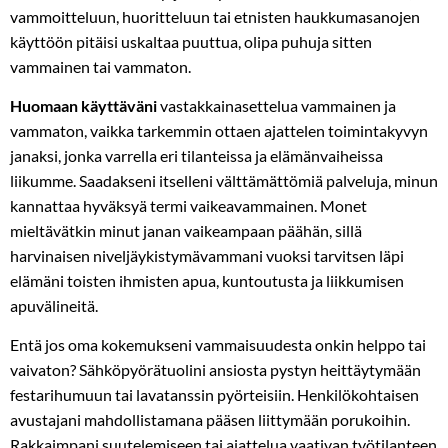
vammoitteluun, huoritteluun tai etnisten haukkumasanojen
käyttöön pitäisi uskaltaa puuttua, olipa puhuja sitten
vammainen tai vammaton.
Huomaan käyttäväni
vastakkainasettelua vammainen ja
vammaton, vaikka tarkemmin ottaen ajattelen toimintakyvyn
janaksi, jonka varrella eri tilanteissa ja elämänvaiheissa
liikumme. Saadakseni itselleni välttämättömiä palveluja, minun
kannattaa hyväksyä termi vaikeavammainen. Monet
mieltävätkin minut janan vaikeampaan päähän, sillä
harvinaisen niveljäykistymävammani vuoksi tarvitsen läpi
elämäni toisten ihmisten apua, kuntoutusta ja liikkumisen
apuvälineitä.
Entä jos oma kokemukseni vammaisuudesta onkin helppo tai
vaivaton? Sähköpyörätuolini ansiosta pystyn heittäytymään
festarihumuun tai lavatanssin pyörteisiin. Henkilökohtaisen
avustajani mahdollistamana pääsen liittymään porukoihin.
Rakkaimpani suutelemiseen tai ajattelua vaativan työtilanteen