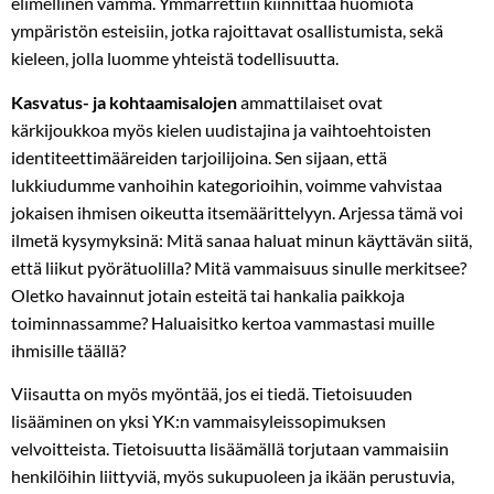
elimellinen vamma. Ymmärrettiin kiinnittää huomiota
ympäristön esteisiin, jotka rajoittavat osallistumista, sekä
kieleen, jolla luomme yhteistä todellisuutta.
Kasvatus- ja kohtaamisalojen
ammattilaiset ovat
kärkijoukkoa myös kielen uudistajina ja vaihtoehtoisten
identiteettimääreiden tarjoilijoina. Sen sijaan, että
lukkiudumme vanhoihin kategorioihin, voimme vahvistaa
jokaisen ihmisen oikeutta itsemäärittelyyn. Arjessa tämä voi
ilmetä kysymyksinä: Mitä sanaa haluat minun käyttävän siitä,
että liikut pyörätuolilla? Mitä vammaisuus sinulle merkitsee?
Oletko havainnut jotain esteitä tai hankalia paikkoja
toiminnassamme? Haluaisitko kertoa vammastasi muille
ihmisille täällä?
Viisautta on myös myöntää, jos ei tiedä. Tietoisuuden
lisääminen on yksi YK:n vammaisyleissopimuksen
velvoitteista. Tietoisuutta lisäämällä torjutaan vammaisiin
henkilöihin liittyviä, myös sukupuoleen ja ikään perustuvia,