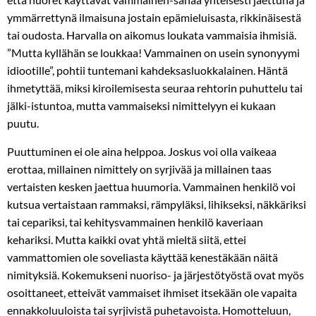
ymmärrettynä ilmaisuna jostain epämieluisasta, rikkinäisestä
tai oudosta. Harvalla on aikomus loukata vammaisia ihmisiä.
”Mutta kyllähän se loukkaa! Vammainen on usein synonyymi
idiootille”, pohtii tuntemani kahdeksasluokkalainen. Häntä
ihmetyttää, miksi kiroilemisesta seuraa rehtorin puhuttelu tai
jälki-istuntoa, mutta vammaiseksi nimittelyyn ei kukaan
puutu.
Puuttuminen ei ole aina helppoa. Joskus voi olla vaikeaa
erottaa, millainen nimittely on syrjivää ja millainen taas
vertaisten kesken jaettua huumoria. Vammainen henkilö voi
kutsua vertaistaan rammaksi, rämpyläksi, lihikseksi, näkkäriksi
tai cepariksi, tai kehitysvammainen henkilö kaveriaan
kehariksi. Mutta kaikki ovat yhtä mieltä siitä, ettei
vammattomien ole soveliasta käyttää kenestäkään näitä
nimityksiä. Kokemukseni nuoriso- ja järjestötyöstä ovat myös
osoittaneet, etteivät vammaiset ihmiset itsekään ole vapaita
ennakkoluuloista tai syrjivistä puhetavoista. Homotteluun,