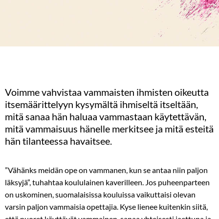
Voimme vahvistaa vammaisten ihmisten oikeutta
itsemäärittelyyn kysymältä ihmiseltä itseltään,
mitä sanaa hän haluaa vammastaan käytettävän,
mitä vammaisuus hänelle merkitsee ja mitä esteitä
hän tilanteessa havaitsee.
”Vähänks meidän ope on vammanen, kun se antaa niin paljon
läksyjä”, tuhahtaa koululainen kaverilleen. Jos puheenparteen
on uskominen, suomalaisissa kouluissa vaikuttaisi olevan
varsin paljon vammaisia opettajia. Kyse lienee kuitenkin siitä,
että nuoret käyttävät vammainen-sanaa yhteisesti jaettuna ja