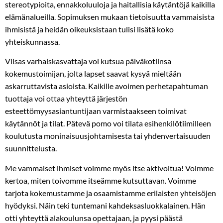
stereotypioita, ennakkoluuloja ja haitallisia käytäntöjä kaikilla
elämänalueilla. Sopimuksen mukaan tietoisuutta vammaisista
ihmisistä ja heidän oikeuksistaan tulisi lisätä koko
yhteiskunnassa.
Viisas varhaiskasvattaja voi kutsua päiväkotiinsa
kokemustoimijan, jolta lapset saavat kysyä mieltään
askarruttavista asioista. Kaikille avoimen perhetapahtuman
tuottaja voi ottaa yhteyttä järjestön
esteettömyysasiantuntijaan varmistaakseen toimivat
käytännöt ja tilat. Pätevä pomo voi tilata esihenkilötiimilleen
koulutusta moninaisuusjohtamisesta tai yhdenvertaisuuden
suunnittelusta.
Me vammaiset ihmiset voimme myös itse aktivoitua! Voimme
kertoa, miten toivomme itseämme kutsuttavan. Voimme
tarjota kokemustamme ja osaamistamme erilaisten yhteisöjen
hyödyksi. Näin teki tuntemani kahdeksasluokkalainen. Hän
otti yhteyttä alakoulunsa opettajaan, ja pyysi päästä