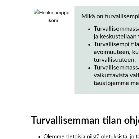
Mikä on turvallisempi
Turvallisemmassa
ja keskustellaan
Turvallisempi til
avoimuuteen, kun
turvallisuuteen.
Turvallisemmassa
vaikuttavista val
taustojemme merk
Turvallisemman tilan ohj
Olemme tietoisia niistä oletuksista, jo