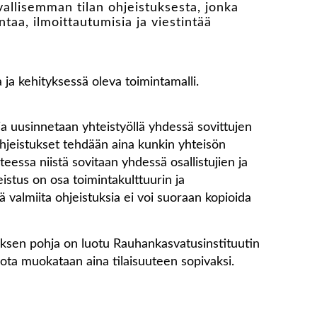
rvallisemman tilan ohjeistuksesta, jonka
ntaa, ilmoittautumisia ja viestintää
 ja kehityksessä oleva toimintamalli.
 ja uusinnetaan yhteistyöllä yhdessä sovittujen
hjeistukset tehdään aina kunkin yhteisön
nteessa niistä sovitaan yhdessä osallistujien ja
eistus on osa toimintakulttuurin ja
ä valmiita ohjeistuksia ei voi suoraan kopioida
uksen pohja on luotu Rauhankasvatusinstituutin
 jota muokataan aina tilaisuuteen sopivaksi.