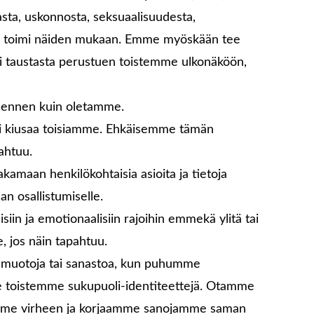
sta, uskonnosta, seksuaalisuudesta,
kä toimi näiden mukaan. Emme myöskään tee
ai taustasta perustuen toistemme ulkonäköön,
 ennen kuin oletamme.
tai kiusaa toisiamme. Ehkäisemme tämän
ahtuu.
maan henkilökohtaisia asioita ja tietoja
n osallistumiselle.
in ja emotionaalisiin rajoihin emmekä ylitä tai
, jos näin tapahtuu.
umuotoja tai sanastoa, kun puhumme
e toistemme sukupuoli-identiteettejä. Otamme
emme virheen ja korjaamme sanojamme saman