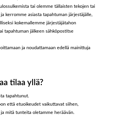
ulossulkemista tai olemme tällaisten tekojen tai
a kerromme asiasta tapahtuman järjestäjälle,
alliseksi kokemallemme järjestäjätahon
 tai tapahtuman jälkeen sähköpostitse
ioittamaan ja noudattamaan edellä mainittuja
a tilaa yllä?
sta tapahtunut.
on että etuoikeudet vaikuttavat siihen,
 ja mitä tunteita oletamme heräävän.