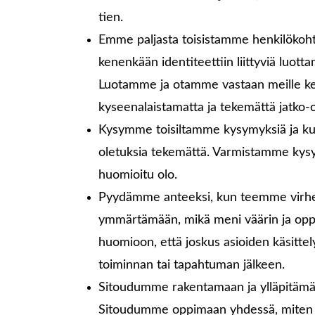
tien.
Emme paljasta toisistamme henkilökohtai
kenenkään identiteettiin liittyviä luotta
Luotamme ja otamme vastaan meille kerro
kyseenalaistamatta ja tekemättä jatko-o
Kysymme toisiltamme kysymyksiä ja ku
oletuksia tekemättä. Varmistamme kysymä
huomioitu olo.
Pyydämme anteeksi, kun teemme virhee
ymmärtämään, mikä meni väärin ja oppi
huomioon, että joskus asioiden käsittelyy
toiminnan tai tapahtuman jälkeen.
Sitoudumme rakentamaan ja ylläpitämään
Sitoudumme oppimaan yhdessä, miten 