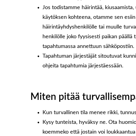
Jos todistamme häirintää, kiusaamista, 
käytöksen kohteena, otamme sen esiin j
häirintäyhdyshenkilölle tai muulle turv
henkilölle joko fyysisesti paikan päällä
tapahtumassa annettuun sähköpostiin.
Tapahtuman järjestäjät sitoutuvat kunn
ohjeita tapahtumia järjestäessään.
Miten pitää turvallisempa
Kun turvallinen tila menee rikki, tunnu
Kysy tunteista, hyväksy ne. Ota huomio
koemmeko että jostain voi loukkaantua