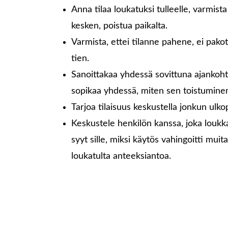
Anna tilaa loukatuksi tulleelle, varmis
kesken, poistua paikalta.
Varmista, ettei tilanne pahene, ei pa
tien.
Sanoittakaa yhdessä sovittuna ajankohta
sopikaa yhdessä, miten sen toistumine
Tarjoa tilaisuus keskustella jonkun ulko
Keskustele henkilön kanssa, joka loukk
syyt sille, miksi käytös vahingoitti muit
loukatulta anteeksiantoa.