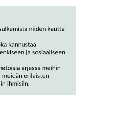
sulkemista niiden kautta
joka kannustaa
enkiseen ja sosiaaliseen
ietoisia arjessa meihin
n meidän erilaisten
n ihmisiin.