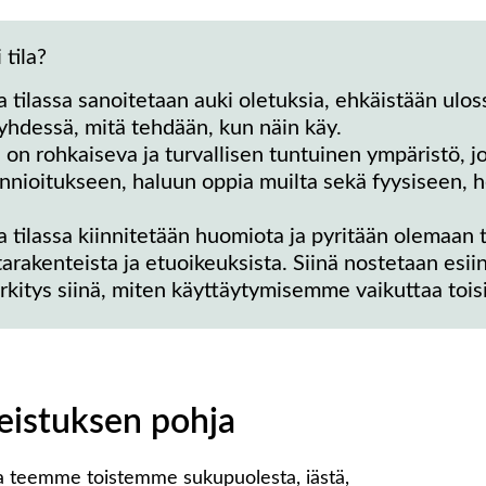
 tila?
 tilassa sanoitetaan auki oletuksia, ehkäistään ulos
 yhdessä, mitä tehdään, kun näin käy.
a on rohkaiseva ja turvallisen tuntuinen ympäristö, 
nioitukseen, haluun oppia muilta sekä fyysiseen, h
 tilassa kiinnitetään huomiota ja pyritään olemaan t
tarakenteista ja etuoikeuksista. Siinä nostetaan esii
itys siinä, miten käyttäytymisemme vaikuttaa toisii
eistuksen pohja
ita teemme toistemme sukupuolesta, iästä,