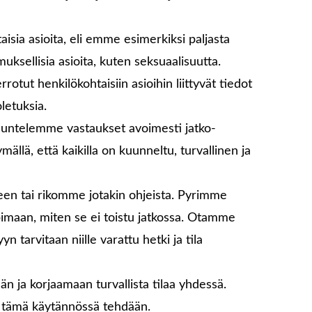
sia asioita, eli emme esimerkiksi paljasta
muksellisia asioita, kuten seksuaalisuutta.
tut henkilökohtaisiin asioihin liittyvät tiedot
letuksia.
untelemme vastaukset avoimesti jatko-
llä, että kaikilla on kuunneltu, turvallinen ja
n tai rikomme jotakin ohjeista. Pyrimme
maan, miten se ei toistu jatkossa. Otamme
n tarvitaan niille varattu hetki ja tila
 ja korjaamaan turvallista tilaa yhdessä.
tämä käytännössä tehdään.