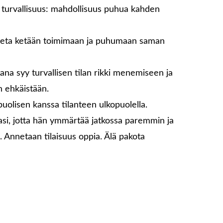
ta turvallisuus: mahdollisuus puhua kahden
koteta ketään toimimaan ja puhumaan saman
na syy turvallisen tilan rikki menemiseen ja
n ehkäistään.
puolisen kanssa tilanteen ulkopuolella.
asi, jotta hän ymmärtää jatkossa paremmin ja
a. Annetaan tilaisuus oppia. Älä pakota