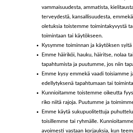
vammaisuudesta, ammatista, kielitausta
terveydestä, kansallisuudesta, emme
oletuksia toistemme toimintakyvystä t
toimintaan tai käytökseen.
Kysymme toiminnan ja käytöksen syitä
Emme häiriköi, hauku, häiritse, nolaa 
tapahtumista ja puutumme, jos niin tap
Emme kysy emmekä vaadi toisiamme jaka
edellytyksenä tapahtumaan tai toimintaa
Kunnioitamme toistemme oikeutta fyysisi
riko niitä rajoja. Puutumme ja toimimme
Emme käytä sukupuolitettuja puhuttel
toisillemme tai ryhmälle. Kunnioitamm
avoimesti vastaan korjauksia, kun te