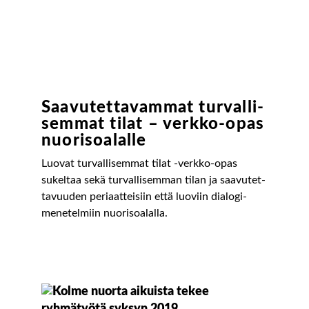
Saavutetta­vammat turvalli­
semmat tilat – verkko-opas
nuorisoalalle
Luovat turvalli­semmat tilat -verkko-opas
sukeltaa sekä turvalli­semman tilan ja saavutet­
tavuuden periaatteisiin että luoviin dialogi­
menetelmiin nuorisoalalla.