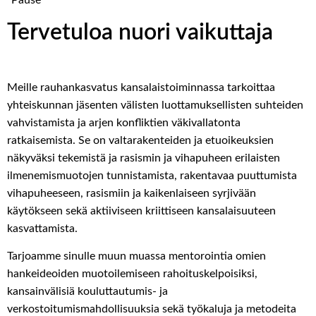
Tervetuloa nuori vaikuttaja
Meille rauhankasvatus kansalaistoiminnassa tarkoittaa
yhteiskunnan jäsenten välisten luottamuksellisten suhteiden
vahvistamista ja arjen konfliktien väkivallatonta
ratkaisemista. Se on valtarakenteiden ja etuoikeuksien
näkyväksi tekemistä ja rasismin ja vihapuheen erilaisten
ilmenemismuotojen tunnistamista, rakentavaa puuttumista
vihapuheeseen, rasismiin ja kaikenlaiseen syrjivään
käytökseen sekä aktiiviseen kriittiseen kansalaisuuteen
kasvattamista.
Tarjoamme sinulle
muun muassa
mentorointia omien
hankeideoiden muotoilemiseen rahoituskelpoisiksi,
kansainvälisiä kouluttautumis- ja
verkostoitumismahdollisuuksia
sekä työkaluja ja
metodeita