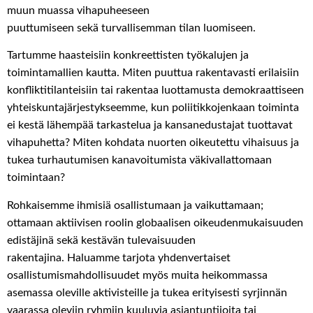
muun muassa
v
ihapuheeseen
pu
u
ttumiseen
sekä
turvallisemman tilan luomiseen
.
T
artumme haasteisiin konkreettisten työkalujen ja
toimintamallien kautta. Miten puuttua rakentavasti
erilaisiin
konfliktitilanteisiin tai rakentaa luottamusta
demokraattiseen
yhteiskuntajärjestykseemme,
kun poliitikkojen
kaan
toiminta
ei kestä lähempää tarkastelua ja kansanedustajat tuottavat
vihapuhetta? Miten kohdata nuorten oikeutettu vihaisuus ja
tukea turhautumisen kanavoitumista väkivallattomaan
toimintaan
?
Rohkaisemme ihmisiä osallistumaan ja vaikuttamaan;
ottamaan aktiivisen roolin globaalisen oikeudenmukaisuuden
edistäjinä sekä kestävän tulevaisuuden
rakentajina.
Haluamme tarjota yhdenvertaiset
osallistumismahdollisuudet myös muita heikommassa
asemassa oleville aktivisteille ja tukea erityisesti syrjinnän
vaarassa oleviin ryhmiin kuuluvia asiantuntijoita tai