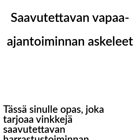
Saavu­tettavan vapaa-
ajan­toimin­nan aske­leet
Tässä sinulle opas, joka
tarjoaa vinkkejä
saavutettavan
harrastustoiminnan