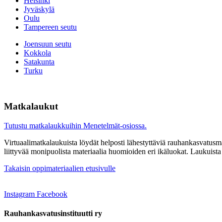
Helsinki
Jyväskylä
Oulu
Tampereen seutu
Joensuun seutu
Kokkola
Satakunta
Turku
Matkalaukut
Tutustu matkalaukkuihin Menetelmät-osiossa.
Virtuaalimatkalaukuista löydät helposti lähestyttäviä rauhankasvatusmate
liittyvää monipuolista materiaalia huomioiden eri ikäluokat. Laukuista
Takaisin oppimateriaalien etusivulle
Instagram
Facebook
Rauhankasvatus­instituutti ry