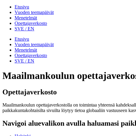
Etusivu
Vuoden teemapäivät
Menetelmät
Opettajaverkosto
SVE / EN
Etusivu
Vuoden teemapäivät
Menetelmät
Opettajaverkosto
SVE / EN
Maailmankoulun opettajaverko
Opettajaverkosto
Maailmankoulun opettajaverkostolla
on toimintaa
yhteensä
kahdeksal
paikkakuntakohtaisilta sivuilta löytyy
tietoa globaali
in vastuuseen
kas
Navigoi aluevalikon avulla haluamasi pai