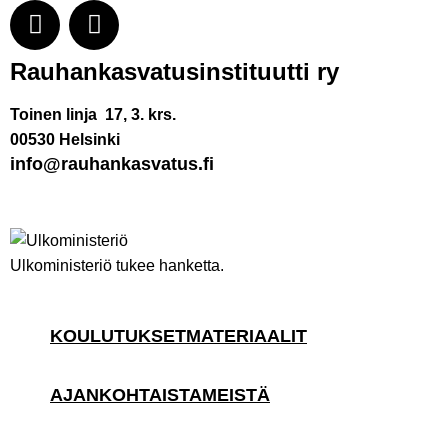
Rauhankasvatus­instituutti ry
Toinen linja 17, 3. krs.
00530 Helsinki
info@rauhankasvatus.fi
Ulkoministeriö tukee hanketta.
KOULUTUKSET
MATERIAALIT
AJANKOHTAISTA
MEISTÄ