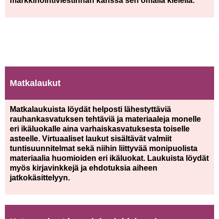
markkinointiviestinnän kanssa sen omalla kielellä.
Matkalaukut
Matkalaukuista löydät helposti lähestyttäviä
rauhankasvatuksen tehtäviä ja materiaaleja monelle
eri ikäluokalle aina varhaiskasvatuksesta toiselle
asteelle. Virtuaaliset laukut sisältävät valmiit
tuntisuunnitelmat sekä niihin liittyvää monipuolista
materiaalia huomioiden eri ikäluokat. Laukuista löydät
myös kirjavinkkejä ja ehdotuksia aiheen
jatkokäsittelyyn.