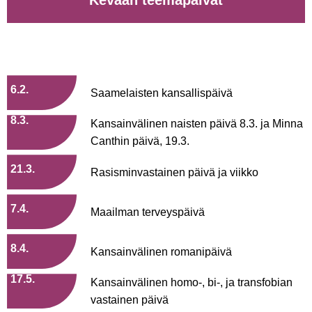
Kevään teemapäivät
6.2.
Saamelaisten kansallispäivä
8.3.
Kansainvälinen naisten päivä 8.3. ja Minna
Canthin päivä, 19.3.
21.3.
Rasisminvastainen päivä ja viikko
7.4.
Maailman terveyspäivä
8.4.
Kansainvälinen romanipäivä
17.5.
Kansainvälinen homo-, bi-, ja transfobian
vastainen päivä