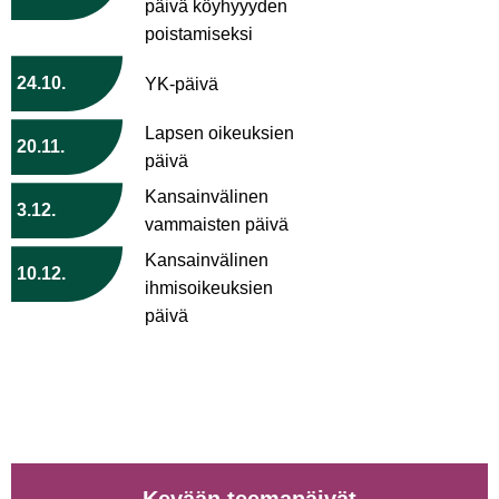
päivä köyhyyyden
poistamiseksi
24.10.
YK-päivä
Lapsen oikeuksien
20.11.
päivä
Kansainvälinen
3.12.
vammaisten päivä
Kansainvälinen
10.12.
ihmisoikeuksien
päivä