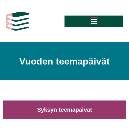
VUODEN TEEMAPÄIVÄT
Vuoden teemapäivät
Syksyn teemapäivät