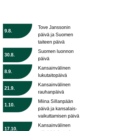
Tove Janssonin
9.8.
päivä ja Suomen
taiteen päivä
Suomen luonnon
30.8.
päivä
Kansainvälinen
8.9.
lukutaitopäivä
Kansainvälinen
21.9.
rauhanpäivä
Miina Sillanpään
1.10.
päivä ja kansalais­
vaikuttamisen päivä
Kansainvälinen
17.10.