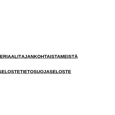
ERIAALIT
AJANKOHTAISTA
MEISTÄ
SELOSTE
TIETOSUOJASELOSTE