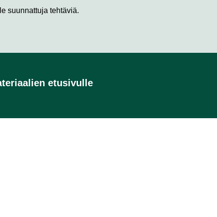
le suunnattuja tehtäviä.
teriaalien etusivulle