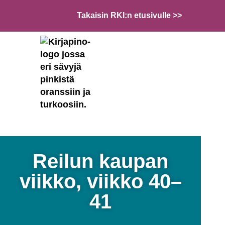
Takaisin RKI:n etusivulle >>
Reilun kaupan
viikko, viikko 40–
41