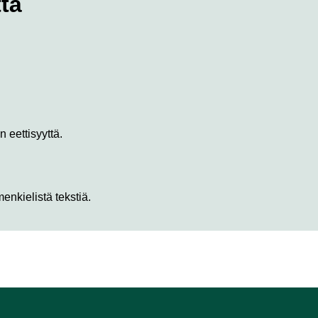
tä
 eettisyyttä.
menkielistä tekstiä.