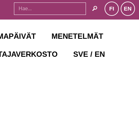
FI
EN
search
MAPÄIVÄT
MENETELMÄT
TAJAVERKOSTO
SVE / EN