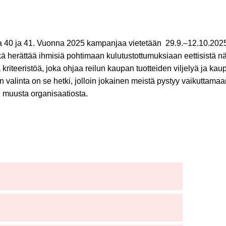
lla 40 ja 41. Vuonna 2025 kampanjaa vietetään 29.9.–12.10.2025
 herättää ihmisiä pohtimaan kulutustottumuksiaan eettisistä nä
tä kriteeristöä, joka ohjaa reilun kaupan tuotteiden viljelyä ja 
 valinta on se hetki, jolloin jokainen meistä pystyy vaikuttama
ai muusta organisaatiosta.