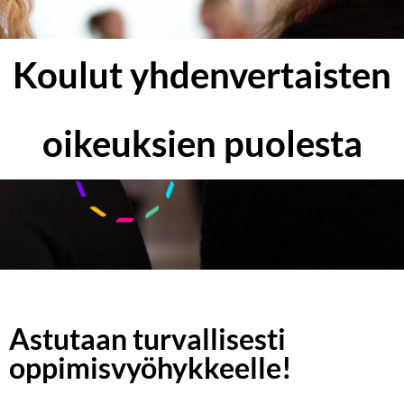
Koulut yhden­vertais­ten
oikeuk­sien puo­lesta
Astutaan turvallisesti
oppimis­vyöhykkeelle!