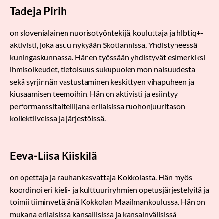
Tadeja Pirih
on slovenialainen nuorisotyöntekijä, kouluttaja ja hlbtiq+-
aktivisti, joka asuu nykyään Skotlannissa, Yhdistyneessä
kuningaskunnassa. Hänen työssään yhdistyvät esimerkiksi
ihmisoikeudet, tietoisuus sukupuolen moninaisuudesta
sekä syrjinnän vastustaminen keskittyen vihapuheen ja
kiusaamisen teemoihin. Hän on aktivisti ja esiintyy
performanssitaiteilijana erilaisissa ruohonjuuritason
kollektiiveissa ja järjestöissä.
Eeva-Liisa Kiiskilä
on opettaja ja rauhankasvattaja Kokkolasta. Hän myös
koordinoi eri kieli- ja kulttuuriryhmien opetusjärjestelyitä ja
toimii tiiminvetäjänä Kokkolan Maailmankoulussa. Hän on
mukana erilaisissa kansallisissa ja kansainvälisissä