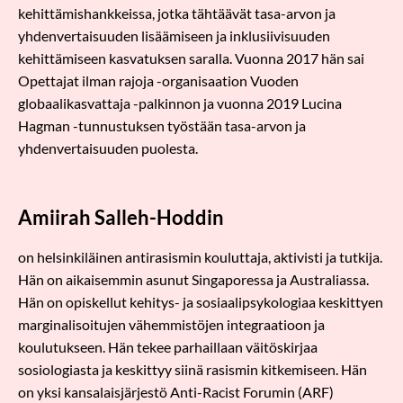
kehittämishankkeissa, jotka tähtäävät tasa-arvon ja
yhdenvertaisuuden lisäämiseen ja inklusiivisuuden
kehittämiseen kasvatuksen saralla. Vuonna 2017 hän sai
Opettajat ilman rajoja -organisaation Vuoden
globaalikasvattaja -palkinnon ja vuonna 2019 Lucina
Hagman -tunnustuksen työstään tasa-arvon ja
yhdenvertaisuuden puolesta.
Amiirah Salleh-Hoddin
on helsinkiläinen antirasismin kouluttaja, aktivisti ja tutkija.
Hän on aikaisemmin asunut Singaporessa ja Australiassa.
Hän on opiskellut kehitys- ja sosiaalipsykologiaa keskittyen
marginalisoitujen vähemmistöjen integraatioon ja
koulutukseen. Hän tekee parhaillaan väitöskirjaa
sosiologiasta ja keskittyy siinä rasismin kitkemiseen. Hän
on yksi kansalaisjärjestö Anti-Racist Forumin (ARF)