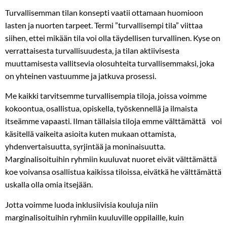
Turvallisemman tilan konsepti vaatii ottamaan huomioon
lasten ja nuorten tarpeet. Termi ”turvallisempi tila” viittaa
siihen, ettei mikään tila voi olla täydellisen turvallinen. Kyse on
verrattaisesta turvallisuudesta, ja tilan aktiivisesta
muuttamisesta vallitsevia olosuhteita turvallisemmaksi, joka
on yhteinen vastuumme ja jatkuva prosessi.
Me kaikki tarvitsemme turvallisempia tiloja, joissa voimme
kokoontua, osallistua, opiskella, työskennellä ja ilmaista
itseämme vapaasti. Ilman tällaisia tiloja emme välttämättä voi
käsitellä vaikeita asioita kuten mukaan ottamista,
yhdenvertaisuutta, syrjintää ja moninaisuutta.
Marginalisoituihin ryhmiin kuuluvat nuoret eivät välttämättä
koe voivansa osallistua kaikissa tiloissa, eivätkä he välttämättä
uskalla olla omia itsejään.
Jotta voimme luoda inklusiivisia kouluja niin
marginalisoituihin ryhmiin kuuluville oppilaille, kuin