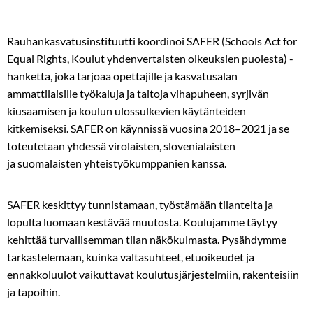
Rauhankasvatusinstituutti koordinoi SAFER (Schools Act for
Equal Rights, Koulut yhdenvertaisten oikeuksien puolesta) -
hanketta, joka tarjoaa opettajille ja kasvatusalan
ammattilaisille työkaluja ja taitoja vihapuheen, syrjivän
kiusaamisen ja koulun ulossulkevien käytänteiden
kitkemiseksi. SAFER on käynnissä vuosina 2018–2021 ja se
toteutetaan yhdessä virolaisten, slovenialaisten
ja
suomalaisten yhteistyökumppanien kanssa.
SAFER keskittyy tunnistamaan, työstämään tilanteita ja
lopulta luomaan kestävää muutosta. Koulujamme täytyy
kehittää turvallisemman tilan näkökulmasta. Pysähdymme
tarkastelemaan, kuinka valtasuhteet, etuoikeudet ja
ennakkoluulot vaikuttavat koulutusjärjestelmiin, rakenteisiin
ja tapoihin.