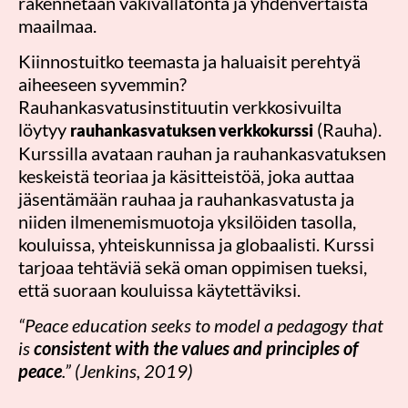
rakennetaan väkivallatonta ja yhdenvertaista
maailmaa.
Kiinnostuitko teemasta ja haluaisit perehtyä
aiheeseen syvemmin?
Rauhankasvatusinstituutin verkkosivuilta
löytyy
(Rauha).
rauhankasvatuksen verkkokurssi
Kurssilla avataan rauhan ja rauhankasvatuksen
keskeistä teoriaa ja käsitteistöä, joka auttaa
jäsentämään rauhaa ja rauhankasvatusta ja
niiden ilmenemismuotoja yksilöiden tasolla,
kouluissa, yhteiskunnissa ja globaalisti. Kurssi
tarjoaa tehtäviä sekä oman oppimisen tueksi,
että suoraan kouluissa käytettäviksi.
“Peace education seeks to model a pedagogy that
is
consistent with the values and principles of
peace
.”
(Jenkins, 2019)