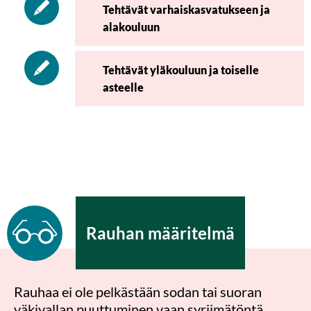
Tehtävät varhais­kasvatukseen ja
alakouluun
Tehtävät yläkouluun ja toiselle
asteelle
Rauhan määritelmä
Rauhaa ei ole pelkästään sodan tai suoran
väkivallan puuttuminen vaan syrjimätöntä,