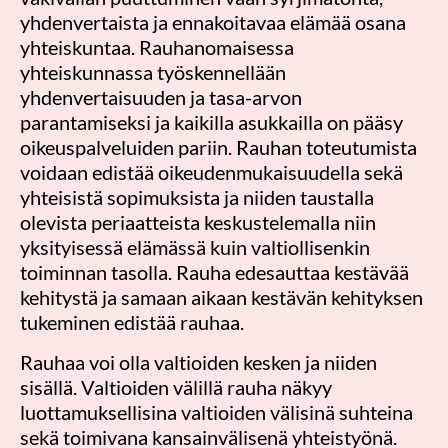
yhdenvertaista ja ennakoitavaa elämää osana
yhteiskuntaa. Rauhanomaisessa
yhteiskunnassa työskennellään
yhdenvertaisuuden ja tasa-arvon
parantamiseksi ja kaikilla asukkailla on pääsy
oikeuspalveluiden pariin. Rauhan toteutumista
voidaan edistää oikeudenmukaisuudella sekä
yhteisistä sopimuksista ja niiden taustalla
olevista periaatteista keskustelemalla niin
yksityisessä elämässä kuin valtiollisenkin
toiminnan tasolla. Rauha edesauttaa kestävää
kehitystä ja samaan aikaan kestävän kehityksen
tukeminen edistää rauhaa.
Rauhaa voi olla valtioiden kesken ja niiden
sisällä. Valtioiden välillä rauha näkyy
luottamuksellisina valtioiden välisinä suhteina
sekä toimivana kansainvälisenä yhteistyönä.