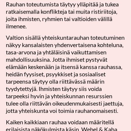
Rauhan toteutumista täytyy ylläpitää ja tukea
ratkaisemalla konflikteja tai muita ristiriitoja,
joita ihmisten, ryhmien tai valtioiden välillä
ilmenee.
Valtion sisällä yhteiskuntarauhan toteutuminen
näkyy kansalaisten yhdenvertaisena kohteluna,
tasa-arvona ja yhtäläisinä vaikuttamisen
mahdollisuuksina. Jotta ihmiset pystyvät
elämään keskenään ja itsensä kanssa rauhassa,
heidän fyysiset, psyykkiset ja sosiaaliset
tarpeensa täytyy olla riittävässä määrin
tyydytettyjä. Ihmisten täytyy siis voida
tarpeeksi hyvin ja yhteiskunnan resurssien
tulee olla riittävän oikeudenmukaisesti jaettuja,
jotta yhteiskunta voi toimia rauhanomaisesti.
Kaiken kaikkiaan rauhaa voidaan määritellä
erilaisista näkökulmista käsin. Webel & Kaba