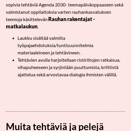
sopivia tehtäviä Agenda 2030- teemapäiväoppaaseen sekä
valmistanut oppilaitoksia varten rauhankasvatuksen
Rauhan rakentajat -
teemoja käsittelevän
matkalaukun
.
Laukku sisältää valmiita
työpajaehdotuksia/tuntisuunnitelmia
materiaaleineen ja tehtävineen.
Tehtävien avulla harjoitellaan ristiriitojen ratkaisua,
vihapuheeseen ja syrjintään puuttumista, kriittistä
ajattelua sekä arvostavaa dialogia ihmisten välillä.
Muita tehtäviä ja pelejä