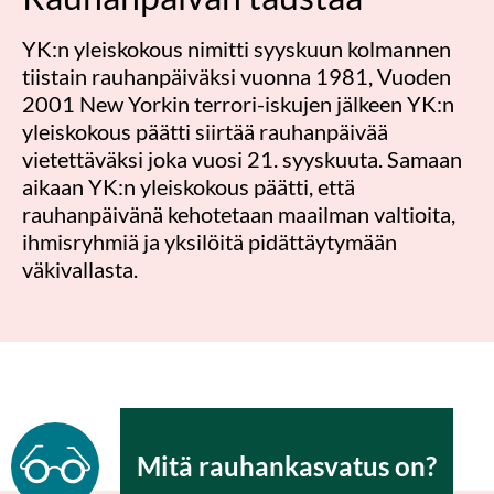
YK:n yleiskokous
nimitti syyskuun kolmannen
tiistain rauhanpäiväksi vuonna 1981,
Vuoden
2001 New Yorkin terrori-
iskujen jälkeen YK:n
yleiskokous päätti siirtää rauhanpäivää
vietettäväksi joka vuosi 21. s
yyskuuta.
Samaan
aikaan YK:n yleiskokous päätti, että
rauhanpäivänä kehotetaan maailman valtioita,
ihmisryhmiä ja yksilöitä pidättäytymään
väkivalla
sta.
Mitä rauhankasvatus on?