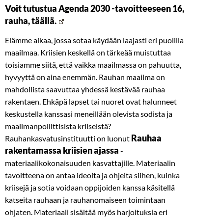
Voit tutustua Agenda 2030 -tavoitteeseen 16,
rauha, täällä.
Elämme aikaa, jossa sotaa käydään laajasti eri puolilla
maailmaa. Kriisien keskellä on tärkeää muistuttaa
toisiamme siitä, että vaikka maailmassa on pahuutta,
hyvyyttä on aina enemmän. Rauhan maailma on
mahdollista saavuttaa yhdessä kestävää rauhaa
rakentaen. Ehkäpä lapset tai nuoret ovat halunneet
keskustella kanssasi meneillään olevista sodista ja
maailmanpoliittisista kriiseistä?
Rauhaa
Rauhankasvatusinstituutti on luonut
rakentamassa kriisien ajassa
-
materiaalikokonaisuuden kasvattajille. Materiaalin
tavoitteena on antaa ideoita ja ohjeita siihen, kuinka
kriisejä ja sotia voidaan oppijoiden kanssa käsitellä
katseita rauhaan ja rauhanomaiseen toimintaan
ohjaten. Materiaali sisältää myös harjoituksia eri