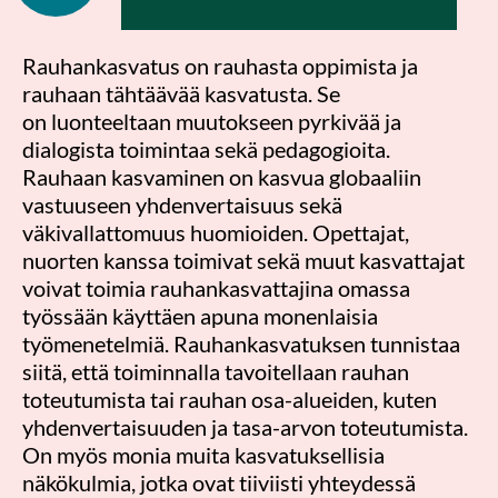
Rauhankasvatus on rauhasta oppimista ja
rauhaan tähtäävää kasvatusta. Se
on
luonteeltaan muutokseen pyrkivää ja
dialogista toimintaa sekä
pedagogioita.
Rauhaan kasvaminen on kasvua globaaliin
vastuuseen yhdenvertaisuus sekä
väkivallattomuus huomioiden. Opettajat,
nuorten kanssa toimivat sekä muut kasvattajat
voivat toimia rauhankasvattajina omassa
työssään käyttäen apuna monenlaisia
työmenetelmiä. Rauhankasvatuksen tunnistaa
siitä, että toiminnalla tavoitellaan rauhan
toteutumista tai rauhan osa-alueiden, kuten
yhdenvertaisuuden ja tasa-arvon toteutumista.
On myös monia muita kasvatuksellisia
näkökulmia, jotka ovat tiiviisti yhteydessä