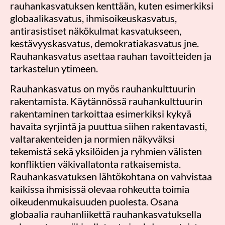
rauhankasvatuksen kenttään, kuten esimerkiksi
globaalikasvatus, ihmisoikeuskasvatus,
antirasistiset näkökulmat kasvatukseen,
kestävyyskasvatus, demokratiakasvatus jne.
Rauhankasvatus asettaa rauhan tavoitteiden ja
tarkastelun ytimeen.
Rauhankasvatus on myös rauhankulttuurin
rakentamista. Käytännössä rauhankulttuurin
rakentaminen tarkoittaa esimerkiksi kykyä
havaita syrjintä ja puuttua siihen rakentavasti,
valtarakenteiden ja normien näkyväksi
tekemistä sekä yksilöiden ja ryhmien välisten
konfliktien väkivallatonta ratkaisemista.
Rauhankasvatuksen lähtökohtana on vahvistaa
kaikissa ihmisissä olevaa rohkeutta toimia
oikeudenmukaisuuden puolesta. Osana
globaalia rauhanliikettä rauhankasvatuksella