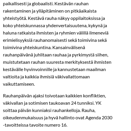
paikallisesti ja globaalisti. Kestävän rauhan
rakentaminen ja ylläpitäminen on pitkäaikaista
yhteistyötä. Kestävä rauha näkyy oppilaitoksissa ja
koko yhteiskunnassa yhdenvertaisuutena, kykynä ja
haluna ratkaista ihmisten ja ryhmien välillä ilmeneviä
erimielisyyksiä rauhanomaisesti sekä toimivina sekä
toimivina yhteiskuntina. Kansainvälisenä
rauhanpäivänä juhlitaan rauhaa ja pyrkimystä siihen,
muistutetaan rauhan suuresta merkityksestä ihmisten
kestävälle hyvinvoinnille ja kannustetaan maailman
valtioita ja kaikkia ihmisiä väkivallattomaan
vaikuttamiseen.
Rauhanpäivän ajaksi toivotaan kaikkien konfliktien,
väkivallan ja sotimisen taukoavan 24 tunniksi. YK
soittaa päivän kunniaksi rauhankelloja. Rauha,
oikeudenmukaisuus ja hyvä hallinto ovat Agenda 2030
-tavoitteissa tavoite numero 16.