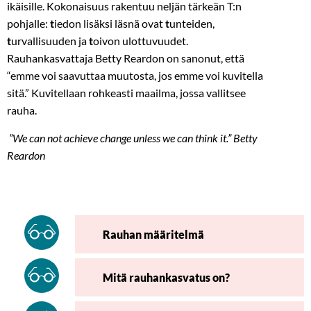
ikäisille. Kokonaisuus rakentuu neljän tärkeän T:n
pohjalle:
t
iedon lisäksi läsnä ovat
t
unteiden,
t
urvallisuuden ja
t
oivon ulottuvuudet.
Rauhankasvattaja Betty Reardon on sanonut, että
“emme voi saavuttaa muutosta, jos emme voi kuvitella
sitä.”
Kuvitellaan rohkeasti maailma, jossa vallitsee
rauha.
”We can not achieve change unless we can think it.” Betty
Reardon
Rauhan määritelmä
Mitä rauhankasvatus on?