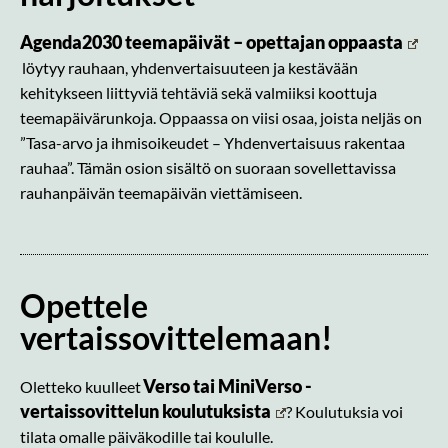
Agenda2030 teemapäivät – opettajan oppaasta
löytyy rauhaan, yhdenvertaisuuteen ja kestävään
kehitykseen liittyviä tehtäviä sekä valmiiksi koottuja
teemapäivärunkoja. Oppaassa on viisi osaa, joista neljäs on
”Tasa-arvo ja ihmisoikeudet – Yhdenvertaisuus rakentaa
rauhaa”. Tämän osion sisältö on suoraan sovellettavissa
rauhanpäivän teemapäivän viettämiseen.
Opettele
vertaissovittelemaan!
Verso tai MiniVerso -
Oletteko kuulleet
vertaissovittelun koulutuksista
? Koulutuksia voi
tilata omalle päiväkodille tai koululle.