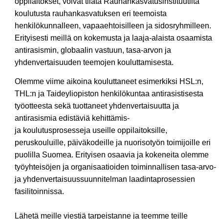
oppilaitokset,
voivat tilata Rauhankasvatusinstituutilta
koulutusta rauhankasvatuksen eri teemoista
henkilökunnalleen
, vapaa
e
htoisilleen
ja sidosryhmilleen.
Erityisesti meillä on kokemusta ja laaja-alaista osaamista
antirasismin, globaalin vastuun, tasa-arvon ja
yhdenvertaisuuden
teemojen kouluttamisesta.
Olemme viime
aikoina
kouluttaneet
esimerkiksi
HSL:n
,
THL:n
ja T
aideyliopiston
henkilökuntaa
antirasistisesta
työotteesta
sekä tuottaneet
yhdenvertaisuu
tta
ja
antirasismi
a edistäviä
kehittämis-
ja
koulutusprosesseja
useille oppilaitoksille,
peruskouluille, päiväkodeille ja nuorisotyön toimijoille eri
puolilla Suomea.
Erityisen osaavia ja kokeneita olemme
työyhteisöjen ja organisaatioiden toiminnallisen tasa-arvo-
ja yhdenvertaisuussuunnitelman laadintaprosessien
fasilitoinnissa.
Lähetä
meille viestiä tarpeistanne ja teemme teille