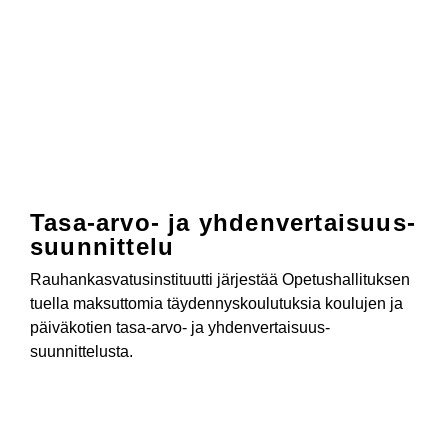
Tasa-arvo- ja yhden­vertaisuus­­
suunnittelu
Rauhankasvatus­instituutti järjestää Opetus­hallituksen
tuella maksuttomia täydennys­koulutuksia koulujen ja
päiväkotien tasa-arvo- ja yhden­vertaisuus­
suunnittelusta.