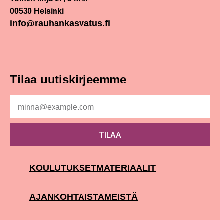
00530 Helsinki
info@rauhankasvatus.fi
Tilaa uutiskirjeemme
TILAA
KOULUTUKSET
MATERIAALIT
AJANKOHTAISTA
MEISTÄ