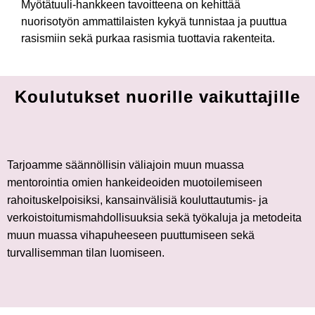
Myötätuuli-hankkeen tavoitteena on kehittää
nuorisotyön ammattilaisten kykyä tunnistaa ja puuttua
rasismiin sekä purkaa rasismia tuottavia rakenteita.
Koulutukset nuorille vaikuttajille
Tarjoamme säännöllisin väliajoin muun muassa
mentorointia omien hankeideoiden muotoilemiseen
rahoituskelpoisiksi, kansainvälisiä kouluttautumis- ja
verkoistoitumismahdollisuuksia sekä työkaluja ja metodeita
muun muassa vihapuheeseen puuttumiseen sekä
turvallisemman tilan luomiseen.