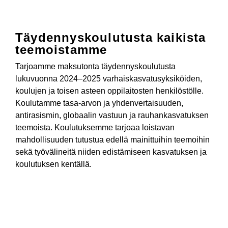
Täydennys­koulutusta kaikista
teemois­tamme
Tarjoamme maksutonta täydennys­koulutusta
lukuvuonna 2024–2025 varhaiskasvatus­yksiköiden,
koulujen ja toisen asteen oppilaitosten henkilöstölle.
Koulutamme tasa-arvon ja yhdenvertaisuuden,
antirasismin, globaalin vastuun ja rauhan­kasvatuksen
teemoista. Koulutuksemme tarjoaa loistavan
mahdollisuuden tutustua edellä mainittuihin teemoihin
sekä työvälineitä niiden edistämiseen kasvatuksen ja
koulutuksen kentällä.