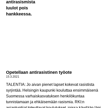
Opetellaan antirasistinen työote
15.3.2021
TALENTIA: Jo aivan pienet lapset kokevat rasistista
syrjintää. Helsingin kaupunki kouluttaa ensimmäisenä
Suomessa varhaiskasvatuksen henkilökuntaa
tunnistamaan ja ehkäisemään rasismia. RKI:n
asiantuntijat toteuttavat koulutukset, joissa käydään läpi