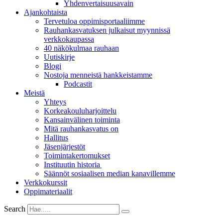
Yhdenvertai­suus­avain
Ajankohtaista
Tervetuloa oppimisportaaliimme
Rauhankasvatuksen julkaisut myynnissä
verkkokaupassa
40 näkökulmaa rauhaan
Uutiskirje
Blogi
Nostoja menneistä hankkeistamme
Podcastit
Meistä
Yhteys
Korkeakouluharjoittelu
Kansainvälinen toiminta
Mitä rauhankasvatus on
Hallitus
Jäsenjärjestöt
Toimintakertomukset
Instituutin historia
Säännöt sosiaalisen median kanavillemme
Verkkokurssit
Oppimateriaalit
Search