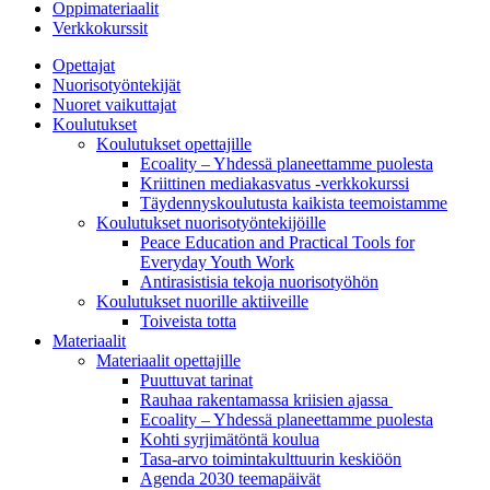
Oppimateriaalit
Verkkokurssit
Opettajat
Nuorisotyöntekijät
Nuoret vaikuttajat
Koulutukset
Koulutukset opettajille
Ecoality – Yhdessä planeettamme puolesta
Kriittinen mediakasvatus -verkkokurssi
Täydennys­koulutusta kaikista teemois­tamme
Koulutukset nuorisotyöntekijöille
Peace Education and Practical Tools for
Everyday Youth Work
Antirasistisia tekoja nuorisotyöhön
Koulutukset nuorille aktiiveille
Toiveista totta
Materiaalit
Materiaalit opettajille
Puuttuvat tarinat
Rauhaa rakentamassa kriisien ajassa
Ecoality – Yhdessä planeettamme puolesta
Kohti syrjimä­töntä koulua
Tasa-arvo toiminta­kulttuurin keskiöön
Agenda 2030 teemapäivät