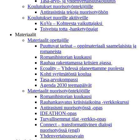
Tasa-arvo- ja yhdenvertaisuuskoulutus
Koulutukset nuorisotyöntekijöille
Antirasistisia tekoja nuorisotyöhön
Koulutukset nuorille aktiiveille
KoVa – Kohteesta vaikuttajaksi
Toiveista totta -hanketyöpajat
Materiaalit
Materiaalit opettajille
Puuttuvat tarinat – oppi­materiaali saamelaisista ja
romaneista
Romanihistorian kuukausi
Rauhaa rakentamassa kriisien ajassa
Ecoality – Yhdessä planeettamme puolesta
Kohti syrjimä­töntä koulua
Tasa-arvokompassi
Agenda 2030 teemapäivät
Materiaalit nuorisotyöntekijöille
Romanihistorian kuukausi
Rauhankasvatus kriisisiaikoina -verkkokurssi
Antirasismi nuorisotyössä -opas
IDEATHON-opas
Turvalli­semmat tilat -verkko-opas
Connect – transformatiivinen dialogi
nuorisotyössä (engl)
Yhdenvertai­suus­avain