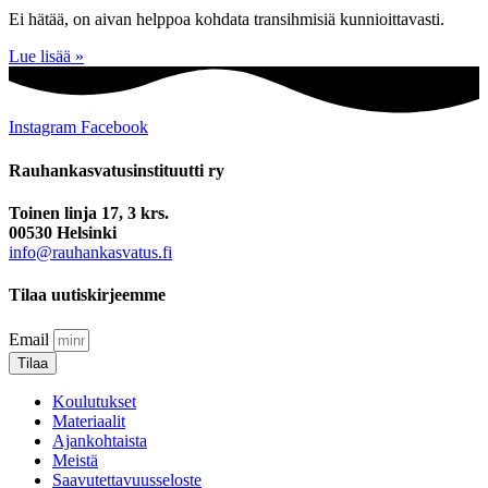
Ei hätää, on aivan helppoa kohdata transihmisiä kunnioittavasti.
Lue lisää »
Instagram
Facebook
Rauhankasvatus­instituutti ry
Toinen linja 17, 3 krs.
00530 Helsinki
info@rauhankasvatus.fi
Tilaa uutiskirjeemme
Email
Tilaa
Koulutukset
Materiaalit
Ajankohtaista
Meistä
Saavutettavuusseloste