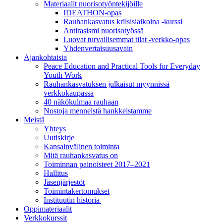
Materiaalit nuorisotyöntekijöille
IDEATHON-opas
Rauhankasvatus kriisisiaikoina -kurssi
Antirasismi nuorisotyössä
Luovat turvalli­semmat tilat -verkko-opas
Yhdenvertai­suus­avain
Ajankohtaista
Peace Education and Practical Tools for Everyday
Youth Work
Rauhankasvatuksen julkaisut myynnissä
verkkokaupassa
40 näkökulmaa rauhaan
Nostoja menneistä hankkeistamme
Meistä
Yhteys
Uutiskirje
Kansainvälinen toiminta
Mitä rauhankasvatus on
Toiminnan painoisteet 2017–2021
Hallitus
Jäsenjärjestöt
Toimintakertomukset
Instituutin historia
Oppimateriaalit
Verkkokurssit