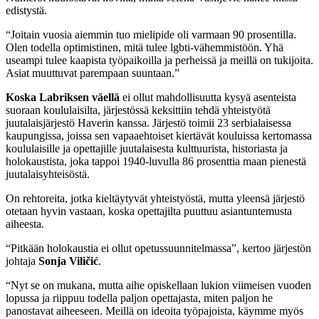
edistystä.
“Joitain vuosia aiemmin tuo mielipide oli varmaan 90 prosentilla.
Olen todella optimistinen, mitä tulee lgbti-vähemmistöön. Yhä
useampi tulee kaapista työpaikoilla ja perheissä ja meillä on tukijoita.
Asiat muuttuvat parempaan suuntaan.”
Koska Labriksen väellä
ei ollut mahdollisuutta kysyä asenteista
suoraan koululaisilta, järjestössä keksittiin tehdä yhteistyötä
juutalaisjärjestö Haverin kanssa. Järjestö toimii 23 serbialaisessa
kaupungissa, joissa sen vapaaehtoiset kiertävät kouluissa kertomassa
koululaisille ja opettajille juutalaisesta kulttuurista, historiasta ja
holokaustista, joka tappoi 1940-luvulla 86 prosenttia maan pienestä
juutalaisyhteisöstä.
On rehtoreita, jotka kieltäytyvät yhteistyöstä, mutta yleensä järjestö
otetaan hyvin vastaan, koska opettajilta puuttuu asiantuntemusta
aiheesta.
“Pitkään holokaustia ei ollut opetussuunnitelmassa”, kertoo järjestön
johtaja
Sonja Viličić
.
“Nyt se on mukana, mutta aihe opiskellaan lukion viimeisen vuoden
lopussa ja riippuu todella paljon opettajasta, miten paljon he
panostavat aiheeseen. Meillä on ideoita työpajoista, käymme myös