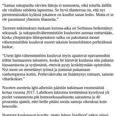
“Samaa sukupuolta olevien liittoja ei tunnusteta, eikä toisella äidillä
ole virallista suhdetta lapseensa. Se hyvä tilanteessa on, että nyt
pienimmässäkin kylässä jokainen on kuullut sanan lesbo. Mutta ei se
ole parantanut yhteisön tilannetta.”
Tuoreen tutkimuksen mukaan korona-aika on Serbiassa heikentänyt
seksuaali- ja sukupuolivähemmistöön kuuluvien asemaa entisestään,
koska yliopistojen lähiopetuksen sulku on pakottanut monet
vähemmistöihin kuuluvat nuoret takaisin homofobisten perheidensä
luokse.
“Usein lgbt-vähemmistöön kuuluvat myös ajautuvat epävarmoihin
töihin harmaaseen talouteen, koska he kärsivät koulussa niin pahasta
kiusaamisesta ja syrjinnästä, etteivät pysty keskittymään opintoihin.
Nyt moni on menettänyt työnsä ja joutunut palaamaan
vanhempiensa kotiin. Perheväkivalta on lisääntynyt roimasti, samoin
viharikokset.”
Nuorten asenteita lgbt-aiheisiin päästiin tutkimaan ensimmäistä
kertaa vuonna 2017. Labriksen lukioissa teettämässä kyselyssä yli
puolet vastanneista piti homoseksuaalisuutta sairautena ja 40
prosenttia ajatteli, ettei heille pitäisi suoda samoja oikeuksia kuin
heteroille.
Numerot kuulostavat kovilta, mutta Jelena Vasiljević näkee niissä