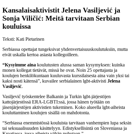
Kansalaisaktivistit Jelena Vasiljević ja
Sonja Viličić: Meitä tarvitaan Serbian
kouluissa
Teksti: Kati Pietarinen
Serbiassa opettajat tungeksivat yhdenvertaisuuskoulutuksiin, mutta
eivät uskalla kertoa asiasta kollegoilleen.
“Kysyimme aina
koulutusten alussa saman kysymyksen: kuinka
monen kollegat tietävät, missä he ovat. Noin 25 opettajasta ja
koulujen henkilökuntaan kuuluvasta kurssilaisesta aina vain yksi tai
kaksi nosti kätensä”, kuvailee serbialainen lgbt-aktivisti
Jelena
Vasiljević
.
Vasiljević työskentelee Balkanin ja Turkin lgbt-järjestöjen
kattojärjestössä ERA-LGBTI:ssä, jossa hänen työtään on
jäsenjärjestöjen aktivistien tukeminen. Koko alueella lgbt-aiheista
kouluttaminen koulujen sisällä on mahdotonta.
“Serbiassa enemmistössä kouluista tarvitaan vanhempien lupa seksin
tai seksuaalisuuden käsittelyyn. Edistyksellisintä on Sloveniassa ja
Kroatiassa, jossa aiheista vähän puhutaan.”