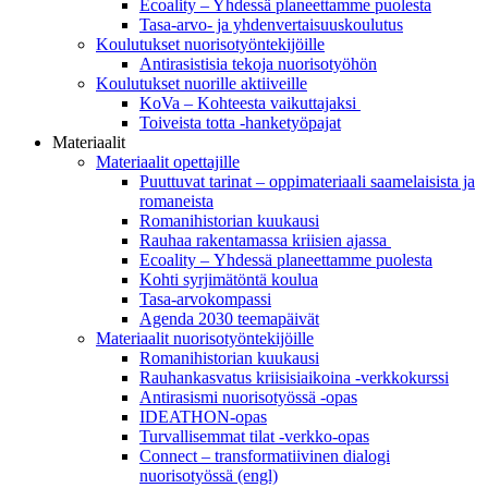
Ecoality – Yhdessä planeettamme puolesta
Tasa-arvo- ja yhdenvertaisuuskoulutus
Koulutukset nuorisotyöntekijöille
Antirasistisia tekoja nuorisotyöhön
Koulutukset nuorille aktiiveille
KoVa – Kohteesta vaikuttajaksi
Toiveista totta -hanketyöpajat
Materiaalit
Materiaalit opettajille
Puuttuvat tarinat – oppi­materiaali saamelaisista ja
romaneista
Romanihistorian kuukausi
Rauhaa rakentamassa kriisien ajassa
Ecoality – Yhdessä planeettamme puolesta
Kohti syrjimä­töntä koulua
Tasa-arvokompassi
Agenda 2030 teemapäivät
Materiaalit nuorisotyöntekijöille
Romanihistorian kuukausi
Rauhankasvatus kriisisiaikoina -verkkokurssi
Antirasismi nuorisotyössä -opas
IDEATHON-opas
Turvalli­semmat tilat -verkko-opas
Connect – transformatiivinen dialogi
nuorisotyössä (engl)