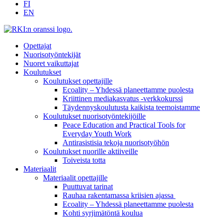
FI
EN
Opettajat
Nuorisotyöntekijät
Nuoret vaikuttajat
Koulutukset
Koulutukset opettajille
Ecoality – Yhdessä planeettamme puolesta
Kriittinen mediakasvatus -verkkokurssi
Täydennys­koulutusta kaikista teemois­tamme
Koulutukset nuorisotyöntekijöille
Peace Education and Practical Tools for
Everyday Youth Work
Antirasistisia tekoja nuorisotyöhön
Koulutukset nuorille aktiiveille
Toiveista totta
Materiaalit
Materiaalit opettajille
Puuttuvat tarinat
Rauhaa rakentamassa kriisien ajassa
Ecoality – Yhdessä planeettamme puolesta
Kohti syrjimä­töntä koulua