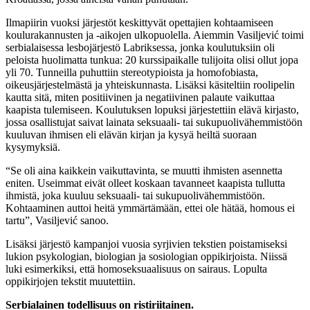
Ilmapiirin vuoksi järjestöt keskittyvät opettajien kohtaamiseen
koulurakannusten ja -aikojen ulkopuolella. Aiemmin Vasiljević toimi
serbialaisessa lesbojärjestö Labriksessa, jonka koulutuksiin oli
peloista huolimatta tunkua: 20 kurssipaikalle tulijoita olisi ollut jopa
yli 70. Tunneilla puhuttiin stereotypioista ja homofobiasta,
oikeusjärjestelmästä ja yhteiskunnasta. Lisäksi käsiteltiin roolipelin
kautta sitä, miten positiivinen ja negatiivinen palaute vaikuttaa
kaapista tulemiseen. Koulutuksen lopuksi järjestettiin elävä kirjasto,
jossa osallistujat saivat lainata seksuaali- tai sukupuolivähemmistöön
kuuluvan ihmisen eli elävän kirjan ja kysyä heiltä suoraan
kysymyksiä.
“Se oli aina kaikkein vaikuttavinta, se muutti ihmisten asennetta
eniten. Useimmat eivät olleet koskaan tavanneet kaapista tullutta
ihmistä, joka kuuluu seksuaali- tai sukupuolivähemmistöön.
Kohtaaminen auttoi heitä ymmärtämään, ettei ole hätää, homous ei
tartu”, Vasiljević sanoo.
Lisäksi järjestö kampanjoi vuosia syrjivien tekstien poistamiseksi
lukion psykologian, biologian ja sosiologian oppikirjoista. Niissä
luki esimerkiksi, että homoseksuaalisuus on sairaus. Lopulta
oppikirjojen tekstit muutettiin.
Serbialainen todellisuus on ristiriitainen.