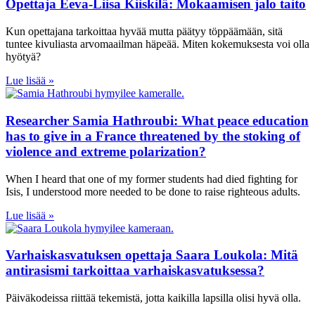
Opettaja Eeva-Liisa Kiiskilä: Mokaamisen jalo taito
Kun opettajana tarkoittaa hyvää mutta päätyy töppäämään, sitä
tuntee kivuliasta arvomaailman häpeää. Miten kokemuksesta voi olla
hyötyä?
Lue lisää »
Researcher Samia Hathroubi: What peace education
has to give in a France threatened by the stoking of
violence and extreme polarization?
When I heard that one of my former students had died fighting for
Isis, I understood more needed to be done to raise righteous adults.
Lue lisää »
Varhaiskasvatuksen opettaja Saara Loukola: Mitä
antirasismi tarkoittaa varhaiskasvatuksessa?
Päiväkodeissa riittää tekemistä, jotta kaikilla lapsilla olisi hyvä olla.