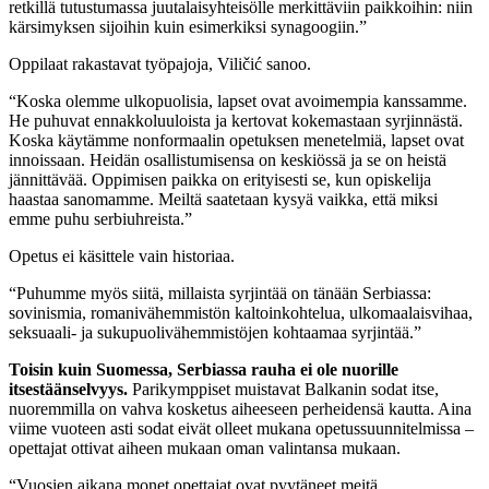
retkillä tutustumassa juutalaisyhteisölle merkittäviin paikkoihin: niin
kärsimyksen sijoihin kuin esimerkiksi synagoogiin.”
Oppilaat rakastavat työpajoja, Viličić sanoo.
“Koska olemme ulkopuolisia, lapset ovat avoimempia kanssamme.
He puhuvat ennakkoluuloista ja kertovat kokemastaan syrjinnästä.
Koska käytämme nonformaalin opetuksen menetelmiä, lapset ovat
innoissaan. Heidän osallistumisensa on keskiössä ja se on heistä
jännittävää. Oppimisen paikka on erityisesti se, kun opiskelija
haastaa sanomamme. Meiltä saatetaan kysyä vaikka, että miksi
emme puhu serbiuhreista.”
Opetus ei käsittele vain historiaa.
“Puhumme myös siitä, millaista syrjintää on tänään Serbiassa:
sovinismia, romanivähemmistön kaltoinkohtelua, ulkomaalaisvihaa,
seksuaali- ja sukupuolivähemmistöjen kohtaamaa syrjintää.”
Toisin kuin Suomessa, Serbiassa rauha ei ole nuorille
itsestäänselvyys.
Parikymppiset muistavat Balkanin sodat itse,
nuoremmilla on vahva kosketus aiheeseen perheidensä kautta. Aina
viime vuoteen asti sodat eivät olleet mukana opetussuunnitelmissa –
opettajat ottivat aiheen mukaan oman valintansa mukaan.
“Vuosien aikana monet opettajat ovat pyytäneet meitä