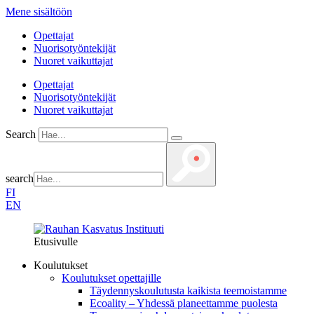
Mene sisältöön
Opettajat
Nuorisotyöntekijät
Nuoret vaikuttajat
Opettajat
Nuorisotyöntekijät
Nuoret vaikuttajat
Search
search
FI
EN
Etusivulle
Koulutukset
Koulutukset opettajille
Täydennys­koulutusta kaikista teemois­tamme
Ecoality – Yhdessä planeettamme puolesta