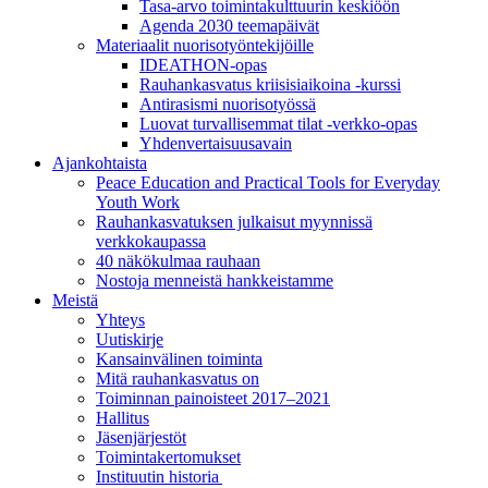
Tasa-arvo toiminta­kulttuurin keskiöön
Agenda 2030 teemapäivät
Materiaalit nuorisotyöntekijöille
IDEATHON-opas
Rauhankasvatus kriisisiaikoina -kurssi
Antirasismi nuorisotyössä
Luovat turvalli­semmat tilat -verkko-opas
Yhdenvertai­suus­avain
Ajankohtaista
Peace Education and Practical Tools for Everyday
Youth Work
Rauhankasvatuksen julkaisut myynnissä
verkkokaupassa
40 näkökulmaa rauhaan
Nostoja menneistä hankkeistamme
Meistä
Yhteys
Uutiskirje
Kansainvälinen toiminta
Mitä rauhankasvatus on
Toiminnan painoisteet 2017–2021
Hallitus
Jäsenjärjestöt
Toimintakertomukset
Instituutin historia