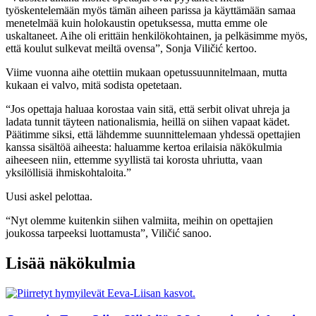
työskentelemään myös tämän aiheen parissa ja käyttämään samaa
menetelmää kuin holokaustin opetuksessa, mutta emme ole
uskaltaneet. Aihe oli erittäin henkilökohtainen, ja pelkäsimme myös,
että koulut sulkevat meiltä ovensa”, Sonja Viličić kertoo.
Viime vuonna aihe otettiin mukaan opetussuunnitelmaan, mutta
kukaan ei valvo, mitä sodista opetetaan.
“Jos opettaja haluaa korostaa vain sitä, että serbit olivat uhreja ja
ladata tunnit täyteen nationalismia, heillä on siihen vapaat kädet.
Päätimme siksi, että lähdemme suunnittelemaan yhdessä opettajien
kanssa sisältöä aiheesta: haluamme kertoa erilaisia näkökulmia
aiheeseen niin, ettemme syyllistä tai korosta uhriutta, vaan
yksilöllisiä ihmiskohtaloita.”
Uusi askel pelottaa.
“Nyt olemme kuitenkin siihen valmiita, meihin on opettajien
joukossa tarpeeksi luottamusta”, Viličić sanoo.
Lisää näkökulmia