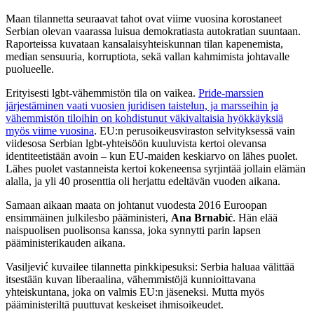
Maan tilannetta seuraavat tahot ovat viime vuosina korostaneet
Serbian olevan vaarassa luisua demokratiasta autokratian suuntaan.
Raporteissa kuvataan kansalaisyhteiskunnan tilan kapenemista,
median sensuuria, korruptiota, sekä vallan kahmimista johtavalle
puolueelle.
Erityisesti lgbt-vähemmistön tila on vaikea.
Pride-marssien
järjestäminen vaati vuosien juridisen taistelun, ja marsseihin ja
vähemmistön tiloihin on kohdistunut väkivaltaisia hyökkäyksiä
myös viime vuosina
. EU:n perusoikeusviraston selvityksessä vain
viidesosa Serbian lgbt-yhteisöön kuuluvista kertoi olevansa
identiteetistään avoin – kun EU-maiden keskiarvo on lähes puolet.
Lähes puolet vastanneista kertoi kokeneensa syrjintää jollain elämän
alalla, ja yli 40 prosenttia oli herjattu edeltävän vuoden aikana.
Samaan aikaan maata on johtanut vuodesta 2016 Euroopan
ensimmäinen julkilesbo pääministeri,
Ana Brnabić
. Hän elää
naispuolisen puolisonsa kanssa, joka synnytti parin lapsen
pääministerikauden aikana.
Vasiljević kuvailee tilannetta pinkkipesuksi: Serbia haluaa välittää
itsestään kuvan liberaalina, vähemmistöjä kunnioittavana
yhteiskuntana, joka on valmis EU:n jäseneksi. Mutta myös
pääministeriltä puuttuvat keskeiset ihmisoikeudet.