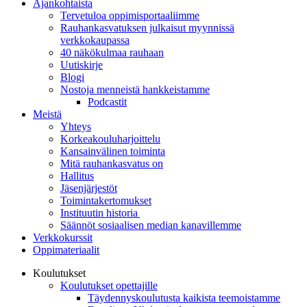
Ajankohtaista
Tervetuloa oppimisportaaliimme
Rauhankasvatuksen julkaisut myynnissä
verkkokaupassa
40 näkökulmaa rauhaan
Uutiskirje
Blogi
Nostoja menneistä hankkeistamme
Podcastit
Meistä
Yhteys
Korkeakouluharjoittelu
Kansainvälinen toiminta
Mitä rauhankasvatus on
Hallitus
Jäsenjärjestöt
Toimintakertomukset
Instituutin historia
Säännöt sosiaalisen median kanavillemme
Verkkokurssit
Oppimateriaalit
Koulutukset
Koulutukset opettajille
Täydennys­koulutusta kaikista teemois­tamme